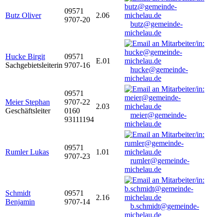
09571
Butz Oliver
2.06
9707-20
butz@gemeinde-
michelau.de
Hucke Birgit
09571
E.01
Sachgebietsleiterin
9707-16
hucke@gemeinde-
michelau.de
09571
Meier Stephan
9707-22
2.03
Geschäftsleiter
0160
meier@gemeinde-
93111194
michelau.de
09571
Rumler Lukas
1.01
9707-23
rumler@gemeinde-
michelau.de
Schmidt
09571
2.16
Benjamin
9707-14
b.schmidt@gemeinde-
michelau.de