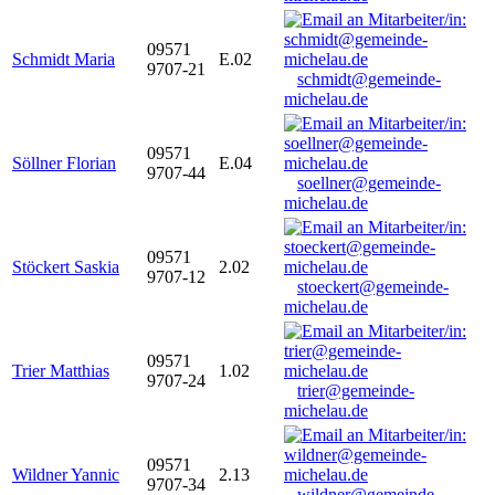
09571
Schmidt Maria
E.02
9707-21
schmidt@gemeinde-
michelau.de
09571
Söllner Florian
E.04
9707-44
soellner@gemeinde-
michelau.de
09571
Stöckert Saskia
2.02
9707-12
stoeckert@gemeinde-
michelau.de
09571
Trier Matthias
1.02
9707-24
trier@gemeinde-
michelau.de
09571
Wildner Yannic
2.13
9707-34
wildner@gemeinde-