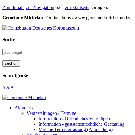
Zum Inhalt
,
zur Navigation
oder
zur Startseite
springen.
Gemeinde Michelau
| Online: https://www.gemeinde-michelau.de/
Suche
suchen
Schriftgröße
A
A
A
Aktuelles
Veranstaltungen / Termine
Information - Öffentliches Vergnügen
Information - gaststättenrechtliche Gestattung
Vereine Terminerfassung (Anmeldung)
Breitbandausbau