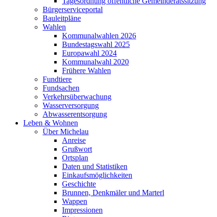
Tagesordnung öffentliche Gemeinderatssitzung
Bürgerserviceportal
Bauleitpläne
Wahlen
Kommunalwahlen 2026
Bundestagswahl 2025
Europawahl 2024
Kommunalwahl 2020
Frühere Wahlen
Fundtiere
Fundsachen
Verkehrsüberwachung
Wasserversorgung
Abwasserentsorgung
Leben & Wohnen
Über Michelau
Anreise
Grußwort
Ortsplan
Daten und Statistiken
Einkaufsmöglichkeiten
Geschichte
Brunnen, Denkmäler und Marterl
Wappen
Impressionen