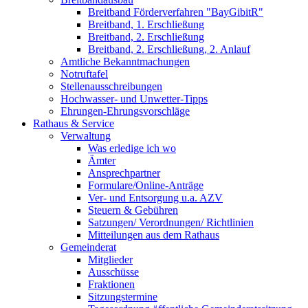
Breitband Förderverfahren "BayGibitR"
Breitband, 1. Erschließung
Breitband, 2. Erschließung
Breitband, 2. Erschließung, 2. Anlauf
Amtliche Bekanntmachungen
Notruftafel
Stellenausschreibungen
Hochwasser- und Unwetter-Tipps
Ehrungen-Ehrungsvorschläge
Rathaus & Service
Verwaltung
Was erledige ich wo
Ämter
Ansprechpartner
Formulare/Online-Anträge
Ver- und Entsorgung u.a. AZV
Steuern & Gebühren
Satzungen/ Verordnungen/ Richtlinien
Mitteilungen aus dem Rathaus
Gemeinderat
Mitglieder
Ausschüsse
Fraktionen
Sitzungstermine