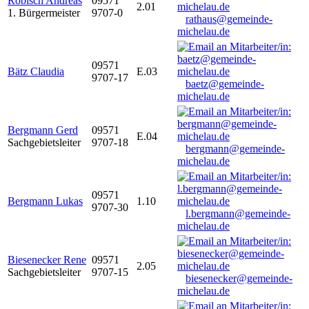
Robisch Andreas
09571
2.01
1. Bürgermeister
9707-0
rathaus@gemeinde-
michelau.de
09571
Bätz Claudia
E.03
9707-17
baetz@gemeinde-
michelau.de
Bergmann Gerd
09571
E.04
Sachgebietsleiter
9707-18
bergmann@gemeinde-
michelau.de
09571
Bergmann Lukas
1.10
9707-30
l.bergmann@gemeinde-
michelau.de
Biesenecker Rene
09571
2.05
Sachgebietsleiter
9707-15
biesenecker@gemeinde-
michelau.de