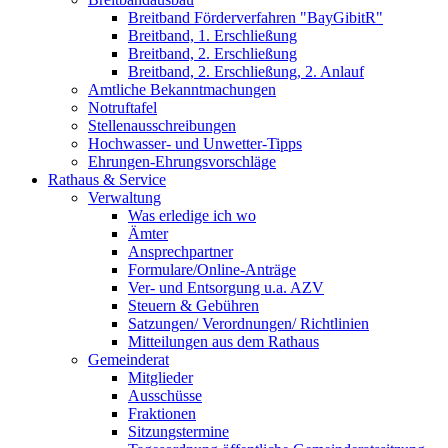
Breitband Förderverfahren "BayGibitR"
Breitband, 1. Erschließung
Breitband, 2. Erschließung
Breitband, 2. Erschließung, 2. Anlauf
Amtliche Bekanntmachungen
Notruftafel
Stellenausschreibungen
Hochwasser- und Unwetter-Tipps
Ehrungen-Ehrungsvorschläge
Rathaus & Service
Verwaltung
Was erledige ich wo
Ämter
Ansprechpartner
Formulare/Online-Anträge
Ver- und Entsorgung u.a. AZV
Steuern & Gebühren
Satzungen/ Verordnungen/ Richtlinien
Mitteilungen aus dem Rathaus
Gemeinderat
Mitglieder
Ausschüsse
Fraktionen
Sitzungstermine