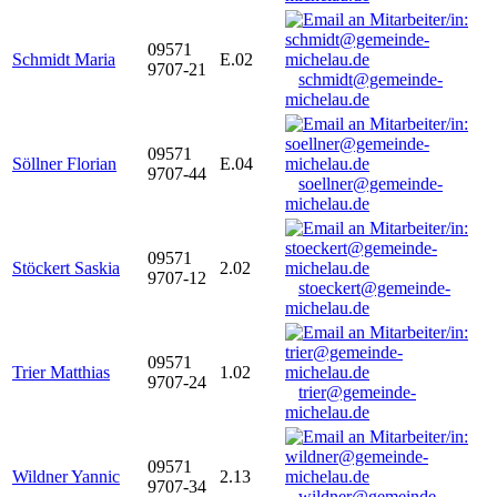
09571
Schmidt Maria
E.02
9707-21
schmidt@gemeinde-
michelau.de
09571
Söllner Florian
E.04
9707-44
soellner@gemeinde-
michelau.de
09571
Stöckert Saskia
2.02
9707-12
stoeckert@gemeinde-
michelau.de
09571
Trier Matthias
1.02
9707-24
trier@gemeinde-
michelau.de
09571
Wildner Yannic
2.13
9707-34
wildner@gemeinde-