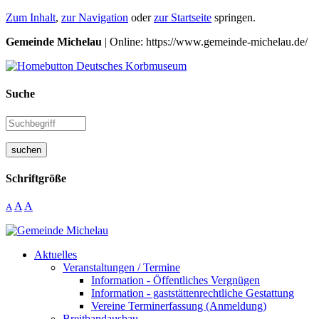
Zum Inhalt
,
zur Navigation
oder
zur Startseite
springen.
Gemeinde Michelau
| Online: https://www.gemeinde-michelau.de/
Suche
suchen
Schriftgröße
A
A
A
Aktuelles
Veranstaltungen / Termine
Information - Öffentliches Vergnügen
Information - gaststättenrechtliche Gestattung
Vereine Terminerfassung (Anmeldung)
Breitbandausbau