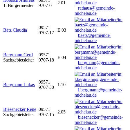
Robisch Andreas
09571
2.01
1. Bürgermeister
9707-0
rathaus@gemeinde-
michelau.de
09571
Bätz Claudia
E.03
9707-17
baetz@gemeinde-
michelau.de
Bergmann Gerd
09571
E.04
Sachgebietsleiter
9707-18
bergmann@gemeinde-
michelau.de
09571
Bergmann Lukas
1.10
9707-30
l.bergmann@gemeinde-
michelau.de
Biesenecker Rene
09571
2.05
Sachgebietsleiter
9707-15
biesenecker@gemeinde-
michelau.de