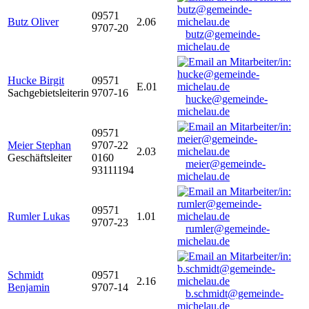
09571
Butz Oliver
2.06
9707-20
butz@gemeinde-
michelau.de
Hucke Birgit
09571
E.01
Sachgebietsleiterin
9707-16
hucke@gemeinde-
michelau.de
09571
Meier Stephan
9707-22
2.03
Geschäftsleiter
0160
meier@gemeinde-
93111194
michelau.de
09571
Rumler Lukas
1.01
9707-23
rumler@gemeinde-
michelau.de
Schmidt
09571
2.16
Benjamin
9707-14
b.schmidt@gemeinde-
michelau.de