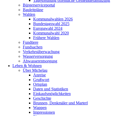
Tagesordnung öffentliche Gemeinderatssitzung
Bürgerserviceportal
Bauleitpläne
Wahlen
Kommunalwahlen 2026
Bundestagswahl 2025
Europawahl 2024
Kommunalwahl 2020
Frühere Wahlen
Fundtiere
Fundsachen
Verkehrsüberwachung
Wasserversorgung
Abwasserentsorgung
Leben & Wohnen
Über Michelau
Anreise
Grußwort
Ortsplan
Daten und Statistiken
Einkaufsmöglichkeiten
Geschichte
Brunnen, Denkmäler und Marterl
Wappen
Impressionen