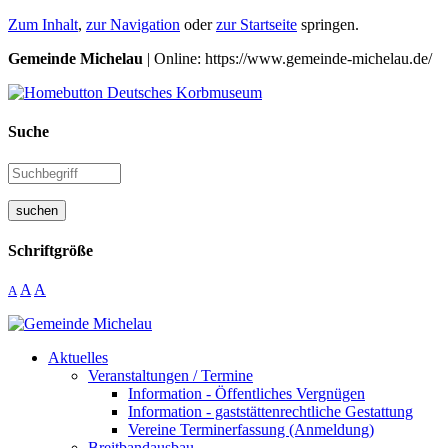
Zum Inhalt
,
zur Navigation
oder
zur Startseite
springen.
Gemeinde Michelau
| Online: https://www.gemeinde-michelau.de/
Suche
suchen
Schriftgröße
A
A
A
Aktuelles
Veranstaltungen / Termine
Information - Öffentliches Vergnügen
Information - gaststättenrechtliche Gestattung
Vereine Terminerfassung (Anmeldung)
Breitbandausbau