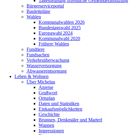
Tagesordnung öffentliche Gemeinderatssitzung
Bürgerserviceportal
Bauleitpläne
Wahlen
Kommunalwahlen 2026
Bundestagswahl 2025
Europawahl 2024
Kommunalwahl 2020
Frühere Wahlen
Fundtiere
Fundsachen
Verkehrsüberwachung
Wasserversorgung
Abwasserentsorgung
Leben & Wohnen
Über Michelau
Anreise
Grußwort
Ortsplan
Daten und Statistiken
Einkaufsmöglichkeiten
Geschichte
Brunnen, Denkmäler und Marterl
Wappen
Impressionen