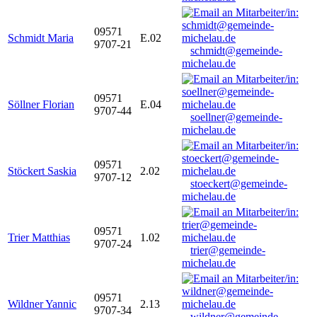
09571
Schmidt Maria
E.02
9707-21
schmidt@gemeinde-
michelau.de
09571
Söllner Florian
E.04
9707-44
soellner@gemeinde-
michelau.de
09571
Stöckert Saskia
2.02
9707-12
stoeckert@gemeinde-
michelau.de
09571
Trier Matthias
1.02
9707-24
trier@gemeinde-
michelau.de
09571
Wildner Yannic
2.13
9707-34
wildner@gemeinde-