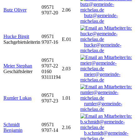
09571
Butz Oliver
2.06
9707-20
butz@gemeinde-
michelau.de
Hucke Birgit
09571
E.01
Sachgebietsleiterin
9707-16
hucke@gemeinde-
michelau.de
09571
Meier Stephan
9707-22
2.03
Geschäftsleiter
0160
meier@gemeinde-
93111194
michelau.de
09571
Rumler Lukas
1.01
9707-23
rumler@gemeinde-
michelau.de
Schmidt
09571
2.16
Benjamin
9707-14
b.schmidt@gemeinde-
michelau.de