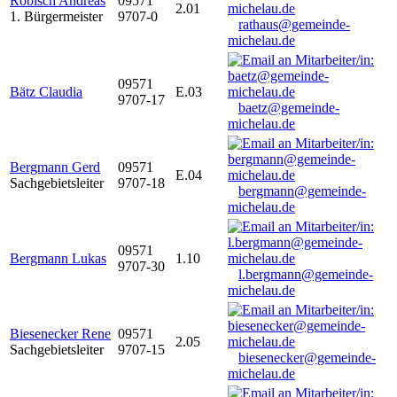
Robisch Andreas
09571
2.01
1. Bürgermeister
9707-0
rathaus@gemeinde-
michelau.de
09571
Bätz Claudia
E.03
9707-17
baetz@gemeinde-
michelau.de
Bergmann Gerd
09571
E.04
Sachgebietsleiter
9707-18
bergmann@gemeinde-
michelau.de
09571
Bergmann Lukas
1.10
9707-30
l.bergmann@gemeinde-
michelau.de
Biesenecker Rene
09571
2.05
Sachgebietsleiter
9707-15
biesenecker@gemeinde-
michelau.de