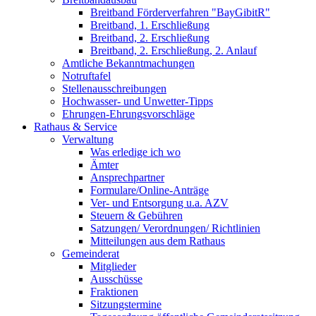
Breitband Förderverfahren "BayGibitR"
Breitband, 1. Erschließung
Breitband, 2. Erschließung
Breitband, 2. Erschließung, 2. Anlauf
Amtliche Bekanntmachungen
Notruftafel
Stellenausschreibungen
Hochwasser- und Unwetter-Tipps
Ehrungen-Ehrungsvorschläge
Rathaus & Service
Verwaltung
Was erledige ich wo
Ämter
Ansprechpartner
Formulare/Online-Anträge
Ver- und Entsorgung u.a. AZV
Steuern & Gebühren
Satzungen/ Verordnungen/ Richtlinien
Mitteilungen aus dem Rathaus
Gemeinderat
Mitglieder
Ausschüsse
Fraktionen
Sitzungstermine