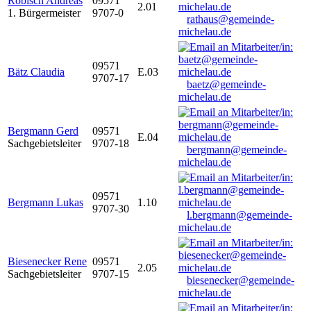
Robisch Andreas
09571
2.01
1. Bürgermeister
9707-0
rathaus@gemeinde-
michelau.de
09571
Bätz Claudia
E.03
9707-17
baetz@gemeinde-
michelau.de
Bergmann Gerd
09571
E.04
Sachgebietsleiter
9707-18
bergmann@gemeinde-
michelau.de
09571
Bergmann Lukas
1.10
9707-30
l.bergmann@gemeinde-
michelau.de
Biesenecker Rene
09571
2.05
Sachgebietsleiter
9707-15
biesenecker@gemeinde-
michelau.de