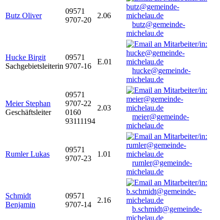
09571
Butz Oliver
2.06
9707-20
butz@gemeinde-
michelau.de
Hucke Birgit
09571
E.01
Sachgebietsleiterin
9707-16
hucke@gemeinde-
michelau.de
09571
Meier Stephan
9707-22
2.03
Geschäftsleiter
0160
meier@gemeinde-
93111194
michelau.de
09571
Rumler Lukas
1.01
9707-23
rumler@gemeinde-
michelau.de
Schmidt
09571
2.16
Benjamin
9707-14
b.schmidt@gemeinde-
michelau.de