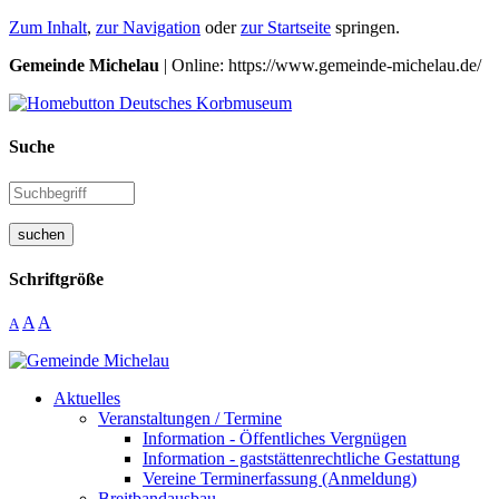
Zum Inhalt
,
zur Navigation
oder
zur Startseite
springen.
Gemeinde Michelau
| Online: https://www.gemeinde-michelau.de/
Suche
suchen
Schriftgröße
A
A
A
Aktuelles
Veranstaltungen / Termine
Information - Öffentliches Vergnügen
Information - gaststättenrechtliche Gestattung
Vereine Terminerfassung (Anmeldung)
Breitbandausbau