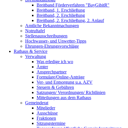
Breitband Förderverfahren "BayGibitR"
Breitband, 1. Erschließung
Breitband, 2. Erschließung
Breitband, 2. Erschließung, 2. Anlauf
Amtliche Bekanntmachungen
Notruftafel
Stellenausschreibungen
Hochwasser- und Unwetter-Tipps
Ehrungen-Ehrungsvorschläge
Rathaus & Service
Verwaltung
Was erledige ich wo
Ämter
Ansprechpartner
Formulare/Online-Anträge
Ver- und Entsorgung u.a. AZV
Steuern & Gebühren
Satzungen/ Verordnungen/ Richtlinien
Mitteilungen aus dem Rathaus
Gemeinderat
Mitglieder
Ausschüsse
Fraktionen
Sitzungstermine