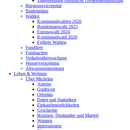
Tagesordnung öffentliche Gemeinderatssitzung
Bürgerserviceportal
Bauleitpläne
Wahlen
Kommunalwahlen 2026
Bundestagswahl 2025
Europawahl 2024
Kommunalwahl 2020
Frühere Wahlen
Fundtiere
Fundsachen
Verkehrsüberwachung
Wasserversorgung
Abwasserentsorgung
Leben & Wohnen
Über Michelau
Anreise
Grußwort
Ortsplan
Daten und Statistiken
Einkaufsmöglichkeiten
Geschichte
Brunnen, Denkmäler und Marterl
Wappen
Impressionen