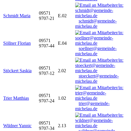
09571
Schmidt Maria
E.02
9707-21
schmidt@gemeinde-
michelau.de
09571
Söllner Florian
E.04
9707-44
soellner@gemeinde-
michelau.de
09571
Stöckert Saskia
2.02
9707-12
stoeckert@gemeinde-
michelau.de
09571
Trier Matthias
1.02
9707-24
trier@gemeinde-
michelau.de
09571
Wildner Yannic
2.13
9707-34
wildner@gemeinde-