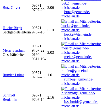
09571
Butz Oliver
2.06
9707-20
butz@gemeinde-
michelau.de
Hucke Birgit
09571
E.01
Sachgebietsleiterin
9707-16
hucke@gemeinde-
michelau.de
09571
Meier Stephan
9707-22
2.03
Geschäftsleiter
0160
meier@gemeinde-
93111194
michelau.de
09571
Rumler Lukas
1.01
9707-23
rumler@gemeinde-
michelau.de
Schmidt
09571
2.16
Benjamin
9707-14
b.schmidt@gemeinde-
michelau.de