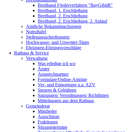
Breitband Förderverfahren "BayGibitR"
Breitband, 1. Erschließung
Breitband, 2. Erschließung
Breitband, 2. Erschließung, 2. Anlauf
Amtliche Bekanntmachungen
Notruftafel
Stellenausschreibungen
Hochwasser- und Unwetter-Tipps
Ehrungen-Ehrungsvorschläge
Rathaus & Service
Verwaltung
Was erledige ich wo
Ämter
Ansprechpartner
Formulare/Online-Anträge
Ver- und Entsorgung u.a. AZV
Steuern & Gebühren
Satzungen/ Verordnungen/ Richtlinien
Mitteilungen aus dem Rathaus
Gemeinderat
Mitglieder
Ausschüsse
Fraktionen
Sitzungstermine