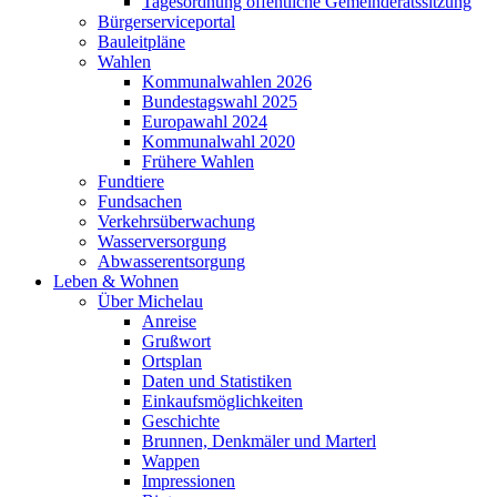
Tagesordnung öffentliche Gemeinderatssitzung
Bürgerserviceportal
Bauleitpläne
Wahlen
Kommunalwahlen 2026
Bundestagswahl 2025
Europawahl 2024
Kommunalwahl 2020
Frühere Wahlen
Fundtiere
Fundsachen
Verkehrsüberwachung
Wasserversorgung
Abwasserentsorgung
Leben & Wohnen
Über Michelau
Anreise
Grußwort
Ortsplan
Daten und Statistiken
Einkaufsmöglichkeiten
Geschichte
Brunnen, Denkmäler und Marterl
Wappen
Impressionen