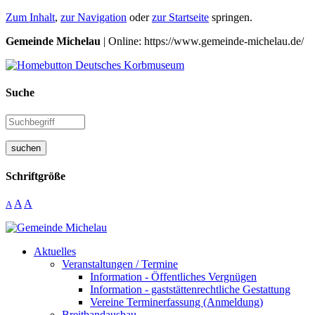
Zum Inhalt
,
zur Navigation
oder
zur Startseite
springen.
Gemeinde Michelau
| Online: https://www.gemeinde-michelau.de/
Suche
suchen
Schriftgröße
A
A
A
Aktuelles
Veranstaltungen / Termine
Information - Öffentliches Vergnügen
Information - gaststättenrechtliche Gestattung
Vereine Terminerfassung (Anmeldung)
Breitbandausbau