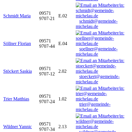
09571
Schmidt Maria
E.02
9707-21
schmidt@gemeinde-
michelau.de
09571
Söllner Florian
E.04
9707-44
soellner@gemeinde-
michelau.de
09571
Stöckert Saskia
2.02
9707-12
stoeckert@gemeinde-
michelau.de
09571
Trier Matthias
1.02
9707-24
trier@gemeinde-
michelau.de
09571
Wildner Yannic
2.13
9707-34
wildner@gemeinde-