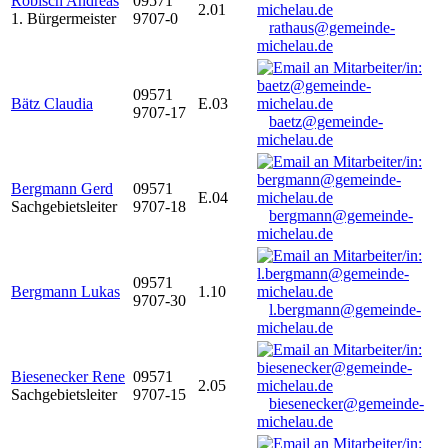
Robisch Andreas
09571
2.01
1. Bürgermeister
9707-0
rathaus@gemeinde-
michelau.de
09571
Bätz Claudia
E.03
9707-17
baetz@gemeinde-
michelau.de
Bergmann Gerd
09571
E.04
Sachgebietsleiter
9707-18
bergmann@gemeinde-
michelau.de
09571
Bergmann Lukas
1.10
9707-30
l.bergmann@gemeinde-
michelau.de
Biesenecker Rene
09571
2.05
Sachgebietsleiter
9707-15
biesenecker@gemeinde-
michelau.de