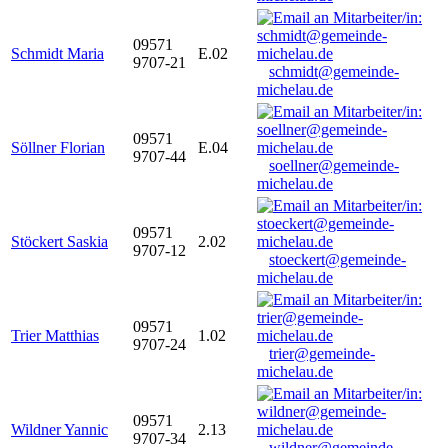
09571
Schmidt Maria
E.02
9707-21
schmidt@gemeinde-
michelau.de
09571
Söllner Florian
E.04
9707-44
soellner@gemeinde-
michelau.de
09571
Stöckert Saskia
2.02
9707-12
stoeckert@gemeinde-
michelau.de
09571
Trier Matthias
1.02
9707-24
trier@gemeinde-
michelau.de
09571
Wildner Yannic
2.13
9707-34
wildner@gemeinde-