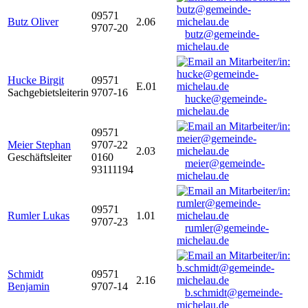
09571
Butz Oliver
2.06
9707-20
butz@gemeinde-
michelau.de
Hucke Birgit
09571
E.01
Sachgebietsleiterin
9707-16
hucke@gemeinde-
michelau.de
09571
Meier Stephan
9707-22
2.03
Geschäftsleiter
0160
meier@gemeinde-
93111194
michelau.de
09571
Rumler Lukas
1.01
9707-23
rumler@gemeinde-
michelau.de
Schmidt
09571
2.16
Benjamin
9707-14
b.schmidt@gemeinde-
michelau.de