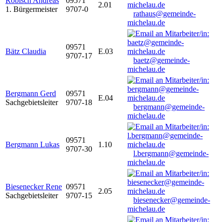
Robisch Andreas
09571
2.01
1. Bürgermeister
9707-0
rathaus@gemeinde-
michelau.de
09571
Bätz Claudia
E.03
9707-17
baetz@gemeinde-
michelau.de
Bergmann Gerd
09571
E.04
Sachgebietsleiter
9707-18
bergmann@gemeinde-
michelau.de
09571
Bergmann Lukas
1.10
9707-30
l.bergmann@gemeinde-
michelau.de
Biesenecker Rene
09571
2.05
Sachgebietsleiter
9707-15
biesenecker@gemeinde-
michelau.de