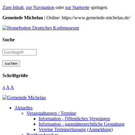
Zum Inhalt
,
zur Navigation
oder
zur Startseite
springen.
Gemeinde Michelau
| Online: https://www.gemeinde-michelau.de/
Suche
suchen
Schriftgröße
A
A
A
Aktuelles
Veranstaltungen / Termine
Information - Öffentliches Vergnügen
Information - gaststättenrechtliche Gestattung
Vereine Terminerfassung (Anmeldung)
Breitbandausbau