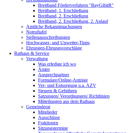
Breitband Förderverfahren "BayGibitR"
Breitband, 1. Erschließung
Breitband, 2. Erschließung
Breitband, 2. Erschließung, 2. Anlauf
Amtliche Bekanntmachungen
Notruftafel
Stellenausschreibungen
Hochwasser- und Unwetter-Tipps
Ehrungen-Ehrungsvorschläge
Rathaus & Service
Verwaltung
Was erledige ich wo
Ämter
Ansprechpartner
Formulare/Online-Anträge
Ver- und Entsorgung u.a. AZV
Steuern & Gebühren
Satzungen/ Verordnungen/ Richtlinien
Mitteilungen aus dem Rathaus
Gemeinderat
Mitglieder
Ausschüsse
Fraktionen
Sitzungstermine