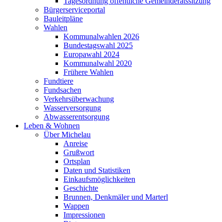
Tagesordnung öffentliche Gemeinderatssitzung
Bürgerserviceportal
Bauleitpläne
Wahlen
Kommunalwahlen 2026
Bundestagswahl 2025
Europawahl 2024
Kommunalwahl 2020
Frühere Wahlen
Fundtiere
Fundsachen
Verkehrsüberwachung
Wasserversorgung
Abwasserentsorgung
Leben & Wohnen
Über Michelau
Anreise
Grußwort
Ortsplan
Daten und Statistiken
Einkaufsmöglichkeiten
Geschichte
Brunnen, Denkmäler und Marterl
Wappen
Impressionen