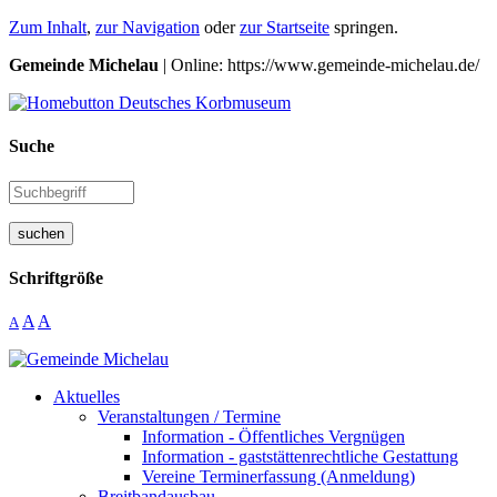
Zum Inhalt
,
zur Navigation
oder
zur Startseite
springen.
Gemeinde Michelau
| Online: https://www.gemeinde-michelau.de/
Suche
suchen
Schriftgröße
A
A
A
Aktuelles
Veranstaltungen / Termine
Information - Öffentliches Vergnügen
Information - gaststättenrechtliche Gestattung
Vereine Terminerfassung (Anmeldung)
Breitbandausbau