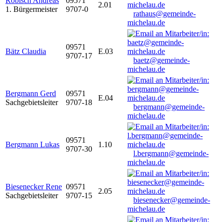
Robisch Andreas
09571
2.01
1. Bürgermeister
9707-0
rathaus@gemeinde-
michelau.de
09571
Bätz Claudia
E.03
9707-17
baetz@gemeinde-
michelau.de
Bergmann Gerd
09571
E.04
Sachgebietsleiter
9707-18
bergmann@gemeinde-
michelau.de
09571
Bergmann Lukas
1.10
9707-30
l.bergmann@gemeinde-
michelau.de
Biesenecker Rene
09571
2.05
Sachgebietsleiter
9707-15
biesenecker@gemeinde-
michelau.de