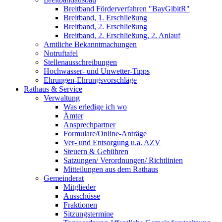
Breitband Förderverfahren "BayGibitR"
Breitband, 1. Erschließung
Breitband, 2. Erschließung
Breitband, 2. Erschließung, 2. Anlauf
Amtliche Bekanntmachungen
Notruftafel
Stellenausschreibungen
Hochwasser- und Unwetter-Tipps
Ehrungen-Ehrungsvorschläge
Rathaus & Service
Verwaltung
Was erledige ich wo
Ämter
Ansprechpartner
Formulare/Online-Anträge
Ver- und Entsorgung u.a. AZV
Steuern & Gebühren
Satzungen/ Verordnungen/ Richtlinien
Mitteilungen aus dem Rathaus
Gemeinderat
Mitglieder
Ausschüsse
Fraktionen
Sitzungstermine