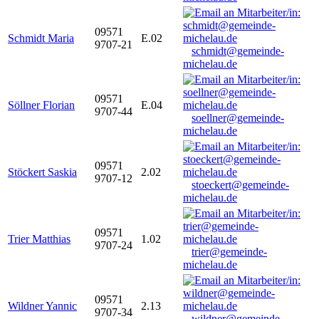
09571
Schmidt Maria
E.02
9707-21
schmidt@gemeinde-
michelau.de
09571
Söllner Florian
E.04
9707-44
soellner@gemeinde-
michelau.de
09571
Stöckert Saskia
2.02
9707-12
stoeckert@gemeinde-
michelau.de
09571
Trier Matthias
1.02
9707-24
trier@gemeinde-
michelau.de
09571
Wildner Yannic
2.13
9707-34
wildner@gemeinde-