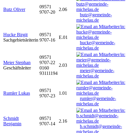
09571
Butz Oliver
2.06
9707-20
butz@gemeinde-
michelau.de
Hucke Birgit
09571
E.01
Sachgebietsleiterin
9707-16
hucke@gemeinde-
michelau.de
09571
Meier Stephan
9707-22
2.03
Geschäftsleiter
0160
meier@gemeinde-
93111194
michelau.de
09571
Rumler Lukas
1.01
9707-23
rumler@gemeinde-
michelau.de
Schmidt
09571
2.16
Benjamin
9707-14
b.schmidt@gemeinde-
michelau.de