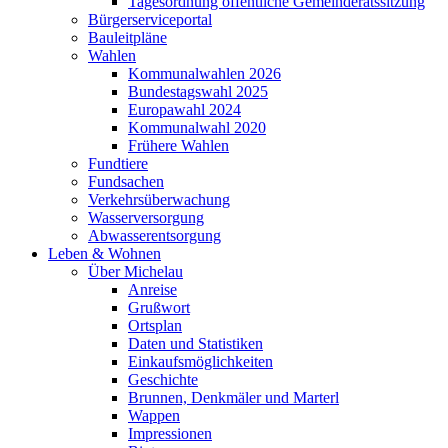
Tagesordnung öffentliche Gemeinderatssitzung
Bürgerserviceportal
Bauleitpläne
Wahlen
Kommunalwahlen 2026
Bundestagswahl 2025
Europawahl 2024
Kommunalwahl 2020
Frühere Wahlen
Fundtiere
Fundsachen
Verkehrsüberwachung
Wasserversorgung
Abwasserentsorgung
Leben & Wohnen
Über Michelau
Anreise
Grußwort
Ortsplan
Daten und Statistiken
Einkaufsmöglichkeiten
Geschichte
Brunnen, Denkmäler und Marterl
Wappen
Impressionen