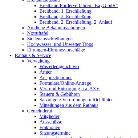
Breitband Förderverfahren "BayGibitR"
Breitband, 1. Erschließung
Breitband, 2. Erschließung
Breitband, 2. Erschließung, 2. Anlauf
Amtliche Bekanntmachungen
Notruftafel
Stellenausschreibungen
Hochwasser- und Unwetter-Tipps
Ehrungen-Ehrungsvorschläge
Rathaus & Service
Verwaltung
Was erledige ich wo
Ämter
Ansprechpartner
Formulare/Online-Anträge
Ver- und Entsorgung u.a. AZV
Steuern & Gebühren
Satzungen/ Verordnungen/ Richtlinien
Mitteilungen aus dem Rathaus
Gemeinderat
Mitglieder
Ausschüsse
Fraktionen
Sitzungstermine