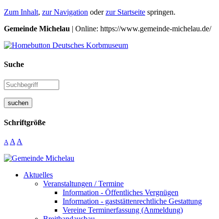
Zum Inhalt
,
zur Navigation
oder
zur Startseite
springen.
Gemeinde Michelau
| Online: https://www.gemeinde-michelau.de/
Suche
suchen
Schriftgröße
A
A
A
Aktuelles
Veranstaltungen / Termine
Information - Öffentliches Vergnügen
Information - gaststättenrechtliche Gestattung
Vereine Terminerfassung (Anmeldung)
Breitbandausbau