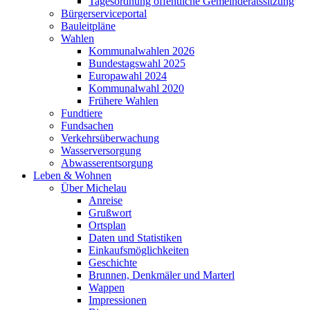
Tagesordnung öffentliche Gemeinderatssitzung
Bürgerserviceportal
Bauleitpläne
Wahlen
Kommunalwahlen 2026
Bundestagswahl 2025
Europawahl 2024
Kommunalwahl 2020
Frühere Wahlen
Fundtiere
Fundsachen
Verkehrsüberwachung
Wasserversorgung
Abwasserentsorgung
Leben & Wohnen
Über Michelau
Anreise
Grußwort
Ortsplan
Daten und Statistiken
Einkaufsmöglichkeiten
Geschichte
Brunnen, Denkmäler und Marterl
Wappen
Impressionen