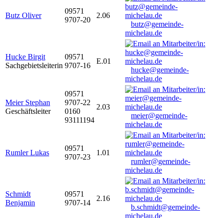
09571
Butz Oliver
2.06
9707-20
butz@gemeinde-
michelau.de
Hucke Birgit
09571
E.01
Sachgebietsleiterin
9707-16
hucke@gemeinde-
michelau.de
09571
Meier Stephan
9707-22
2.03
Geschäftsleiter
0160
meier@gemeinde-
93111194
michelau.de
09571
Rumler Lukas
1.01
9707-23
rumler@gemeinde-
michelau.de
Schmidt
09571
2.16
Benjamin
9707-14
b.schmidt@gemeinde-
michelau.de