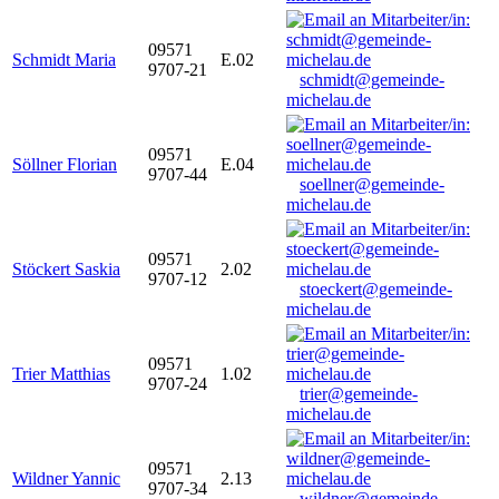
09571
Schmidt Maria
E.02
9707-21
schmidt@gemeinde-
michelau.de
09571
Söllner Florian
E.04
9707-44
soellner@gemeinde-
michelau.de
09571
Stöckert Saskia
2.02
9707-12
stoeckert@gemeinde-
michelau.de
09571
Trier Matthias
1.02
9707-24
trier@gemeinde-
michelau.de
09571
Wildner Yannic
2.13
9707-34
wildner@gemeinde-