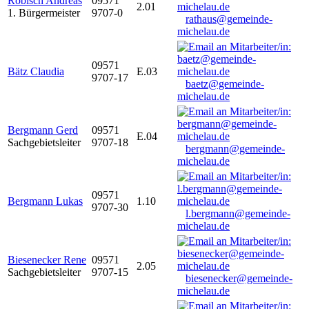
Robisch Andreas
09571
2.01
1. Bürgermeister
9707-0
rathaus@gemeinde-
michelau.de
09571
Bätz Claudia
E.03
9707-17
baetz@gemeinde-
michelau.de
Bergmann Gerd
09571
E.04
Sachgebietsleiter
9707-18
bergmann@gemeinde-
michelau.de
09571
Bergmann Lukas
1.10
9707-30
l.bergmann@gemeinde-
michelau.de
Biesenecker Rene
09571
2.05
Sachgebietsleiter
9707-15
biesenecker@gemeinde-
michelau.de