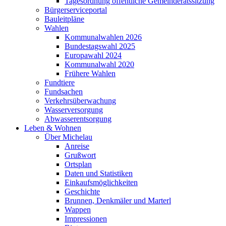
Tagesordnung öffentliche Gemeinderatssitzung
Bürgerserviceportal
Bauleitpläne
Wahlen
Kommunalwahlen 2026
Bundestagswahl 2025
Europawahl 2024
Kommunalwahl 2020
Frühere Wahlen
Fundtiere
Fundsachen
Verkehrsüberwachung
Wasserversorgung
Abwasserentsorgung
Leben & Wohnen
Über Michelau
Anreise
Grußwort
Ortsplan
Daten und Statistiken
Einkaufsmöglichkeiten
Geschichte
Brunnen, Denkmäler und Marterl
Wappen
Impressionen