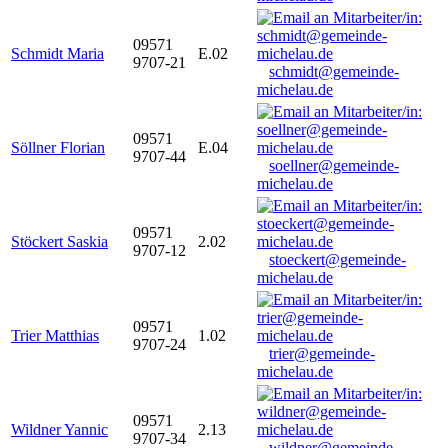
09571
Schmidt Maria
E.02
9707-21
schmidt@gemeinde-
michelau.de
09571
Söllner Florian
E.04
9707-44
soellner@gemeinde-
michelau.de
09571
Stöckert Saskia
2.02
9707-12
stoeckert@gemeinde-
michelau.de
09571
Trier Matthias
1.02
9707-24
trier@gemeinde-
michelau.de
09571
Wildner Yannic
2.13
9707-34
wildner@gemeinde-