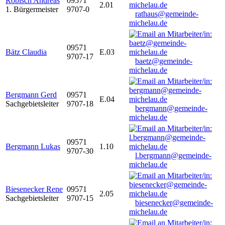
Robisch Andreas
09571
2.01
1. Bürgermeister
9707-0
rathaus@gemeinde-
michelau.de
09571
Bätz Claudia
E.03
9707-17
baetz@gemeinde-
michelau.de
Bergmann Gerd
09571
E.04
Sachgebietsleiter
9707-18
bergmann@gemeinde-
michelau.de
09571
Bergmann Lukas
1.10
9707-30
l.bergmann@gemeinde-
michelau.de
Biesenecker Rene
09571
2.05
Sachgebietsleiter
9707-15
biesenecker@gemeinde-
michelau.de