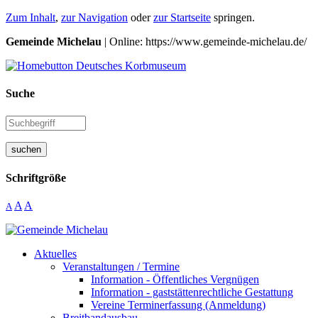
Zum Inhalt
,
zur Navigation
oder
zur Startseite
springen.
Gemeinde Michelau
| Online: https://www.gemeinde-michelau.de/
Suche
suchen
Schriftgröße
A
A
A
Aktuelles
Veranstaltungen / Termine
Information - Öffentliches Vergnügen
Information - gaststättenrechtliche Gestattung
Vereine Terminerfassung (Anmeldung)
Breitbandausbau