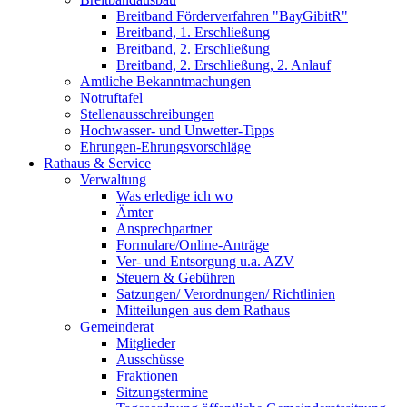
Breitband Förderverfahren "BayGibitR"
Breitband, 1. Erschließung
Breitband, 2. Erschließung
Breitband, 2. Erschließung, 2. Anlauf
Amtliche Bekanntmachungen
Notruftafel
Stellenausschreibungen
Hochwasser- und Unwetter-Tipps
Ehrungen-Ehrungsvorschläge
Rathaus & Service
Verwaltung
Was erledige ich wo
Ämter
Ansprechpartner
Formulare/Online-Anträge
Ver- und Entsorgung u.a. AZV
Steuern & Gebühren
Satzungen/ Verordnungen/ Richtlinien
Mitteilungen aus dem Rathaus
Gemeinderat
Mitglieder
Ausschüsse
Fraktionen
Sitzungstermine