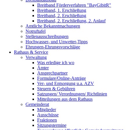
Breitband Förderverfahren "BayGibitR"
Breitband, 1. Erschließung
Breitband, 2. Erschließung
Breitband, 2. Erschließung, 2. Anlauf
Amtliche Bekanntmachungen
Notruftafel
Stellenausschreibungen
Hochwasser- und Unwetter-Tipps
Ehrungen-Ehrungsvorschläge
Rathaus & Service
Verwaltung
Was erledige ich wo
Ämter
Ansprechpartner
Formulare/Online-Anträge
Ver- und Entsorgung u.a. AZV
Steuern & Gebühren
Satzungen/ Verordnungen/ Richtlinien
Mitteilungen aus dem Rathaus
Gemeinderat
Mitglieder
Ausschüsse
Fraktionen
Sitzungstermine