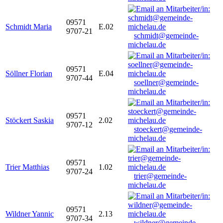
09571
Schmidt Maria
E.02
9707-21
schmidt@gemeinde-
michelau.de
09571
Söllner Florian
E.04
9707-44
soellner@gemeinde-
michelau.de
09571
Stöckert Saskia
2.02
9707-12
stoeckert@gemeinde-
michelau.de
09571
Trier Matthias
1.02
9707-24
trier@gemeinde-
michelau.de
09571
Wildner Yannic
2.13
9707-34
wildner@gemeinde-