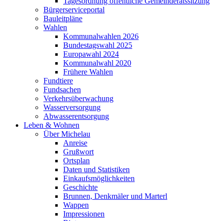
Tagesordnung öffentliche Gemeinderatssitzung
Bürgerserviceportal
Bauleitpläne
Wahlen
Kommunalwahlen 2026
Bundestagswahl 2025
Europawahl 2024
Kommunalwahl 2020
Frühere Wahlen
Fundtiere
Fundsachen
Verkehrsüberwachung
Wasserversorgung
Abwasserentsorgung
Leben & Wohnen
Über Michelau
Anreise
Grußwort
Ortsplan
Daten und Statistiken
Einkaufsmöglichkeiten
Geschichte
Brunnen, Denkmäler und Marterl
Wappen
Impressionen