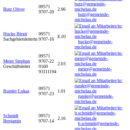
09571
Butz Oliver
2.06
9707-20
butz@gemeinde-
michelau.de
Hucke Birgit
09571
E.01
Sachgebietsleiterin
9707-16
hucke@gemeinde-
michelau.de
09571
Meier Stephan
9707-22
2.03
Geschäftsleiter
0160
meier@gemeinde-
93111194
michelau.de
09571
Rumler Lukas
1.01
9707-23
rumler@gemeinde-
michelau.de
Schmidt
09571
2.16
Benjamin
9707-14
b.schmidt@gemeinde-
michelau.de