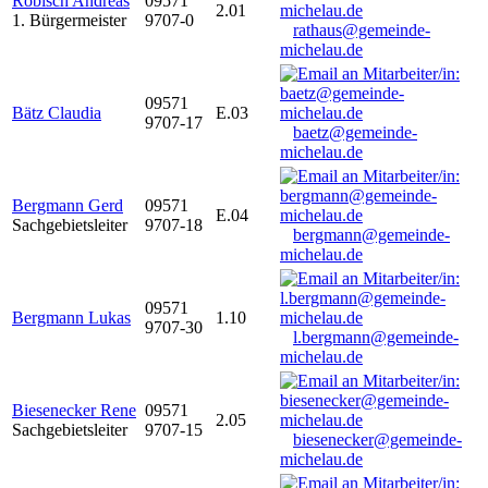
Robisch Andreas
09571
2.01
1. Bürgermeister
9707-0
rathaus@gemeinde-
michelau.de
09571
Bätz Claudia
E.03
9707-17
baetz@gemeinde-
michelau.de
Bergmann Gerd
09571
E.04
Sachgebietsleiter
9707-18
bergmann@gemeinde-
michelau.de
09571
Bergmann Lukas
1.10
9707-30
l.bergmann@gemeinde-
michelau.de
Biesenecker Rene
09571
2.05
Sachgebietsleiter
9707-15
biesenecker@gemeinde-
michelau.de