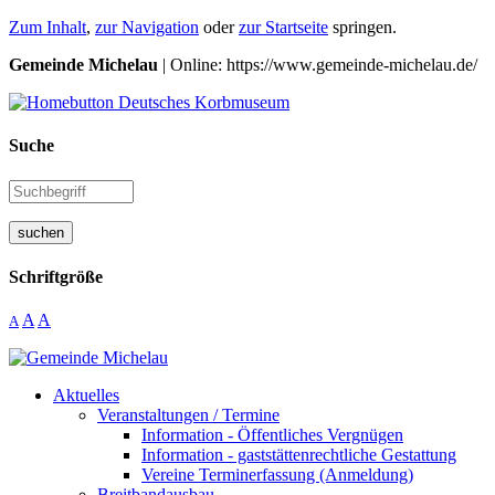
Zum Inhalt
,
zur Navigation
oder
zur Startseite
springen.
Gemeinde Michelau
| Online: https://www.gemeinde-michelau.de/
Suche
suchen
Schriftgröße
A
A
A
Aktuelles
Veranstaltungen / Termine
Information - Öffentliches Vergnügen
Information - gaststättenrechtliche Gestattung
Vereine Terminerfassung (Anmeldung)
Breitbandausbau