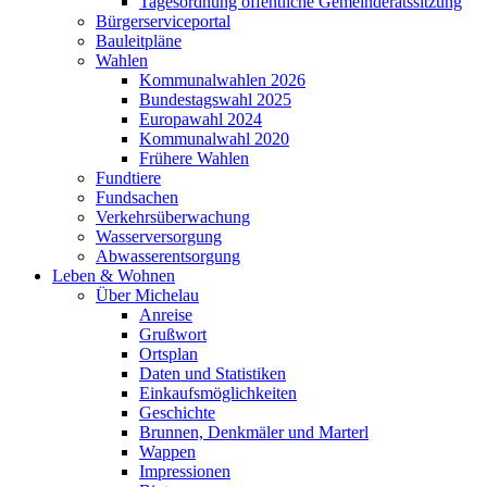
Tagesordnung öffentliche Gemeinderatssitzung
Bürgerserviceportal
Bauleitpläne
Wahlen
Kommunalwahlen 2026
Bundestagswahl 2025
Europawahl 2024
Kommunalwahl 2020
Frühere Wahlen
Fundtiere
Fundsachen
Verkehrsüberwachung
Wasserversorgung
Abwasserentsorgung
Leben & Wohnen
Über Michelau
Anreise
Grußwort
Ortsplan
Daten und Statistiken
Einkaufsmöglichkeiten
Geschichte
Brunnen, Denkmäler und Marterl
Wappen
Impressionen