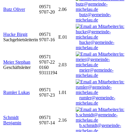
09571
Butz Oliver
2.06
9707-20
butz@gemeinde-
michelau.de
Hucke Birgit
09571
E.01
Sachgebietsleiterin
9707-16
hucke@gemeinde-
michelau.de
09571
Meier Stephan
9707-22
2.03
Geschäftsleiter
0160
meier@gemeinde-
93111194
michelau.de
09571
Rumler Lukas
1.01
9707-23
rumler@gemeinde-
michelau.de
Schmidt
09571
2.16
Benjamin
9707-14
b.schmidt@gemeinde-
michelau.de