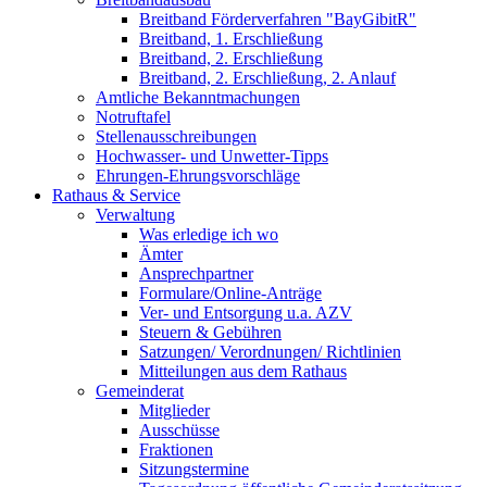
Breitband Förderverfahren "BayGibitR"
Breitband, 1. Erschließung
Breitband, 2. Erschließung
Breitband, 2. Erschließung, 2. Anlauf
Amtliche Bekanntmachungen
Notruftafel
Stellenausschreibungen
Hochwasser- und Unwetter-Tipps
Ehrungen-Ehrungsvorschläge
Rathaus & Service
Verwaltung
Was erledige ich wo
Ämter
Ansprechpartner
Formulare/Online-Anträge
Ver- und Entsorgung u.a. AZV
Steuern & Gebühren
Satzungen/ Verordnungen/ Richtlinien
Mitteilungen aus dem Rathaus
Gemeinderat
Mitglieder
Ausschüsse
Fraktionen
Sitzungstermine