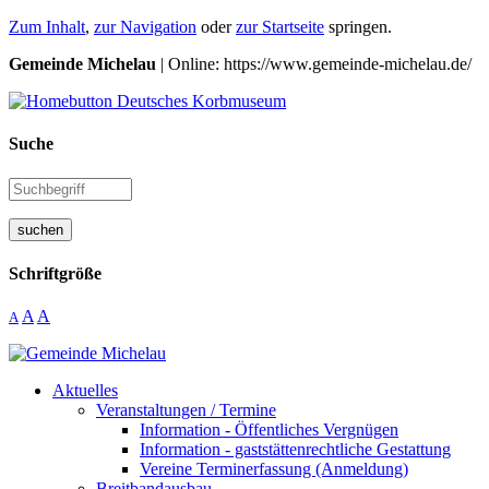
Zum Inhalt
,
zur Navigation
oder
zur Startseite
springen.
Gemeinde Michelau
| Online: https://www.gemeinde-michelau.de/
Suche
suchen
Schriftgröße
A
A
A
Aktuelles
Veranstaltungen / Termine
Information - Öffentliches Vergnügen
Information - gaststättenrechtliche Gestattung
Vereine Terminerfassung (Anmeldung)
Breitbandausbau