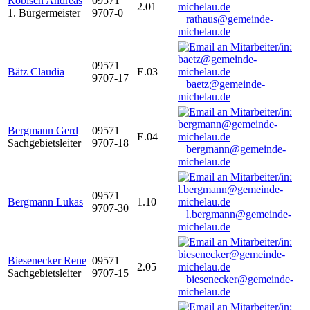
Robisch Andreas
09571
2.01
1. Bürgermeister
9707-0
rathaus@gemeinde-
michelau.de
09571
Bätz Claudia
E.03
9707-17
baetz@gemeinde-
michelau.de
Bergmann Gerd
09571
E.04
Sachgebietsleiter
9707-18
bergmann@gemeinde-
michelau.de
09571
Bergmann Lukas
1.10
9707-30
l.bergmann@gemeinde-
michelau.de
Biesenecker Rene
09571
2.05
Sachgebietsleiter
9707-15
biesenecker@gemeinde-
michelau.de