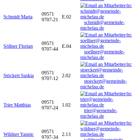
09571
Schmidt Maria
E.02
9707-21
schmidt@gemeinde-
michelau.de
09571
Söllner Florian
E.04
9707-44
soellner@gemeinde-
michelau.de
09571
Stöckert Saskia
2.02
9707-12
stoeckert@gemeinde-
michelau.de
09571
Trier Matthias
1.02
9707-24
trier@gemeinde-
michelau.de
09571
Wildner Yannic
2.13
9707-34
wildner@gemeinde-