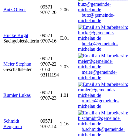
09571
Butz Oliver
2.06
9707-20
butz@gemeinde-
michelau.de
Hucke Birgit
09571
E.01
Sachgebietsleiterin
9707-16
hucke@gemeinde-
michelau.de
09571
Meier Stephan
9707-22
2.03
Geschäftsleiter
0160
meier@gemeinde-
93111194
michelau.de
09571
Rumler Lukas
1.01
9707-23
rumler@gemeinde-
michelau.de
Schmidt
09571
2.16
Benjamin
9707-14
b.schmidt@gemeinde-
michelau.de