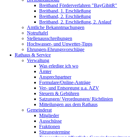
Breitband Förderverfahren "BayGibitR"
Breitband, 1. Erschließung
Breitband, 2. Erschließung
Breitband, 2. Erschließung, 2. Anlauf
Amtliche Bekanntmachungen
Notruftafel
Stellenausschreibungen
Hochwasser- und Unwetter-Tipps
Ehrungen-Ehrungsvorschläge
Rathaus & Service
Verwaltung
Was erledige ich wo
Ämter
Ansprechpartner
Formulare/Online-Anträge
Ver- und Entsorgung u.a. AZV
Steuern & Gebühren
Satzungen/ Verordnungen/ Richtlinien
Mitteilungen aus dem Rathaus
Gemeinderat
Mitglieder
Ausschüsse
Fraktionen
Sitzungstermine