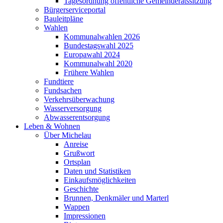
Tagesordnung öffentliche Gemeinderatssitzung
Bürgerserviceportal
Bauleitpläne
Wahlen
Kommunalwahlen 2026
Bundestagswahl 2025
Europawahl 2024
Kommunalwahl 2020
Frühere Wahlen
Fundtiere
Fundsachen
Verkehrsüberwachung
Wasserversorgung
Abwasserentsorgung
Leben & Wohnen
Über Michelau
Anreise
Grußwort
Ortsplan
Daten und Statistiken
Einkaufsmöglichkeiten
Geschichte
Brunnen, Denkmäler und Marterl
Wappen
Impressionen