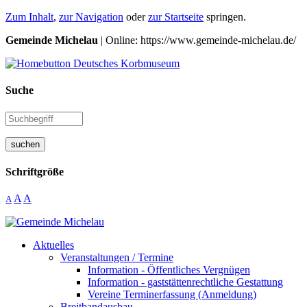
Zum Inhalt
,
zur Navigation
oder
zur Startseite
springen.
Gemeinde Michelau
| Online: https://www.gemeinde-michelau.de/
Suche
suchen
Schriftgröße
A
A
A
Aktuelles
Veranstaltungen / Termine
Information - Öffentliches Vergnügen
Information - gaststättenrechtliche Gestattung
Vereine Terminerfassung (Anmeldung)
Breitbandausbau