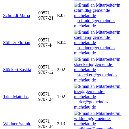
09571
Schmidt Maria
E.02
9707-21
schmidt@gemeinde-
michelau.de
09571
Söllner Florian
E.04
9707-44
soellner@gemeinde-
michelau.de
09571
Stöckert Saskia
2.02
9707-12
stoeckert@gemeinde-
michelau.de
09571
Trier Matthias
1.02
9707-24
trier@gemeinde-
michelau.de
09571
Wildner Yannic
2.13
9707-34
wildner@gemeinde-