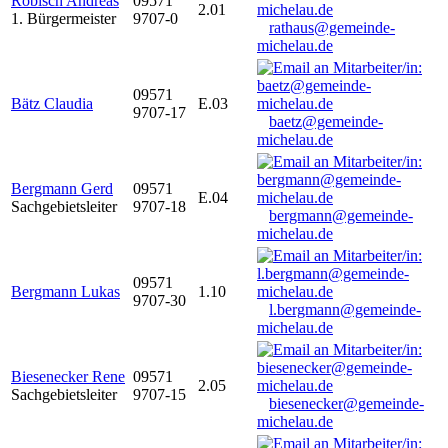
Robisch Andreas
09571
2.01
1. Bürgermeister
9707-0
rathaus@gemeinde-
michelau.de
09571
Bätz Claudia
E.03
9707-17
baetz@gemeinde-
michelau.de
Bergmann Gerd
09571
E.04
Sachgebietsleiter
9707-18
bergmann@gemeinde-
michelau.de
09571
Bergmann Lukas
1.10
9707-30
l.bergmann@gemeinde-
michelau.de
Biesenecker Rene
09571
2.05
Sachgebietsleiter
9707-15
biesenecker@gemeinde-
michelau.de