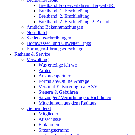
Breitband Förderverfahren "BayGibitR"
Breitband, 1. Erschließung
Breitband, 2. Erschließung
Breitband, 2. Erschließung, 2. Anlauf
Amtliche Bekanntmachungen
Notruftafel
Stellenausschreibungen
Hochwasser- und Unwetter-Tipps
Ehrungen-Ehrungsvorschläge
Rathaus & Service
Verwaltung
Was erledige ich wo
Ämter
Ansprechpartner
Formulare/Online-Anträge
Ver- und Entsorgung u.a. AZV
Steuern & Gebühren
Satzungen/ Verordnungen/ Richtlinien
Mitteilungen aus dem Rathaus
Gemeinderat
Mitglieder
Ausschüsse
Fraktionen
Sitzungstermine