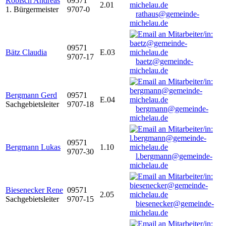
Robisch Andreas
09571
2.01
1. Bürgermeister
9707-0
rathaus@gemeinde-
michelau.de
09571
Bätz Claudia
E.03
9707-17
baetz@gemeinde-
michelau.de
Bergmann Gerd
09571
E.04
Sachgebietsleiter
9707-18
bergmann@gemeinde-
michelau.de
09571
Bergmann Lukas
1.10
9707-30
l.bergmann@gemeinde-
michelau.de
Biesenecker Rene
09571
2.05
Sachgebietsleiter
9707-15
biesenecker@gemeinde-
michelau.de