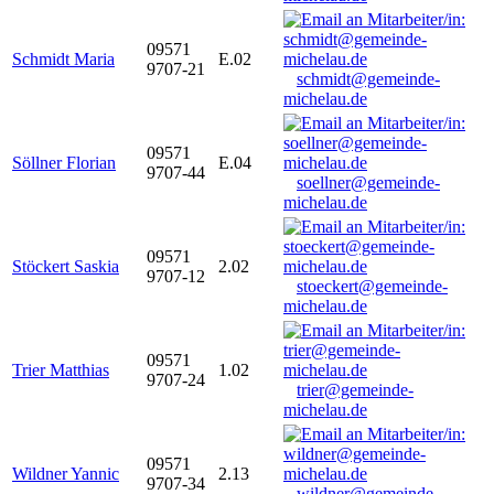
09571
Schmidt Maria
E.02
9707-21
schmidt@gemeinde-
michelau.de
09571
Söllner Florian
E.04
9707-44
soellner@gemeinde-
michelau.de
09571
Stöckert Saskia
2.02
9707-12
stoeckert@gemeinde-
michelau.de
09571
Trier Matthias
1.02
9707-24
trier@gemeinde-
michelau.de
09571
Wildner Yannic
2.13
9707-34
wildner@gemeinde-