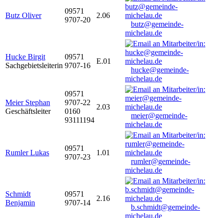
09571
Butz Oliver
2.06
9707-20
butz@gemeinde-
michelau.de
Hucke Birgit
09571
E.01
Sachgebietsleiterin
9707-16
hucke@gemeinde-
michelau.de
09571
Meier Stephan
9707-22
2.03
Geschäftsleiter
0160
meier@gemeinde-
93111194
michelau.de
09571
Rumler Lukas
1.01
9707-23
rumler@gemeinde-
michelau.de
Schmidt
09571
2.16
Benjamin
9707-14
b.schmidt@gemeinde-
michelau.de