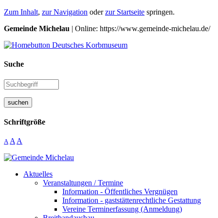
Zum Inhalt
,
zur Navigation
oder
zur Startseite
springen.
Gemeinde Michelau
| Online: https://www.gemeinde-michelau.de/
Suche
suchen
Schriftgröße
A
A
A
Aktuelles
Veranstaltungen / Termine
Information - Öffentliches Vergnügen
Information - gaststättenrechtliche Gestattung
Vereine Terminerfassung (Anmeldung)
Breitbandausbau