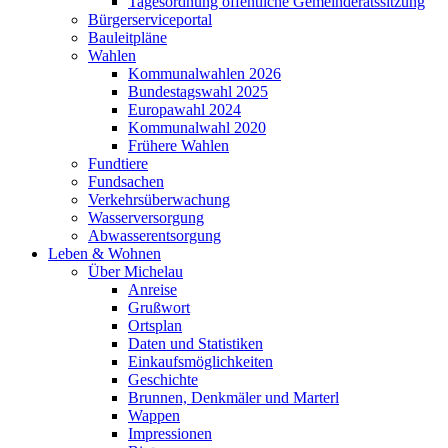
Tagesordnung öffentliche Gemeinderatssitzung
Bürgerserviceportal
Bauleitpläne
Wahlen
Kommunalwahlen 2026
Bundestagswahl 2025
Europawahl 2024
Kommunalwahl 2020
Frühere Wahlen
Fundtiere
Fundsachen
Verkehrsüberwachung
Wasserversorgung
Abwasserentsorgung
Leben & Wohnen
Über Michelau
Anreise
Grußwort
Ortsplan
Daten und Statistiken
Einkaufsmöglichkeiten
Geschichte
Brunnen, Denkmäler und Marterl
Wappen
Impressionen