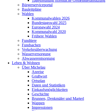
Tagesordnung öffentliche Gemeinderatssitzung
Bürgerserviceportal
Bauleitpläne
Wahlen
Kommunalwahlen 2026
Bundestagswahl 2025
Europawahl 2024
Kommunalwahl 2020
Frühere Wahlen
Fundtiere
Fundsachen
Verkehrsüberwachung
Wasserversorgung
Abwasserentsorgung
Leben & Wohnen
Über Michelau
Anreise
Grußwort
Ortsplan
Daten und Statistiken
Einkaufsmöglichkeiten
Geschichte
Brunnen, Denkmäler und Marterl
Wappen
Impressionen