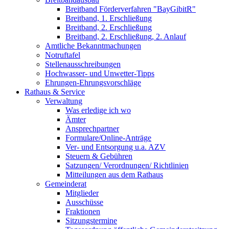
Breitband Förderverfahren "BayGibitR"
Breitband, 1. Erschließung
Breitband, 2. Erschließung
Breitband, 2. Erschließung, 2. Anlauf
Amtliche Bekanntmachungen
Notruftafel
Stellenausschreibungen
Hochwasser- und Unwetter-Tipps
Ehrungen-Ehrungsvorschläge
Rathaus & Service
Verwaltung
Was erledige ich wo
Ämter
Ansprechpartner
Formulare/Online-Anträge
Ver- und Entsorgung u.a. AZV
Steuern & Gebühren
Satzungen/ Verordnungen/ Richtlinien
Mitteilungen aus dem Rathaus
Gemeinderat
Mitglieder
Ausschüsse
Fraktionen
Sitzungstermine