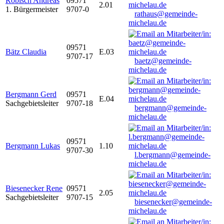
Robisch Andreas
09571
2.01
1. Bürgermeister
9707-0
rathaus@gemeinde-
michelau.de
09571
Bätz Claudia
E.03
9707-17
baetz@gemeinde-
michelau.de
Bergmann Gerd
09571
E.04
Sachgebietsleiter
9707-18
bergmann@gemeinde-
michelau.de
09571
Bergmann Lukas
1.10
9707-30
l.bergmann@gemeinde-
michelau.de
Biesenecker Rene
09571
2.05
Sachgebietsleiter
9707-15
biesenecker@gemeinde-
michelau.de