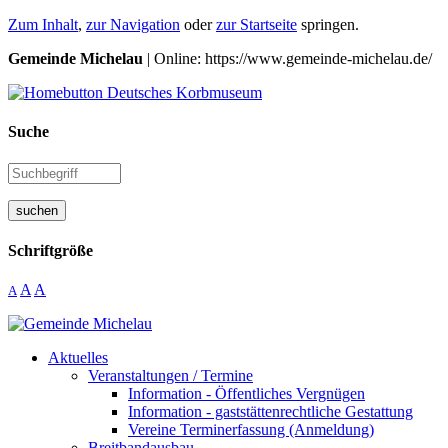
Zum Inhalt
,
zur Navigation
oder
zur Startseite
springen.
Gemeinde Michelau
| Online: https://www.gemeinde-michelau.de/
Suche
suchen
Schriftgröße
A
A
A
Aktuelles
Veranstaltungen / Termine
Information - Öffentliches Vergnügen
Information - gaststättenrechtliche Gestattung
Vereine Terminerfassung (Anmeldung)
Breitbandausbau