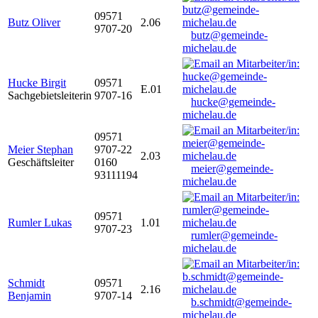
09571
Butz Oliver
2.06
9707-20
butz@gemeinde-
michelau.de
Hucke Birgit
09571
E.01
Sachgebietsleiterin
9707-16
hucke@gemeinde-
michelau.de
09571
Meier Stephan
9707-22
2.03
Geschäftsleiter
0160
meier@gemeinde-
93111194
michelau.de
09571
Rumler Lukas
1.01
9707-23
rumler@gemeinde-
michelau.de
Schmidt
09571
2.16
Benjamin
9707-14
b.schmidt@gemeinde-
michelau.de