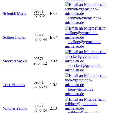
09571
Schmidt Maria
E.02
9707-21
schmidt@gemeinde-
michelau.de
09571
Söllner Florian
E.04
9707-44
soellner@gemeinde-
michelau.de
09571
Stöckert Saskia
2.02
9707-12
stoeckert@gemeinde-
michelau.de
09571
Trier Matthias
1.02
9707-24
trier@gemeinde-
michelau.de
09571
Wildner Yannic
2.13
9707-34
wildner@gemeinde-