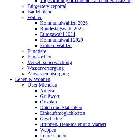
Tagesordnung öffentliche Gemeinderatssitzung
Bürgerserviceportal
Bauleitpläne
Wahlen
Kommunalwahlen 2026
Bundestagswahl 2025
Europawahl 2024
Kommunalwahl 2020
Frühere Wahlen
Fundtiere
Fundsachen
Verkehrsüberwachung
Wasserversorgung
Abwasserentsorgung
Leben & Wohnen
Über Michelau
Anreise
Grußwort
Ortsplan
Daten und Statistiken
Einkaufsmöglichkeiten
Geschichte
Brunnen, Denkmäler und Marterl
Wappen
Impressionen