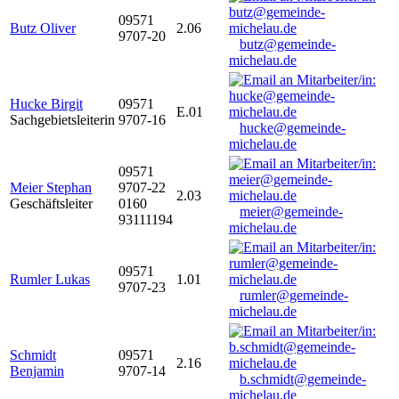
09571
Butz Oliver
2.06
9707-20
butz@gemeinde-
michelau.de
Hucke Birgit
09571
E.01
Sachgebietsleiterin
9707-16
hucke@gemeinde-
michelau.de
09571
Meier Stephan
9707-22
2.03
Geschäftsleiter
0160
meier@gemeinde-
93111194
michelau.de
09571
Rumler Lukas
1.01
9707-23
rumler@gemeinde-
michelau.de
Schmidt
09571
2.16
Benjamin
9707-14
b.schmidt@gemeinde-
michelau.de