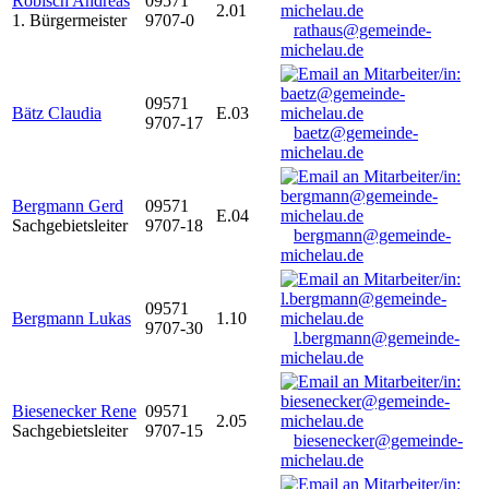
Robisch Andreas
09571
2.01
1. Bürgermeister
9707-0
rathaus@gemeinde-
michelau.de
09571
Bätz Claudia
E.03
9707-17
baetz@gemeinde-
michelau.de
Bergmann Gerd
09571
E.04
Sachgebietsleiter
9707-18
bergmann@gemeinde-
michelau.de
09571
Bergmann Lukas
1.10
9707-30
l.bergmann@gemeinde-
michelau.de
Biesenecker Rene
09571
2.05
Sachgebietsleiter
9707-15
biesenecker@gemeinde-
michelau.de