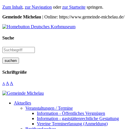
Zum Inhalt
,
zur Navigation
oder
zur Startseite
springen.
Gemeinde Michelau
| Online: https://www.gemeinde-michelau.de/
Suche
suchen
Schriftgröße
A
A
A
Aktuelles
Veranstaltungen / Termine
Information - Öffentliches Vergnügen
Information - gaststättenrechtliche Gestattung
Vereine Terminerfassung (Anmeldung)
Breitbandausbau