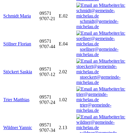
09571
Schmidt Maria
E.02
9707-21
schmidt@gemeinde-
michelau.de
09571
Söllner Florian
E.04
9707-44
soellner@gemeinde-
michelau.de
09571
Stöckert Saskia
2.02
9707-12
stoeckert@gemeinde-
michelau.de
09571
Trier Matthias
1.02
9707-24
trier@gemeinde-
michelau.de
09571
Wildner Yannic
2.13
9707-34
wildner@gemeinde-