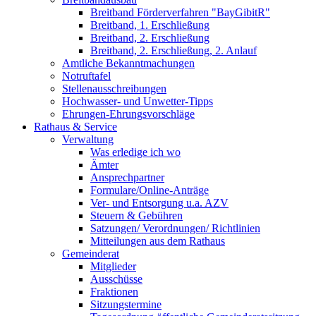
Breitband Förderverfahren "BayGibitR"
Breitband, 1. Erschließung
Breitband, 2. Erschließung
Breitband, 2. Erschließung, 2. Anlauf
Amtliche Bekanntmachungen
Notruftafel
Stellenausschreibungen
Hochwasser- und Unwetter-Tipps
Ehrungen-Ehrungsvorschläge
Rathaus & Service
Verwaltung
Was erledige ich wo
Ämter
Ansprechpartner
Formulare/Online-Anträge
Ver- und Entsorgung u.a. AZV
Steuern & Gebühren
Satzungen/ Verordnungen/ Richtlinien
Mitteilungen aus dem Rathaus
Gemeinderat
Mitglieder
Ausschüsse
Fraktionen
Sitzungstermine