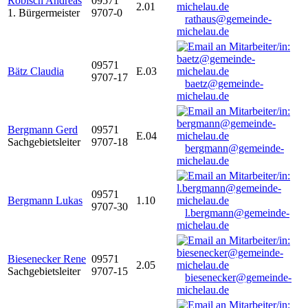
Robisch Andreas
09571
2.01
1. Bürgermeister
9707-0
rathaus@gemeinde-
michelau.de
09571
Bätz Claudia
E.03
9707-17
baetz@gemeinde-
michelau.de
Bergmann Gerd
09571
E.04
Sachgebietsleiter
9707-18
bergmann@gemeinde-
michelau.de
09571
Bergmann Lukas
1.10
9707-30
l.bergmann@gemeinde-
michelau.de
Biesenecker Rene
09571
2.05
Sachgebietsleiter
9707-15
biesenecker@gemeinde-
michelau.de