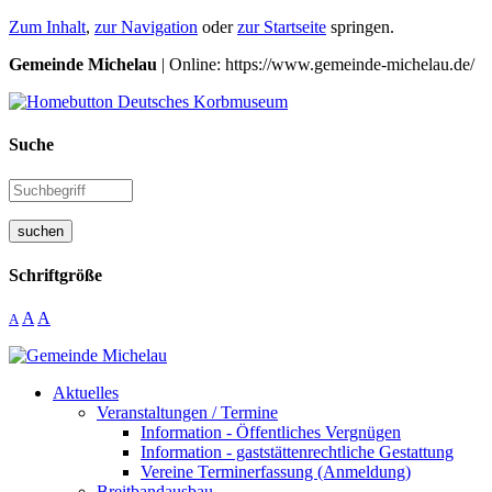
Zum Inhalt
,
zur Navigation
oder
zur Startseite
springen.
Gemeinde Michelau
| Online: https://www.gemeinde-michelau.de/
Suche
suchen
Schriftgröße
A
A
A
Aktuelles
Veranstaltungen / Termine
Information - Öffentliches Vergnügen
Information - gaststättenrechtliche Gestattung
Vereine Terminerfassung (Anmeldung)
Breitbandausbau