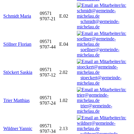
09571
Schmidt Maria
E.02
9707-21
schmidt@gemeinde-
michelau.de
09571
Söllner Florian
E.04
9707-44
soellner@gemeinde-
michelau.de
09571
Stöckert Saskia
2.02
9707-12
stoeckert@gemeinde-
michelau.de
09571
Trier Matthias
1.02
9707-24
trier@gemeinde-
michelau.de
09571
Wildner Yannic
2.13
9707-34
wildner@gemeinde-