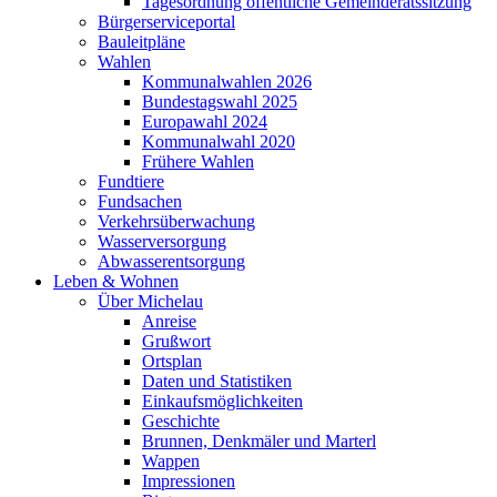
Tagesordnung öffentliche Gemeinderatssitzung
Bürgerserviceportal
Bauleitpläne
Wahlen
Kommunalwahlen 2026
Bundestagswahl 2025
Europawahl 2024
Kommunalwahl 2020
Frühere Wahlen
Fundtiere
Fundsachen
Verkehrsüberwachung
Wasserversorgung
Abwasserentsorgung
Leben & Wohnen
Über Michelau
Anreise
Grußwort
Ortsplan
Daten und Statistiken
Einkaufsmöglichkeiten
Geschichte
Brunnen, Denkmäler und Marterl
Wappen
Impressionen