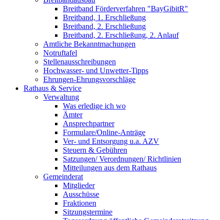
Breitband Förderverfahren "BayGibitR"
Breitband, 1. Erschließung
Breitband, 2. Erschließung
Breitband, 2. Erschließung, 2. Anlauf
Amtliche Bekanntmachungen
Notruftafel
Stellenausschreibungen
Hochwasser- und Unwetter-Tipps
Ehrungen-Ehrungsvorschläge
Rathaus & Service
Verwaltung
Was erledige ich wo
Ämter
Ansprechpartner
Formulare/Online-Anträge
Ver- und Entsorgung u.a. AZV
Steuern & Gebühren
Satzungen/ Verordnungen/ Richtlinien
Mitteilungen aus dem Rathaus
Gemeinderat
Mitglieder
Ausschüsse
Fraktionen
Sitzungstermine