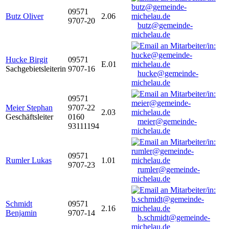
09571
Butz Oliver
2.06
9707-20
butz@gemeinde-
michelau.de
Hucke Birgit
09571
E.01
Sachgebietsleiterin
9707-16
hucke@gemeinde-
michelau.de
09571
Meier Stephan
9707-22
2.03
Geschäftsleiter
0160
meier@gemeinde-
93111194
michelau.de
09571
Rumler Lukas
1.01
9707-23
rumler@gemeinde-
michelau.de
Schmidt
09571
2.16
Benjamin
9707-14
b.schmidt@gemeinde-
michelau.de