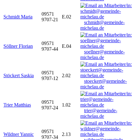
09571
Schmidt Maria
E.02
9707-21
schmidt@gemeinde-
michelau.de
09571
Söllner Florian
E.04
9707-44
soellner@gemeinde-
michelau.de
09571
Stöckert Saskia
2.02
9707-12
stoeckert@gemeinde-
michelau.de
09571
Trier Matthias
1.02
9707-24
trier@gemeinde-
michelau.de
09571
Wildner Yannic
2.13
9707-34
wildner@gemeinde-