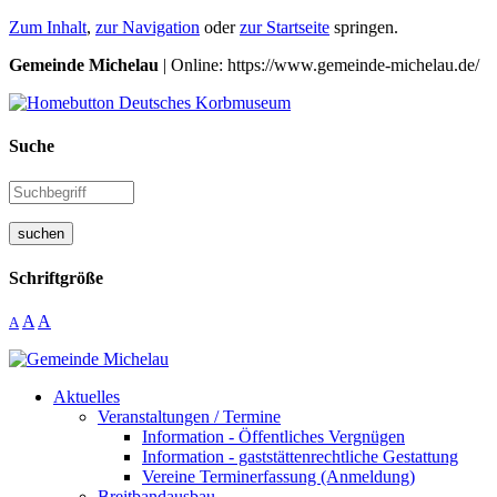
Zum Inhalt
,
zur Navigation
oder
zur Startseite
springen.
Gemeinde Michelau
| Online: https://www.gemeinde-michelau.de/
Suche
suchen
Schriftgröße
A
A
A
Aktuelles
Veranstaltungen / Termine
Information - Öffentliches Vergnügen
Information - gaststättenrechtliche Gestattung
Vereine Terminerfassung (Anmeldung)
Breitbandausbau