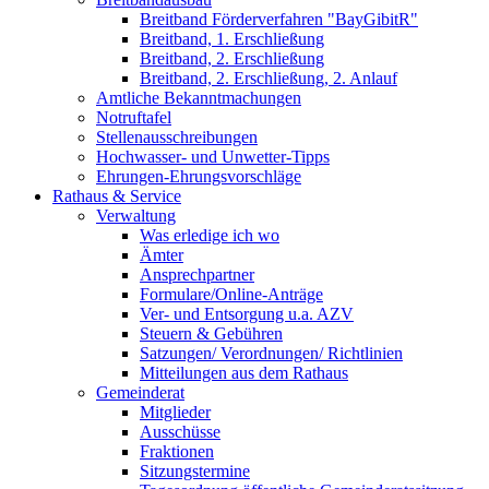
Breitband Förderverfahren "BayGibitR"
Breitband, 1. Erschließung
Breitband, 2. Erschließung
Breitband, 2. Erschließung, 2. Anlauf
Amtliche Bekanntmachungen
Notruftafel
Stellenausschreibungen
Hochwasser- und Unwetter-Tipps
Ehrungen-Ehrungsvorschläge
Rathaus & Service
Verwaltung
Was erledige ich wo
Ämter
Ansprechpartner
Formulare/Online-Anträge
Ver- und Entsorgung u.a. AZV
Steuern & Gebühren
Satzungen/ Verordnungen/ Richtlinien
Mitteilungen aus dem Rathaus
Gemeinderat
Mitglieder
Ausschüsse
Fraktionen
Sitzungstermine