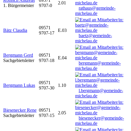
Robisch Andreas
09571
2.01
1. Bürgermeister
9707-0
rathaus@gemeinde-
michelau.de
09571
Bätz Claudia
E.03
9707-17
baetz@gemeinde-
michelau.de
Bergmann Gerd
09571
E.04
Sachgebietsleiter
9707-18
bergmann@gemeinde-
michelau.de
09571
Bergmann Lukas
1.10
9707-30
l.bergmann@gemeinde-
michelau.de
Biesenecker Rene
09571
2.05
Sachgebietsleiter
9707-15
biesenecker@gemeinde-
michelau.de