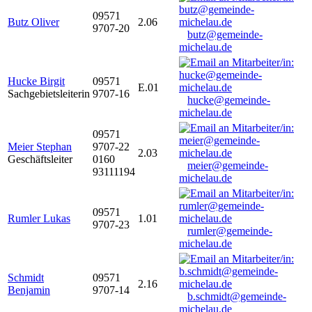
09571
Butz Oliver
2.06
9707-20
butz@gemeinde-
michelau.de
Hucke Birgit
09571
E.01
Sachgebietsleiterin
9707-16
hucke@gemeinde-
michelau.de
09571
Meier Stephan
9707-22
2.03
Geschäftsleiter
0160
meier@gemeinde-
93111194
michelau.de
09571
Rumler Lukas
1.01
9707-23
rumler@gemeinde-
michelau.de
Schmidt
09571
2.16
Benjamin
9707-14
b.schmidt@gemeinde-
michelau.de