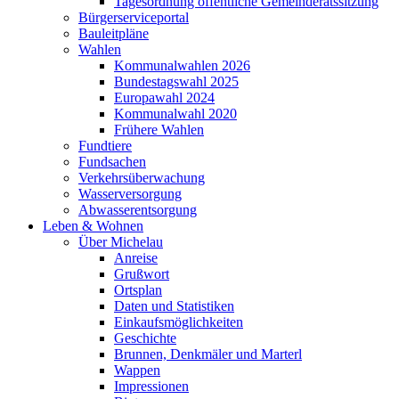
Tagesordnung öffentliche Gemeinderatssitzung
Bürgerserviceportal
Bauleitpläne
Wahlen
Kommunalwahlen 2026
Bundestagswahl 2025
Europawahl 2024
Kommunalwahl 2020
Frühere Wahlen
Fundtiere
Fundsachen
Verkehrsüberwachung
Wasserversorgung
Abwasserentsorgung
Leben & Wohnen
Über Michelau
Anreise
Grußwort
Ortsplan
Daten und Statistiken
Einkaufsmöglichkeiten
Geschichte
Brunnen, Denkmäler und Marterl
Wappen
Impressionen