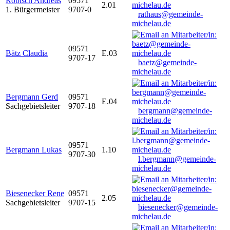
Robisch Andreas
09571
2.01
1. Bürgermeister
9707-0
rathaus@gemeinde-
michelau.de
09571
Bätz Claudia
E.03
9707-17
baetz@gemeinde-
michelau.de
Bergmann Gerd
09571
E.04
Sachgebietsleiter
9707-18
bergmann@gemeinde-
michelau.de
09571
Bergmann Lukas
1.10
9707-30
l.bergmann@gemeinde-
michelau.de
Biesenecker Rene
09571
2.05
Sachgebietsleiter
9707-15
biesenecker@gemeinde-
michelau.de