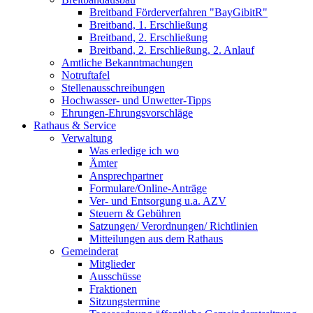
Breitband Förderverfahren "BayGibitR"
Breitband, 1. Erschließung
Breitband, 2. Erschließung
Breitband, 2. Erschließung, 2. Anlauf
Amtliche Bekanntmachungen
Notruftafel
Stellenausschreibungen
Hochwasser- und Unwetter-Tipps
Ehrungen-Ehrungsvorschläge
Rathaus & Service
Verwaltung
Was erledige ich wo
Ämter
Ansprechpartner
Formulare/Online-Anträge
Ver- und Entsorgung u.a. AZV
Steuern & Gebühren
Satzungen/ Verordnungen/ Richtlinien
Mitteilungen aus dem Rathaus
Gemeinderat
Mitglieder
Ausschüsse
Fraktionen
Sitzungstermine