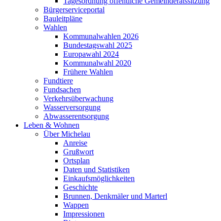
Tagesordnung öffentliche Gemeinderatssitzung
Bürgerserviceportal
Bauleitpläne
Wahlen
Kommunalwahlen 2026
Bundestagswahl 2025
Europawahl 2024
Kommunalwahl 2020
Frühere Wahlen
Fundtiere
Fundsachen
Verkehrsüberwachung
Wasserversorgung
Abwasserentsorgung
Leben & Wohnen
Über Michelau
Anreise
Grußwort
Ortsplan
Daten und Statistiken
Einkaufsmöglichkeiten
Geschichte
Brunnen, Denkmäler und Marterl
Wappen
Impressionen