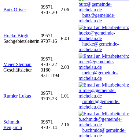
09571
Butz Oliver
2.06
9707-20
butz@gemeinde-
michelau.de
Hucke Birgit
09571
E.01
Sachgebietsleiterin
9707-16
hucke@gemeinde-
michelau.de
09571
Meier Stephan
9707-22
2.03
Geschäftsleiter
0160
meier@gemeinde-
93111194
michelau.de
09571
Rumler Lukas
1.01
9707-23
rumler@gemeinde-
michelau.de
Schmidt
09571
2.16
Benjamin
9707-14
b.schmidt@gemeinde-
michelau.de