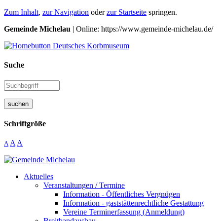
Zum Inhalt
,
zur Navigation
oder
zur Startseite
springen.
Gemeinde Michelau
| Online: https://www.gemeinde-michelau.de/
Suche
suchen
Schriftgröße
A
A
A
Aktuelles
Veranstaltungen / Termine
Information - Öffentliches Vergnügen
Information - gaststättenrechtliche Gestattung
Vereine Terminerfassung (Anmeldung)
Breitbandausbau