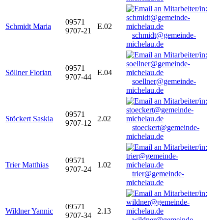
09571
Schmidt Maria
E.02
9707-21
schmidt@gemeinde-
michelau.de
09571
Söllner Florian
E.04
9707-44
soellner@gemeinde-
michelau.de
09571
Stöckert Saskia
2.02
9707-12
stoeckert@gemeinde-
michelau.de
09571
Trier Matthias
1.02
9707-24
trier@gemeinde-
michelau.de
09571
Wildner Yannic
2.13
9707-34
wildner@gemeinde-