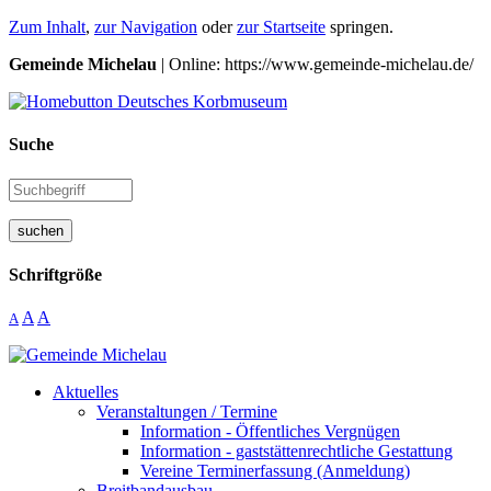
Zum Inhalt
,
zur Navigation
oder
zur Startseite
springen.
Gemeinde Michelau
| Online: https://www.gemeinde-michelau.de/
Suche
suchen
Schriftgröße
A
A
A
Aktuelles
Veranstaltungen / Termine
Information - Öffentliches Vergnügen
Information - gaststättenrechtliche Gestattung
Vereine Terminerfassung (Anmeldung)
Breitbandausbau