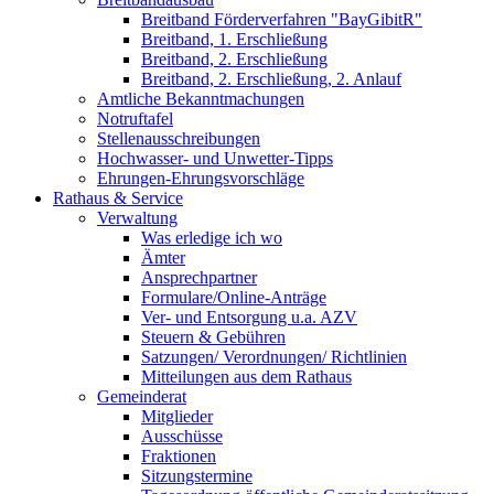
Breitband Förderverfahren "BayGibitR"
Breitband, 1. Erschließung
Breitband, 2. Erschließung
Breitband, 2. Erschließung, 2. Anlauf
Amtliche Bekanntmachungen
Notruftafel
Stellenausschreibungen
Hochwasser- und Unwetter-Tipps
Ehrungen-Ehrungsvorschläge
Rathaus & Service
Verwaltung
Was erledige ich wo
Ämter
Ansprechpartner
Formulare/Online-Anträge
Ver- und Entsorgung u.a. AZV
Steuern & Gebühren
Satzungen/ Verordnungen/ Richtlinien
Mitteilungen aus dem Rathaus
Gemeinderat
Mitglieder
Ausschüsse
Fraktionen
Sitzungstermine