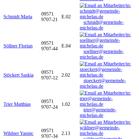
09571
Schmidt Maria
E.02
9707-21
schmidt@gemeinde-
michelau.de
09571
Söllner Florian
E.04
9707-44
soellner@gemeinde-
michelau.de
09571
Stöckert Saskia
2.02
9707-12
stoeckert@gemeinde-
michelau.de
09571
Trier Matthias
1.02
9707-24
trier@gemeinde-
michelau.de
09571
Wildner Yannic
2.13
9707-34
wildner@gemeinde-