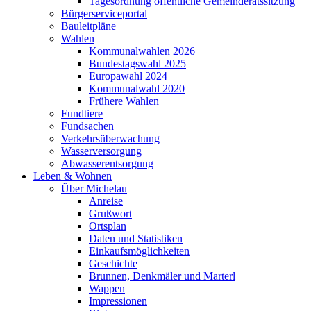
Tagesordnung öffentliche Gemeinderatssitzung
Bürgerserviceportal
Bauleitpläne
Wahlen
Kommunalwahlen 2026
Bundestagswahl 2025
Europawahl 2024
Kommunalwahl 2020
Frühere Wahlen
Fundtiere
Fundsachen
Verkehrsüberwachung
Wasserversorgung
Abwasserentsorgung
Leben & Wohnen
Über Michelau
Anreise
Grußwort
Ortsplan
Daten und Statistiken
Einkaufsmöglichkeiten
Geschichte
Brunnen, Denkmäler und Marterl
Wappen
Impressionen