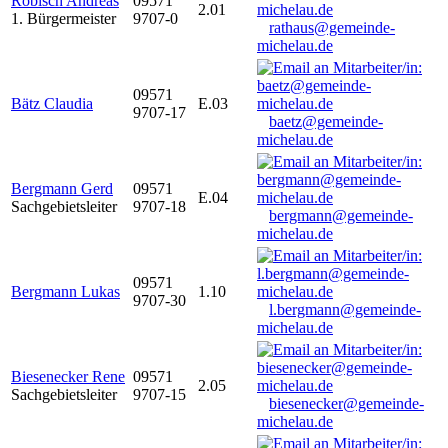
Robisch Andreas
09571
2.01
1. Bürgermeister
9707-0
rathaus@gemeinde-
michelau.de
09571
Bätz Claudia
E.03
9707-17
baetz@gemeinde-
michelau.de
Bergmann Gerd
09571
E.04
Sachgebietsleiter
9707-18
bergmann@gemeinde-
michelau.de
09571
Bergmann Lukas
1.10
9707-30
l.bergmann@gemeinde-
michelau.de
Biesenecker Rene
09571
2.05
Sachgebietsleiter
9707-15
biesenecker@gemeinde-
michelau.de