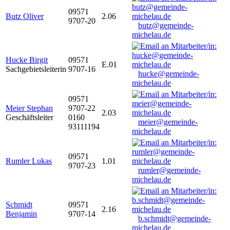
09571
Butz Oliver
2.06
9707-20
butz@gemeinde-
michelau.de
Hucke Birgit
09571
E.01
Sachgebietsleiterin
9707-16
hucke@gemeinde-
michelau.de
09571
Meier Stephan
9707-22
2.03
Geschäftsleiter
0160
meier@gemeinde-
93111194
michelau.de
09571
Rumler Lukas
1.01
9707-23
rumler@gemeinde-
michelau.de
Schmidt
09571
2.16
Benjamin
9707-14
b.schmidt@gemeinde-
michelau.de