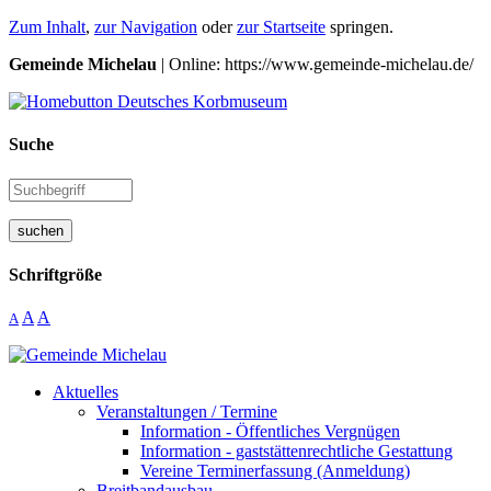
Zum Inhalt
,
zur Navigation
oder
zur Startseite
springen.
Gemeinde Michelau
| Online: https://www.gemeinde-michelau.de/
Suche
suchen
Schriftgröße
A
A
A
Aktuelles
Veranstaltungen / Termine
Information - Öffentliches Vergnügen
Information - gaststättenrechtliche Gestattung
Vereine Terminerfassung (Anmeldung)
Breitbandausbau