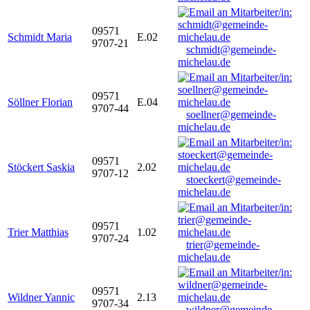
09571
Schmidt Maria
E.02
9707-21
schmidt@gemeinde-
michelau.de
09571
Söllner Florian
E.04
9707-44
soellner@gemeinde-
michelau.de
09571
Stöckert Saskia
2.02
9707-12
stoeckert@gemeinde-
michelau.de
09571
Trier Matthias
1.02
9707-24
trier@gemeinde-
michelau.de
09571
Wildner Yannic
2.13
9707-34
wildner@gemeinde-