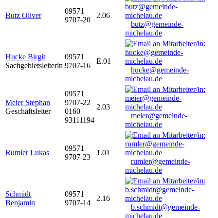
09571
Butz Oliver
2.06
9707-20
butz@gemeinde-
michelau.de
Hucke Birgit
09571
E.01
Sachgebietsleiterin
9707-16
hucke@gemeinde-
michelau.de
09571
Meier Stephan
9707-22
2.03
Geschäftsleiter
0160
meier@gemeinde-
93111194
michelau.de
09571
Rumler Lukas
1.01
9707-23
rumler@gemeinde-
michelau.de
Schmidt
09571
2.16
Benjamin
9707-14
b.schmidt@gemeinde-
michelau.de