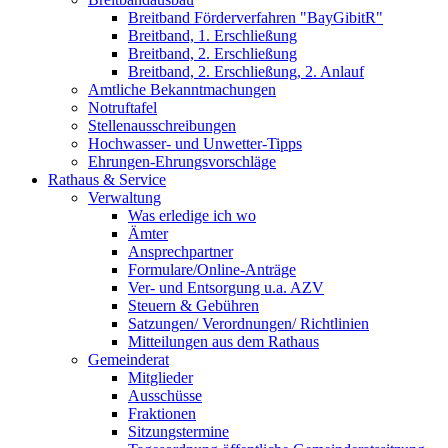
Breitband Förderverfahren "BayGibitR"
Breitband, 1. Erschließung
Breitband, 2. Erschließung
Breitband, 2. Erschließung, 2. Anlauf
Amtliche Bekanntmachungen
Notruftafel
Stellenausschreibungen
Hochwasser- und Unwetter-Tipps
Ehrungen-Ehrungsvorschläge
Rathaus & Service
Verwaltung
Was erledige ich wo
Ämter
Ansprechpartner
Formulare/Online-Anträge
Ver- und Entsorgung u.a. AZV
Steuern & Gebühren
Satzungen/ Verordnungen/ Richtlinien
Mitteilungen aus dem Rathaus
Gemeinderat
Mitglieder
Ausschüsse
Fraktionen
Sitzungstermine