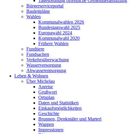
Tagesordnung öffentliche Gemeinderatssitzung
Bürgerserviceportal
Bauleitpläne
Wahlen
Kommunalwahlen 2026
Bundestagswahl 2025
Europawahl 2024
Kommunalwahl 2020
Frühere Wahlen
Fundtiere
Fundsachen
Verkehrsüberwachung
Wasserversorgung
Abwasserentsorgung
Leben & Wohnen
Über Michelau
Anreise
Grußwort
Ortsplan
Daten und Statistiken
Einkaufsmöglichkeiten
Geschichte
Brunnen, Denkmäler und Marterl
Wappen
Impressionen