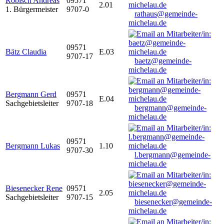
Robisch Andreas
09571
2.01
1. Bürgermeister
9707-0
rathaus@gemeinde-
michelau.de
09571
Bätz Claudia
E.03
9707-17
baetz@gemeinde-
michelau.de
Bergmann Gerd
09571
E.04
Sachgebietsleiter
9707-18
bergmann@gemeinde-
michelau.de
09571
Bergmann Lukas
1.10
9707-30
l.bergmann@gemeinde-
michelau.de
Biesenecker Rene
09571
2.05
Sachgebietsleiter
9707-15
biesenecker@gemeinde-
michelau.de