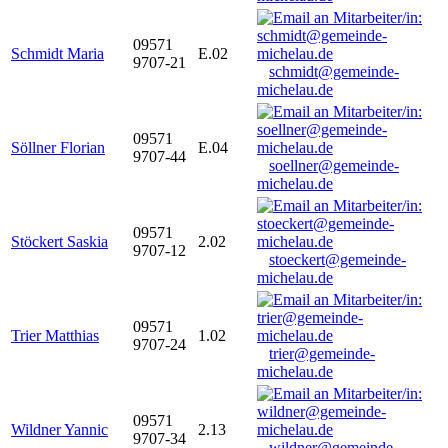
09571
Schmidt Maria
E.02
9707-21
schmidt@gemeinde-
michelau.de
09571
Söllner Florian
E.04
9707-44
soellner@gemeinde-
michelau.de
09571
Stöckert Saskia
2.02
9707-12
stoeckert@gemeinde-
michelau.de
09571
Trier Matthias
1.02
9707-24
trier@gemeinde-
michelau.de
09571
Wildner Yannic
2.13
9707-34
wildner@gemeinde-