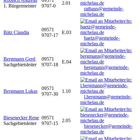
Robisch Andreas
09571
2.01
1. Bürgermeister
9707-0
rathaus@gemeinde-
michelau.de
09571
Bätz Claudia
E.03
9707-17
baetz@gemeinde-
michelau.de
Bergmann Gerd
09571
E.04
Sachgebietsleiter
9707-18
bergmann@gemeinde-
michelau.de
09571
Bergmann Lukas
1.10
9707-30
l.bergmann@gemeinde-
michelau.de
Biesenecker Rene
09571
2.05
Sachgebietsleiter
9707-15
biesenecker@gemeinde-
michelau.de