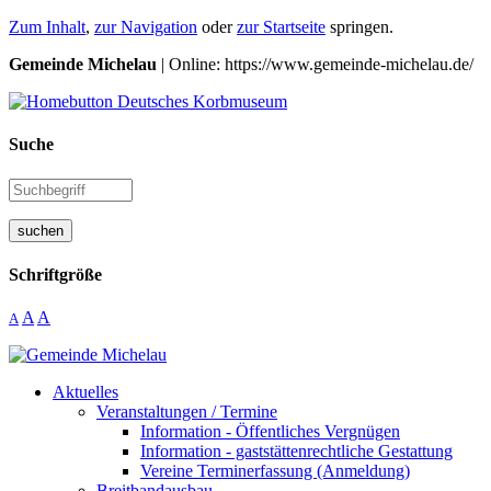
Zum Inhalt
,
zur Navigation
oder
zur Startseite
springen.
Gemeinde Michelau
| Online: https://www.gemeinde-michelau.de/
Suche
suchen
Schriftgröße
A
A
A
Aktuelles
Veranstaltungen / Termine
Information - Öffentliches Vergnügen
Information - gaststättenrechtliche Gestattung
Vereine Terminerfassung (Anmeldung)
Breitbandausbau