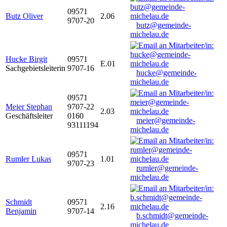
09571
Butz Oliver
2.06
9707-20
butz@gemeinde-
michelau.de
Hucke Birgit
09571
E.01
Sachgebietsleiterin
9707-16
hucke@gemeinde-
michelau.de
09571
Meier Stephan
9707-22
2.03
Geschäftsleiter
0160
meier@gemeinde-
93111194
michelau.de
09571
Rumler Lukas
1.01
9707-23
rumler@gemeinde-
michelau.de
Schmidt
09571
2.16
Benjamin
9707-14
b.schmidt@gemeinde-
michelau.de