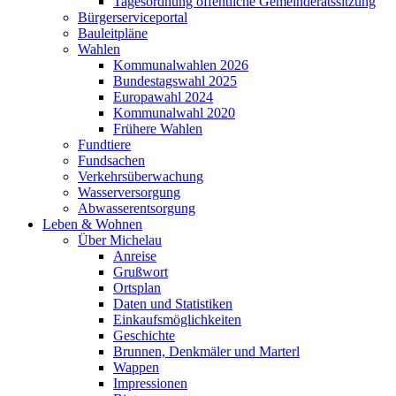
Tagesordnung öffentliche Gemeinderatssitzung
Bürgerserviceportal
Bauleitpläne
Wahlen
Kommunalwahlen 2026
Bundestagswahl 2025
Europawahl 2024
Kommunalwahl 2020
Frühere Wahlen
Fundtiere
Fundsachen
Verkehrsüberwachung
Wasserversorgung
Abwasserentsorgung
Leben & Wohnen
Über Michelau
Anreise
Grußwort
Ortsplan
Daten und Statistiken
Einkaufsmöglichkeiten
Geschichte
Brunnen, Denkmäler und Marterl
Wappen
Impressionen