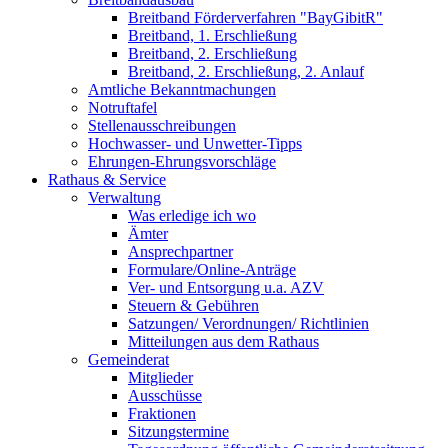
Breitband Förderverfahren "BayGibitR"
Breitband, 1. Erschließung
Breitband, 2. Erschließung
Breitband, 2. Erschließung, 2. Anlauf
Amtliche Bekanntmachungen
Notruftafel
Stellenausschreibungen
Hochwasser- und Unwetter-Tipps
Ehrungen-Ehrungsvorschläge
Rathaus & Service
Verwaltung
Was erledige ich wo
Ämter
Ansprechpartner
Formulare/Online-Anträge
Ver- und Entsorgung u.a. AZV
Steuern & Gebühren
Satzungen/ Verordnungen/ Richtlinien
Mitteilungen aus dem Rathaus
Gemeinderat
Mitglieder
Ausschüsse
Fraktionen
Sitzungstermine