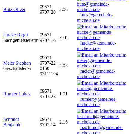
09571
Butz Oliver
2.06
9707-20
butz@gemeinde-
michelau.de
Hucke Birgit
09571
E.01
Sachgebietsleiterin
9707-16
hucke@gemeinde-
michelau.de
09571
Meier Stephan
9707-22
2.03
Geschäftsleiter
0160
meier@gemeinde-
93111194
michelau.de
09571
Rumler Lukas
1.01
9707-23
rumler@gemeinde-
michelau.de
Schmidt
09571
2.16
Benjamin
9707-14
b.schmidt@gemeinde-
michelau.de