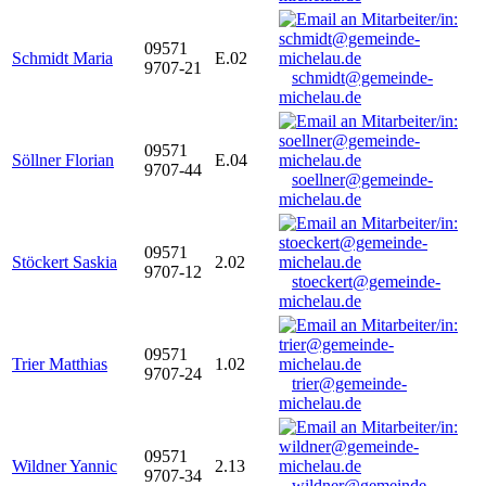
09571
Schmidt Maria
E.02
9707-21
schmidt@gemeinde-
michelau.de
09571
Söllner Florian
E.04
9707-44
soellner@gemeinde-
michelau.de
09571
Stöckert Saskia
2.02
9707-12
stoeckert@gemeinde-
michelau.de
09571
Trier Matthias
1.02
9707-24
trier@gemeinde-
michelau.de
09571
Wildner Yannic
2.13
9707-34
wildner@gemeinde-