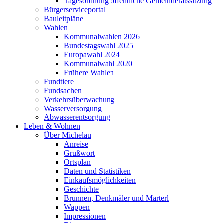
Tagesordnung öffentliche Gemeinderatssitzung
Bürgerserviceportal
Bauleitpläne
Wahlen
Kommunalwahlen 2026
Bundestagswahl 2025
Europawahl 2024
Kommunalwahl 2020
Frühere Wahlen
Fundtiere
Fundsachen
Verkehrsüberwachung
Wasserversorgung
Abwasserentsorgung
Leben & Wohnen
Über Michelau
Anreise
Grußwort
Ortsplan
Daten und Statistiken
Einkaufsmöglichkeiten
Geschichte
Brunnen, Denkmäler und Marterl
Wappen
Impressionen