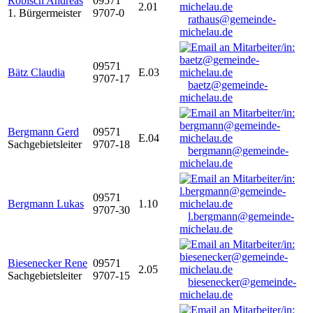
Robisch Andreas
09571
2.01
1. Bürgermeister
9707-0
rathaus@gemeinde-
michelau.de
09571
Bätz Claudia
E.03
9707-17
baetz@gemeinde-
michelau.de
Bergmann Gerd
09571
E.04
Sachgebietsleiter
9707-18
bergmann@gemeinde-
michelau.de
09571
Bergmann Lukas
1.10
9707-30
l.bergmann@gemeinde-
michelau.de
Biesenecker Rene
09571
2.05
Sachgebietsleiter
9707-15
biesenecker@gemeinde-
michelau.de