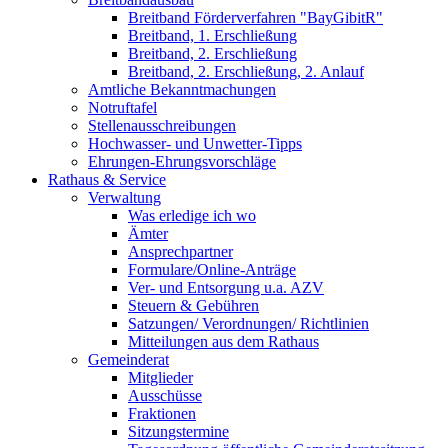
Breitband Förderverfahren "BayGibitR"
Breitband, 1. Erschließung
Breitband, 2. Erschließung
Breitband, 2. Erschließung, 2. Anlauf
Amtliche Bekanntmachungen
Notruftafel
Stellenausschreibungen
Hochwasser- und Unwetter-Tipps
Ehrungen-Ehrungsvorschläge
Rathaus & Service
Verwaltung
Was erledige ich wo
Ämter
Ansprechpartner
Formulare/Online-Anträge
Ver- und Entsorgung u.a. AZV
Steuern & Gebühren
Satzungen/ Verordnungen/ Richtlinien
Mitteilungen aus dem Rathaus
Gemeinderat
Mitglieder
Ausschüsse
Fraktionen
Sitzungstermine