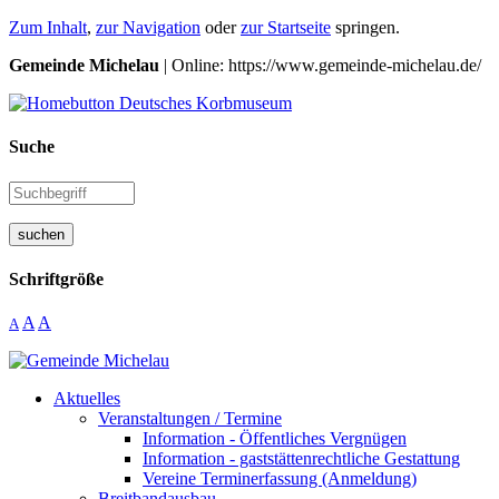
Zum Inhalt
,
zur Navigation
oder
zur Startseite
springen.
Gemeinde Michelau
| Online: https://www.gemeinde-michelau.de/
Suche
suchen
Schriftgröße
A
A
A
Aktuelles
Veranstaltungen / Termine
Information - Öffentliches Vergnügen
Information - gaststättenrechtliche Gestattung
Vereine Terminerfassung (Anmeldung)
Breitbandausbau