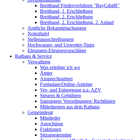
Breitband Förderverfahren "BayGibitR"
Breitband, 1. Erschließung
Breitband, 2. Erschließung
Breitband, 2. Erschließung, 2. Anlauf
Amtliche Bekanntmachungen
Notruftafel
Stellenausschreibungen
Hochwasser- und Unwetter-Tipps
Ehrungen-Ehrungsvorschläge
Rathaus & Service
Verwaltung
Was erledige ich wo
Ämter
Ansprechpartner
Formulare/Online-Anträge
Ver- und Entsorgung u.a. AZV
Steuern & Gebühren
Satzungen/ Verordnungen/ Richtlinien
Mitteilungen aus dem Rathaus
Gemeinderat
Mitglieder
Ausschüsse
Fraktionen
Sitzungstermine