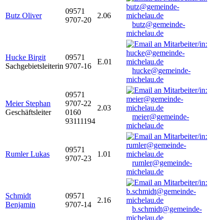
09571
Butz Oliver
2.06
9707-20
butz@gemeinde-
michelau.de
Hucke Birgit
09571
E.01
Sachgebietsleiterin
9707-16
hucke@gemeinde-
michelau.de
09571
Meier Stephan
9707-22
2.03
Geschäftsleiter
0160
meier@gemeinde-
93111194
michelau.de
09571
Rumler Lukas
1.01
9707-23
rumler@gemeinde-
michelau.de
Schmidt
09571
2.16
Benjamin
9707-14
b.schmidt@gemeinde-
michelau.de