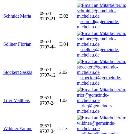
09571
Schmidt Maria
E.02
9707-21
schmidt@gemeinde-
michelau.de
09571
Söllner Florian
E.04
9707-44
soellner@gemeinde-
michelau.de
09571
Stöckert Saskia
2.02
9707-12
stoeckert@gemeinde-
michelau.de
09571
Trier Matthias
1.02
9707-24
trier@gemeinde-
michelau.de
09571
Wildner Yannic
2.13
9707-34
wildner@gemeinde-