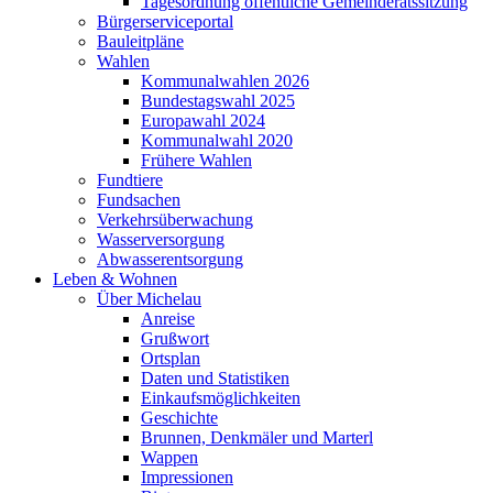
Tagesordnung öffentliche Gemeinderatssitzung
Bürgerserviceportal
Bauleitpläne
Wahlen
Kommunalwahlen 2026
Bundestagswahl 2025
Europawahl 2024
Kommunalwahl 2020
Frühere Wahlen
Fundtiere
Fundsachen
Verkehrsüberwachung
Wasserversorgung
Abwasserentsorgung
Leben & Wohnen
Über Michelau
Anreise
Grußwort
Ortsplan
Daten und Statistiken
Einkaufsmöglichkeiten
Geschichte
Brunnen, Denkmäler und Marterl
Wappen
Impressionen