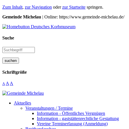
Zum Inhalt
,
zur Navigation
oder
zur Startseite
springen.
Gemeinde Michelau
| Online: https://www.gemeinde-michelau.de/
Suche
suchen
Schriftgröße
A
A
A
Aktuelles
Veranstaltungen / Termine
Information - Öffentliches Vergnügen
Information - gaststättenrechtliche Gestattung
Vereine Terminerfassung (Anmeldung)
Breitbandausbau