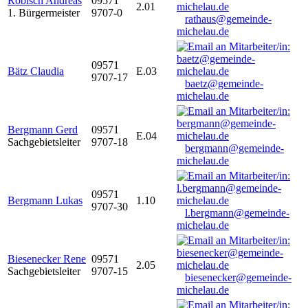
Robisch Andreas
09571
2.01
1. Bürgermeister
9707-0
rathaus@gemeinde-
michelau.de
09571
Bätz Claudia
E.03
9707-17
baetz@gemeinde-
michelau.de
Bergmann Gerd
09571
E.04
Sachgebietsleiter
9707-18
bergmann@gemeinde-
michelau.de
09571
Bergmann Lukas
1.10
9707-30
l.bergmann@gemeinde-
michelau.de
Biesenecker Rene
09571
2.05
Sachgebietsleiter
9707-15
biesenecker@gemeinde-
michelau.de