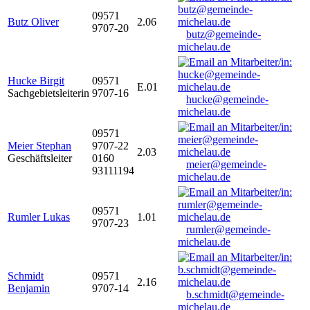
09571
Butz Oliver
2.06
9707-20
butz@gemeinde-
michelau.de
Hucke Birgit
09571
E.01
Sachgebietsleiterin
9707-16
hucke@gemeinde-
michelau.de
09571
Meier Stephan
9707-22
2.03
Geschäftsleiter
0160
meier@gemeinde-
93111194
michelau.de
09571
Rumler Lukas
1.01
9707-23
rumler@gemeinde-
michelau.de
Schmidt
09571
2.16
Benjamin
9707-14
b.schmidt@gemeinde-
michelau.de