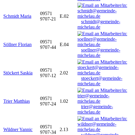
09571
Schmidt Maria
E.02
9707-21
schmidt@gemeinde-
michelau.de
09571
Söllner Florian
E.04
9707-44
soellner@gemeinde-
michelau.de
09571
Stöckert Saskia
2.02
9707-12
stoeckert@gemeinde-
michelau.de
09571
Trier Matthias
1.02
9707-24
trier@gemeinde-
michelau.de
09571
Wildner Yannic
2.13
9707-34
wildner@gemeinde-