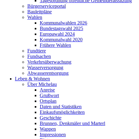
Tagesordnung öffentliche Gemeinderatssitzung
Bürgerserviceportal
Bauleitpläne
Wahlen
Kommunalwahlen 2026
Bundestagswahl 2025
Europawahl 2024
Kommunalwahl 2020
Frühere Wahlen
Fundtiere
Fundsachen
Verkehrsüberwachung
Wasserversorgung
Abwasserentsorgung
Leben & Wohnen
Über Michelau
Anreise
Grußwort
Ortsplan
Daten und Statistiken
Einkaufsmöglichkeiten
Geschichte
Brunnen, Denkmäler und Marterl
Wappen
Impressionen