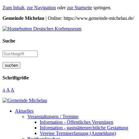
Zum Inhalt
,
zur Navigation
oder
zur Startseite
springen.
Gemeinde Michelau
| Online: https://www.gemeinde-michelau.de/
Suche
suchen
Schriftgröße
A
A
A
Aktuelles
Veranstaltungen / Termine
Information - Öffentliches Vergnügen
Information - gaststättenrechtliche Gestattung
Vereine Terminerfassung (Anmeldung)
Breitbandausbau