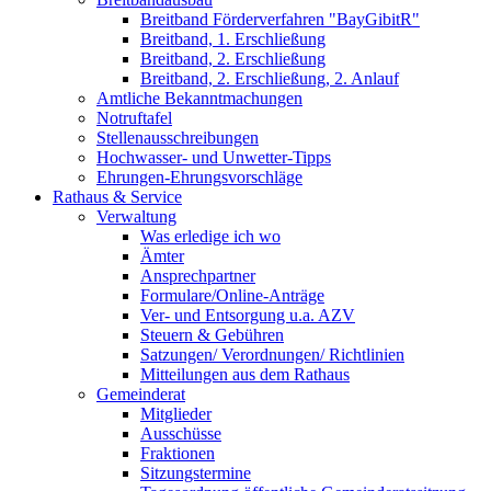
Breitband Förderverfahren "BayGibitR"
Breitband, 1. Erschließung
Breitband, 2. Erschließung
Breitband, 2. Erschließung, 2. Anlauf
Amtliche Bekanntmachungen
Notruftafel
Stellenausschreibungen
Hochwasser- und Unwetter-Tipps
Ehrungen-Ehrungsvorschläge
Rathaus & Service
Verwaltung
Was erledige ich wo
Ämter
Ansprechpartner
Formulare/Online-Anträge
Ver- und Entsorgung u.a. AZV
Steuern & Gebühren
Satzungen/ Verordnungen/ Richtlinien
Mitteilungen aus dem Rathaus
Gemeinderat
Mitglieder
Ausschüsse
Fraktionen
Sitzungstermine