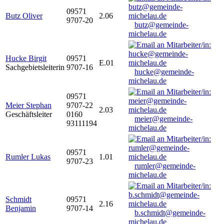
09571
Butz Oliver
2.06
9707-20
butz@gemeinde-
michelau.de
Hucke Birgit
09571
E.01
Sachgebietsleiterin
9707-16
hucke@gemeinde-
michelau.de
09571
Meier Stephan
9707-22
2.03
Geschäftsleiter
0160
meier@gemeinde-
93111194
michelau.de
09571
Rumler Lukas
1.01
9707-23
rumler@gemeinde-
michelau.de
Schmidt
09571
2.16
Benjamin
9707-14
b.schmidt@gemeinde-
michelau.de