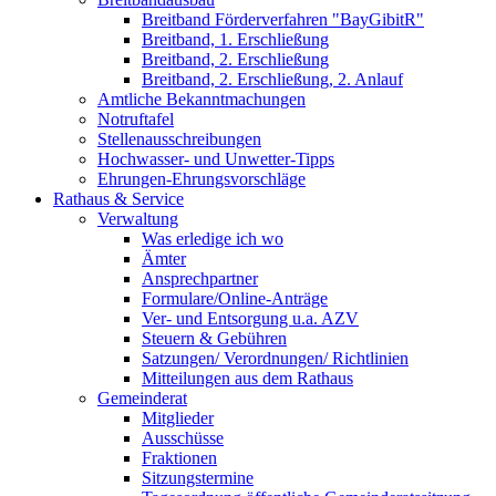
Breitband Förderverfahren "BayGibitR"
Breitband, 1. Erschließung
Breitband, 2. Erschließung
Breitband, 2. Erschließung, 2. Anlauf
Amtliche Bekanntmachungen
Notruftafel
Stellenausschreibungen
Hochwasser- und Unwetter-Tipps
Ehrungen-Ehrungsvorschläge
Rathaus & Service
Verwaltung
Was erledige ich wo
Ämter
Ansprechpartner
Formulare/Online-Anträge
Ver- und Entsorgung u.a. AZV
Steuern & Gebühren
Satzungen/ Verordnungen/ Richtlinien
Mitteilungen aus dem Rathaus
Gemeinderat
Mitglieder
Ausschüsse
Fraktionen
Sitzungstermine