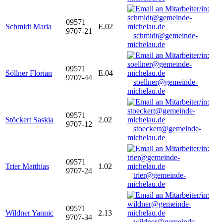
09571
Schmidt Maria
E.02
9707-21
schmidt@gemeinde-
michelau.de
09571
Söllner Florian
E.04
9707-44
soellner@gemeinde-
michelau.de
09571
Stöckert Saskia
2.02
9707-12
stoeckert@gemeinde-
michelau.de
09571
Trier Matthias
1.02
9707-24
trier@gemeinde-
michelau.de
09571
Wildner Yannic
2.13
9707-34
wildner@gemeinde-