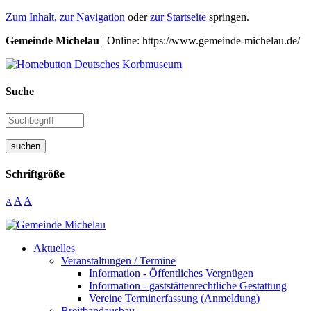
Zum Inhalt
,
zur Navigation
oder
zur Startseite
springen.
Gemeinde Michelau
| Online: https://www.gemeinde-michelau.de/
Suche
suchen
Schriftgröße
A
A
A
Aktuelles
Veranstaltungen / Termine
Information - Öffentliches Vergnügen
Information - gaststättenrechtliche Gestattung
Vereine Terminerfassung (Anmeldung)
Breitbandausbau