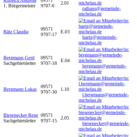
Robisch Andreas
09571
2.01
1. Bürgermeister
9707-0
rathaus@gemeinde-
michelau.de
09571
Bätz Claudia
E.03
9707-17
baetz@gemeinde-
michelau.de
Bergmann Gerd
09571
E.04
Sachgebietsleiter
9707-18
bergmann@gemeinde-
michelau.de
09571
Bergmann Lukas
1.10
9707-30
l.bergmann@gemeinde-
michelau.de
Biesenecker Rene
09571
2.05
Sachgebietsleiter
9707-15
biesenecker@gemeinde-
michelau.de