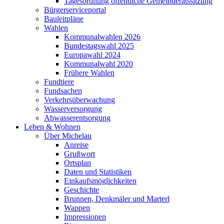
Tagesordnung öffentliche Gemeinderatssitzung
Bürgerserviceportal
Bauleitpläne
Wahlen
Kommunalwahlen 2026
Bundestagswahl 2025
Europawahl 2024
Kommunalwahl 2020
Frühere Wahlen
Fundtiere
Fundsachen
Verkehrsüberwachung
Wasserversorgung
Abwasserentsorgung
Leben & Wohnen
Über Michelau
Anreise
Grußwort
Ortsplan
Daten und Statistiken
Einkaufsmöglichkeiten
Geschichte
Brunnen, Denkmäler und Marterl
Wappen
Impressionen