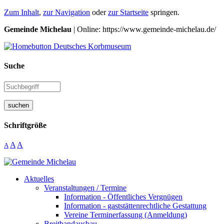
Zum Inhalt
,
zur Navigation
oder
zur Startseite
springen.
Gemeinde Michelau
| Online: https://www.gemeinde-michelau.de/
Suche
suchen
Schriftgröße
A
A
A
Aktuelles
Veranstaltungen / Termine
Information - Öffentliches Vergnügen
Information - gaststättenrechtliche Gestattung
Vereine Terminerfassung (Anmeldung)
Breitbandausbau