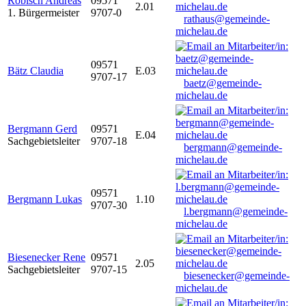
Robisch Andreas
09571
2.01
1. Bürgermeister
9707-0
rathaus@gemeinde-
michelau.de
09571
Bätz Claudia
E.03
9707-17
baetz@gemeinde-
michelau.de
Bergmann Gerd
09571
E.04
Sachgebietsleiter
9707-18
bergmann@gemeinde-
michelau.de
09571
Bergmann Lukas
1.10
9707-30
l.bergmann@gemeinde-
michelau.de
Biesenecker Rene
09571
2.05
Sachgebietsleiter
9707-15
biesenecker@gemeinde-
michelau.de