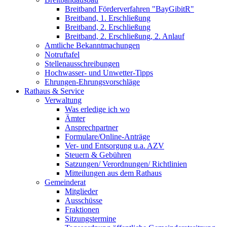
Breitband Förderverfahren "BayGibitR"
Breitband, 1. Erschließung
Breitband, 2. Erschließung
Breitband, 2. Erschließung, 2. Anlauf
Amtliche Bekanntmachungen
Notruftafel
Stellenausschreibungen
Hochwasser- und Unwetter-Tipps
Ehrungen-Ehrungsvorschläge
Rathaus & Service
Verwaltung
Was erledige ich wo
Ämter
Ansprechpartner
Formulare/Online-Anträge
Ver- und Entsorgung u.a. AZV
Steuern & Gebühren
Satzungen/ Verordnungen/ Richtlinien
Mitteilungen aus dem Rathaus
Gemeinderat
Mitglieder
Ausschüsse
Fraktionen
Sitzungstermine