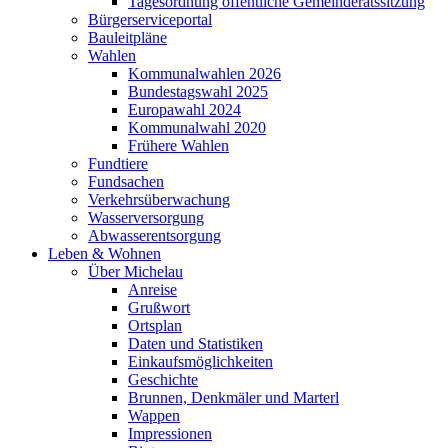
Tagesordnung öffentliche Gemeinderatssitzung
Bürgerserviceportal
Bauleitpläne
Wahlen
Kommunalwahlen 2026
Bundestagswahl 2025
Europawahl 2024
Kommunalwahl 2020
Frühere Wahlen
Fundtiere
Fundsachen
Verkehrsüberwachung
Wasserversorgung
Abwasserentsorgung
Leben & Wohnen
Über Michelau
Anreise
Grußwort
Ortsplan
Daten und Statistiken
Einkaufsmöglichkeiten
Geschichte
Brunnen, Denkmäler und Marterl
Wappen
Impressionen