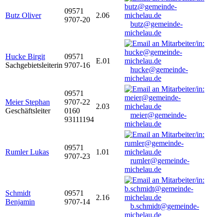
09571
Butz Oliver
2.06
9707-20
butz@gemeinde-
michelau.de
Hucke Birgit
09571
E.01
Sachgebietsleiterin
9707-16
hucke@gemeinde-
michelau.de
09571
Meier Stephan
9707-22
2.03
Geschäftsleiter
0160
meier@gemeinde-
93111194
michelau.de
09571
Rumler Lukas
1.01
9707-23
rumler@gemeinde-
michelau.de
Schmidt
09571
2.16
Benjamin
9707-14
b.schmidt@gemeinde-
michelau.de