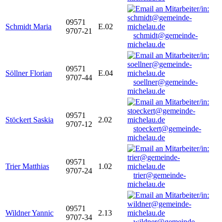
09571
Schmidt Maria
E.02
9707-21
schmidt@gemeinde-
michelau.de
09571
Söllner Florian
E.04
9707-44
soellner@gemeinde-
michelau.de
09571
Stöckert Saskia
2.02
9707-12
stoeckert@gemeinde-
michelau.de
09571
Trier Matthias
1.02
9707-24
trier@gemeinde-
michelau.de
09571
Wildner Yannic
2.13
9707-34
wildner@gemeinde-