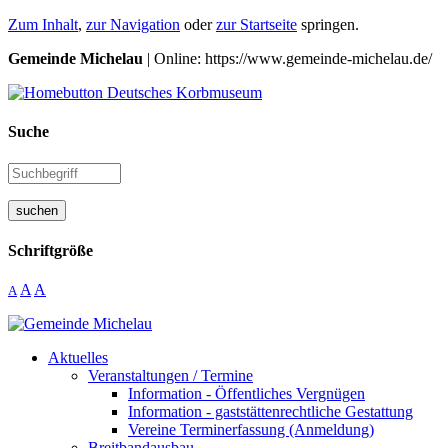
Zum Inhalt
,
zur Navigation
oder
zur Startseite
springen.
Gemeinde Michelau
| Online: https://www.gemeinde-michelau.de/
Suche
suchen
Schriftgröße
A
A
A
Aktuelles
Veranstaltungen / Termine
Information - Öffentliches Vergnügen
Information - gaststättenrechtliche Gestattung
Vereine Terminerfassung (Anmeldung)
Breitbandausbau