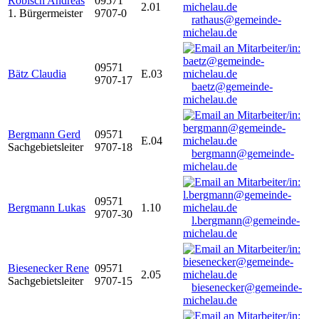
Robisch Andreas
09571
2.01
1. Bürgermeister
9707-0
rathaus@gemeinde-
michelau.de
09571
Bätz Claudia
E.03
9707-17
baetz@gemeinde-
michelau.de
Bergmann Gerd
09571
E.04
Sachgebietsleiter
9707-18
bergmann@gemeinde-
michelau.de
09571
Bergmann Lukas
1.10
9707-30
l.bergmann@gemeinde-
michelau.de
Biesenecker Rene
09571
2.05
Sachgebietsleiter
9707-15
biesenecker@gemeinde-
michelau.de