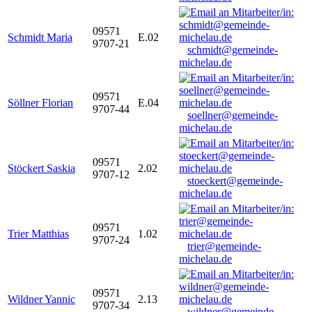
09571
Schmidt Maria
E.02
9707-21
schmidt@gemeinde-
michelau.de
09571
Söllner Florian
E.04
9707-44
soellner@gemeinde-
michelau.de
09571
Stöckert Saskia
2.02
9707-12
stoeckert@gemeinde-
michelau.de
09571
Trier Matthias
1.02
9707-24
trier@gemeinde-
michelau.de
09571
Wildner Yannic
2.13
9707-34
wildner@gemeinde-