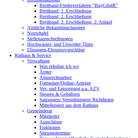
Breitband Förderverfahren "BayGibitR"
Breitband, 1. Erschließung
Breitband, 2. Erschließung
Breitband, 2. Erschließung, 2. Anlauf
Amtliche Bekanntmachungen
Notruftafel
Stellenausschreibungen
Hochwasser- und Unwetter-Tipps
Ehrungen-Ehrungsvorschläge
Rathaus & Service
Verwaltung
Was erledige ich wo
Ämter
Ansprechpartner
Formulare/Online-Anträge
Ver- und Entsorgung u.a. AZV
Steuern & Gebühren
Satzungen/ Verordnungen/ Richtlinien
Mitteilungen aus dem Rathaus
Gemeinderat
Mitglieder
Ausschüsse
Fraktionen
Sitzungstermine