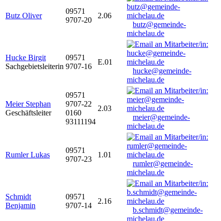
09571
Butz Oliver
2.06
9707-20
butz@gemeinde-
michelau.de
Hucke Birgit
09571
E.01
Sachgebietsleiterin
9707-16
hucke@gemeinde-
michelau.de
09571
Meier Stephan
9707-22
2.03
Geschäftsleiter
0160
meier@gemeinde-
93111194
michelau.de
09571
Rumler Lukas
1.01
9707-23
rumler@gemeinde-
michelau.de
Schmidt
09571
2.16
Benjamin
9707-14
b.schmidt@gemeinde-
michelau.de