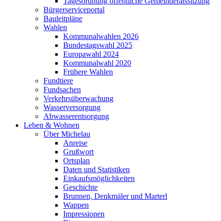
Tagesordnung öffentliche Gemeinderatssitzung
Bürgerserviceportal
Bauleitpläne
Wahlen
Kommunalwahlen 2026
Bundestagswahl 2025
Europawahl 2024
Kommunalwahl 2020
Frühere Wahlen
Fundtiere
Fundsachen
Verkehrsüberwachung
Wasserversorgung
Abwasserentsorgung
Leben & Wohnen
Über Michelau
Anreise
Grußwort
Ortsplan
Daten und Statistiken
Einkaufsmöglichkeiten
Geschichte
Brunnen, Denkmäler und Marterl
Wappen
Impressionen