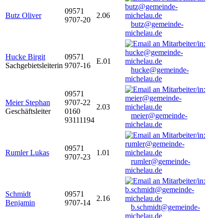
09571
Butz Oliver
2.06
9707-20
butz@gemeinde-
michelau.de
Hucke Birgit
09571
E.01
Sachgebietsleiterin
9707-16
hucke@gemeinde-
michelau.de
09571
Meier Stephan
9707-22
2.03
Geschäftsleiter
0160
meier@gemeinde-
93111194
michelau.de
09571
Rumler Lukas
1.01
9707-23
rumler@gemeinde-
michelau.de
Schmidt
09571
2.16
Benjamin
9707-14
b.schmidt@gemeinde-
michelau.de