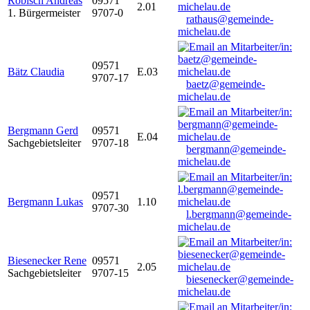
Robisch Andreas
09571
2.01
1. Bürgermeister
9707-0
rathaus@gemeinde-
michelau.de
09571
Bätz Claudia
E.03
9707-17
baetz@gemeinde-
michelau.de
Bergmann Gerd
09571
E.04
Sachgebietsleiter
9707-18
bergmann@gemeinde-
michelau.de
09571
Bergmann Lukas
1.10
9707-30
l.bergmann@gemeinde-
michelau.de
Biesenecker Rene
09571
2.05
Sachgebietsleiter
9707-15
biesenecker@gemeinde-
michelau.de