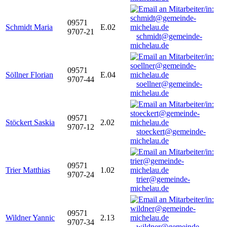
09571
Schmidt Maria
E.02
9707-21
schmidt@gemeinde-
michelau.de
09571
Söllner Florian
E.04
9707-44
soellner@gemeinde-
michelau.de
09571
Stöckert Saskia
2.02
9707-12
stoeckert@gemeinde-
michelau.de
09571
Trier Matthias
1.02
9707-24
trier@gemeinde-
michelau.de
09571
Wildner Yannic
2.13
9707-34
wildner@gemeinde-