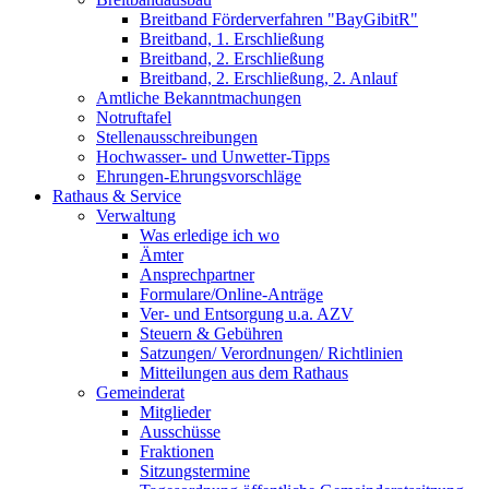
Breitband Förderverfahren "BayGibitR"
Breitband, 1. Erschließung
Breitband, 2. Erschließung
Breitband, 2. Erschließung, 2. Anlauf
Amtliche Bekanntmachungen
Notruftafel
Stellenausschreibungen
Hochwasser- und Unwetter-Tipps
Ehrungen-Ehrungsvorschläge
Rathaus & Service
Verwaltung
Was erledige ich wo
Ämter
Ansprechpartner
Formulare/Online-Anträge
Ver- und Entsorgung u.a. AZV
Steuern & Gebühren
Satzungen/ Verordnungen/ Richtlinien
Mitteilungen aus dem Rathaus
Gemeinderat
Mitglieder
Ausschüsse
Fraktionen
Sitzungstermine