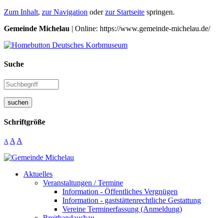
Zum Inhalt
,
zur Navigation
oder
zur Startseite
springen.
Gemeinde Michelau
| Online: https://www.gemeinde-michelau.de/
Suche
suchen
Schriftgröße
A
A
A
Aktuelles
Veranstaltungen / Termine
Information - Öffentliches Vergnügen
Information - gaststättenrechtliche Gestattung
Vereine Terminerfassung (Anmeldung)
Breitbandausbau