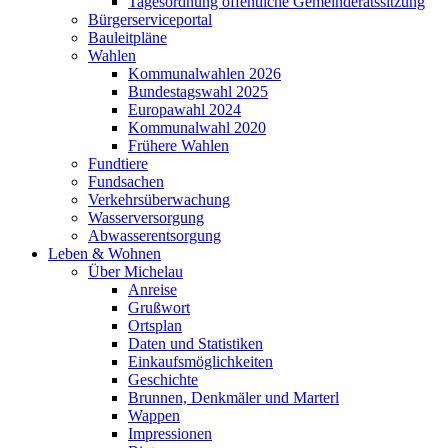
Tagesordnung öffentliche Gemeinderatssitzung
Bürgerserviceportal
Bauleitpläne
Wahlen
Kommunalwahlen 2026
Bundestagswahl 2025
Europawahl 2024
Kommunalwahl 2020
Frühere Wahlen
Fundtiere
Fundsachen
Verkehrsüberwachung
Wasserversorgung
Abwasserentsorgung
Leben & Wohnen
Über Michelau
Anreise
Grußwort
Ortsplan
Daten und Statistiken
Einkaufsmöglichkeiten
Geschichte
Brunnen, Denkmäler und Marterl
Wappen
Impressionen