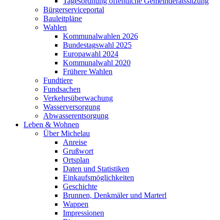
Tagesordnung öffentliche Gemeinderatssitzung
Bürgerserviceportal
Bauleitpläne
Wahlen
Kommunalwahlen 2026
Bundestagswahl 2025
Europawahl 2024
Kommunalwahl 2020
Frühere Wahlen
Fundtiere
Fundsachen
Verkehrsüberwachung
Wasserversorgung
Abwasserentsorgung
Leben & Wohnen
Über Michelau
Anreise
Grußwort
Ortsplan
Daten und Statistiken
Einkaufsmöglichkeiten
Geschichte
Brunnen, Denkmäler und Marterl
Wappen
Impressionen