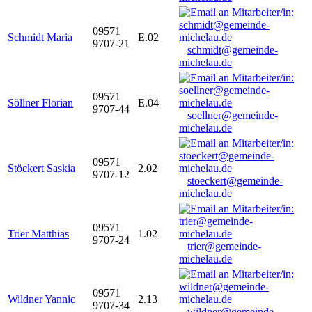
09571
Schmidt Maria
E.02
9707-21
schmidt@gemeinde-
michelau.de
09571
Söllner Florian
E.04
9707-44
soellner@gemeinde-
michelau.de
09571
Stöckert Saskia
2.02
9707-12
stoeckert@gemeinde-
michelau.de
09571
Trier Matthias
1.02
9707-24
trier@gemeinde-
michelau.de
09571
Wildner Yannic
2.13
9707-34
wildner@gemeinde-