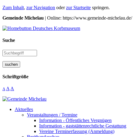
Zum Inhalt
,
zur Navigation
oder
zur Startseite
springen.
Gemeinde Michelau
| Online: https://www.gemeinde-michelau.de/
Suche
suchen
Schriftgröße
A
A
A
Aktuelles
Veranstaltungen / Termine
Information - Öffentliches Vergnügen
Information - gaststättenrechtliche Gestattung
Vereine Terminerfassung (Anmeldung)
Breitbandausbau