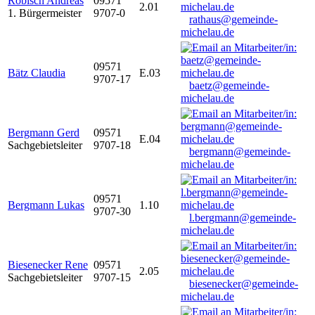
Robisch Andreas
09571
2.01
1. Bürgermeister
9707-0
rathaus@gemeinde-
michelau.de
09571
Bätz Claudia
E.03
9707-17
baetz@gemeinde-
michelau.de
Bergmann Gerd
09571
E.04
Sachgebietsleiter
9707-18
bergmann@gemeinde-
michelau.de
09571
Bergmann Lukas
1.10
9707-30
l.bergmann@gemeinde-
michelau.de
Biesenecker Rene
09571
2.05
Sachgebietsleiter
9707-15
biesenecker@gemeinde-
michelau.de