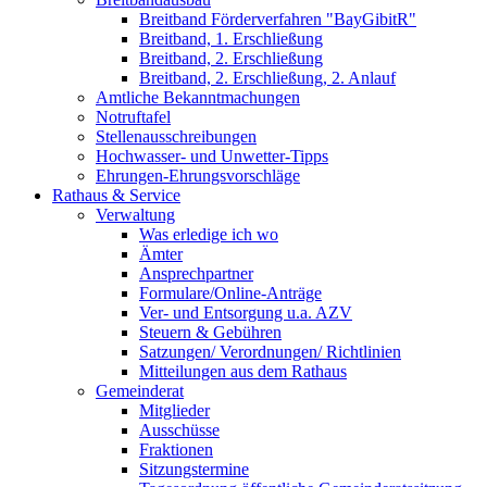
Breitband Förderverfahren "BayGibitR"
Breitband, 1. Erschließung
Breitband, 2. Erschließung
Breitband, 2. Erschließung, 2. Anlauf
Amtliche Bekanntmachungen
Notruftafel
Stellenausschreibungen
Hochwasser- und Unwetter-Tipps
Ehrungen-Ehrungsvorschläge
Rathaus & Service
Verwaltung
Was erledige ich wo
Ämter
Ansprechpartner
Formulare/Online-Anträge
Ver- und Entsorgung u.a. AZV
Steuern & Gebühren
Satzungen/ Verordnungen/ Richtlinien
Mitteilungen aus dem Rathaus
Gemeinderat
Mitglieder
Ausschüsse
Fraktionen
Sitzungstermine