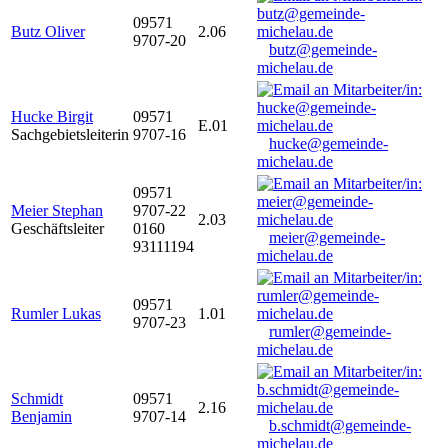
09571
Butz Oliver
2.06
9707-20
butz@gemeinde-
michelau.de
Hucke Birgit
09571
E.01
Sachgebietsleiterin
9707-16
hucke@gemeinde-
michelau.de
09571
Meier Stephan
9707-22
2.03
Geschäftsleiter
0160
meier@gemeinde-
93111194
michelau.de
09571
Rumler Lukas
1.01
9707-23
rumler@gemeinde-
michelau.de
Schmidt
09571
2.16
Benjamin
9707-14
b.schmidt@gemeinde-
michelau.de