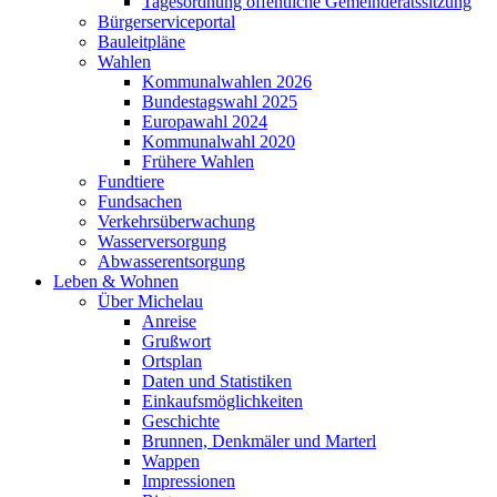
Tagesordnung öffentliche Gemeinderatssitzung
Bürgerserviceportal
Bauleitpläne
Wahlen
Kommunalwahlen 2026
Bundestagswahl 2025
Europawahl 2024
Kommunalwahl 2020
Frühere Wahlen
Fundtiere
Fundsachen
Verkehrsüberwachung
Wasserversorgung
Abwasserentsorgung
Leben & Wohnen
Über Michelau
Anreise
Grußwort
Ortsplan
Daten und Statistiken
Einkaufsmöglichkeiten
Geschichte
Brunnen, Denkmäler und Marterl
Wappen
Impressionen