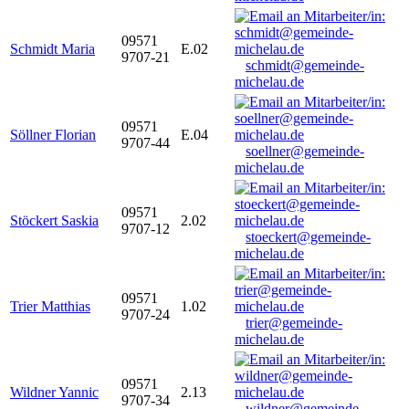
09571
Schmidt Maria
E.02
9707-21
schmidt@gemeinde-
michelau.de
09571
Söllner Florian
E.04
9707-44
soellner@gemeinde-
michelau.de
09571
Stöckert Saskia
2.02
9707-12
stoeckert@gemeinde-
michelau.de
09571
Trier Matthias
1.02
9707-24
trier@gemeinde-
michelau.de
09571
Wildner Yannic
2.13
9707-34
wildner@gemeinde-