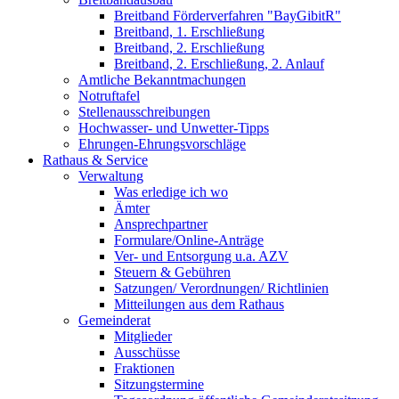
Breitband Förderverfahren "BayGibitR"
Breitband, 1. Erschließung
Breitband, 2. Erschließung
Breitband, 2. Erschließung, 2. Anlauf
Amtliche Bekanntmachungen
Notruftafel
Stellenausschreibungen
Hochwasser- und Unwetter-Tipps
Ehrungen-Ehrungsvorschläge
Rathaus & Service
Verwaltung
Was erledige ich wo
Ämter
Ansprechpartner
Formulare/Online-Anträge
Ver- und Entsorgung u.a. AZV
Steuern & Gebühren
Satzungen/ Verordnungen/ Richtlinien
Mitteilungen aus dem Rathaus
Gemeinderat
Mitglieder
Ausschüsse
Fraktionen
Sitzungstermine