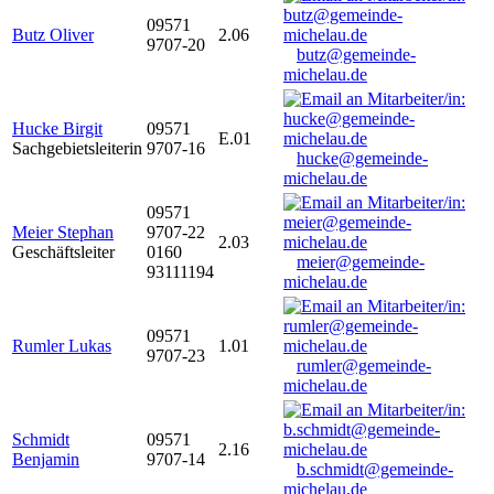
09571
Butz Oliver
2.06
9707-20
butz@gemeinde-
michelau.de
Hucke Birgit
09571
E.01
Sachgebietsleiterin
9707-16
hucke@gemeinde-
michelau.de
09571
Meier Stephan
9707-22
2.03
Geschäftsleiter
0160
meier@gemeinde-
93111194
michelau.de
09571
Rumler Lukas
1.01
9707-23
rumler@gemeinde-
michelau.de
Schmidt
09571
2.16
Benjamin
9707-14
b.schmidt@gemeinde-
michelau.de