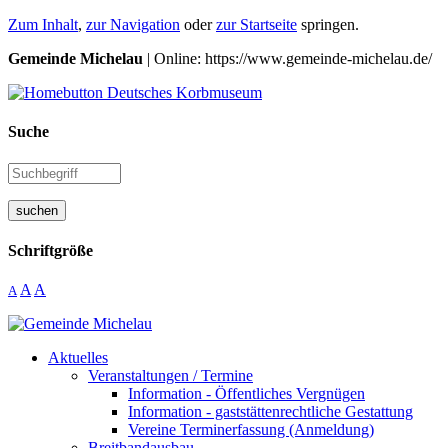
Zum Inhalt
,
zur Navigation
oder
zur Startseite
springen.
Gemeinde Michelau
| Online: https://www.gemeinde-michelau.de/
Suche
suchen
Schriftgröße
A
A
A
Aktuelles
Veranstaltungen / Termine
Information - Öffentliches Vergnügen
Information - gaststättenrechtliche Gestattung
Vereine Terminerfassung (Anmeldung)
Breitbandausbau