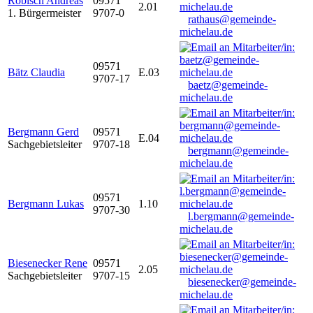
Robisch Andreas
09571
2.01
1. Bürgermeister
9707-0
rathaus@gemeinde-
michelau.de
09571
Bätz Claudia
E.03
9707-17
baetz@gemeinde-
michelau.de
Bergmann Gerd
09571
E.04
Sachgebietsleiter
9707-18
bergmann@gemeinde-
michelau.de
09571
Bergmann Lukas
1.10
9707-30
l.bergmann@gemeinde-
michelau.de
Biesenecker Rene
09571
2.05
Sachgebietsleiter
9707-15
biesenecker@gemeinde-
michelau.de