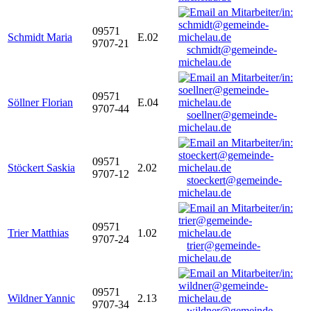
09571
Schmidt Maria
E.02
9707-21
schmidt@gemeinde-
michelau.de
09571
Söllner Florian
E.04
9707-44
soellner@gemeinde-
michelau.de
09571
Stöckert Saskia
2.02
9707-12
stoeckert@gemeinde-
michelau.de
09571
Trier Matthias
1.02
9707-24
trier@gemeinde-
michelau.de
09571
Wildner Yannic
2.13
9707-34
wildner@gemeinde-