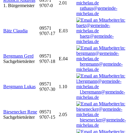
Robisch Andreas
09571
2.01
1. Bürgermeister
9707-0
rathaus@gemeinde-
michelau.de
09571
Bätz Claudia
E.03
9707-17
baetz@gemeinde-
michelau.de
Bergmann Gerd
09571
E.04
Sachgebietsleiter
9707-18
bergmann@gemeinde-
michelau.de
09571
Bergmann Lukas
1.10
9707-30
l.bergmann@gemeinde-
michelau.de
Biesenecker Rene
09571
2.05
Sachgebietsleiter
9707-15
biesenecker@gemeinde-
michelau.de