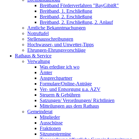
Breitband Förderverfahren "BayGibitR"
Breitband, 1. Erschließung
Breitband, 2. Erschließung
Breitband, 2. Erschließung, 2. Anlauf
Amtliche Bekanntmachungen
Notruftafel
Stellenausschreibungen
Hochwasser- und Unwetter-Tipps
Ehrungen-Ehrungsvorschläge
Rathaus & Service
Verwaltung
Was erledige ich wo
Ämter
Ansprechpartner
Formulare/Online-Anträge
Ver- und Entsorgung u.a. AZV
Steuern & Gebühren
Satzungen/ Verordnungen/ Richtlinien
Mitteilungen aus dem Rathaus
Gemeinderat
Mitglieder
Ausschüsse
Fraktionen
Sitzungstermine