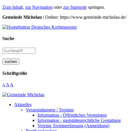
Zum Inhalt
,
zur Navigation
oder
zur Startseite
springen.
Gemeinde Michelau
| Online: https://www.gemeinde-michelau.de/
Suche
suchen
Schriftgröße
A
A
A
Aktuelles
Veranstaltungen / Termine
Information - Öffentliches Vergnügen
Information - gaststättenrechtliche Gestattung
Vereine Terminerfassung (Anmeldung)
Breitbandausbau