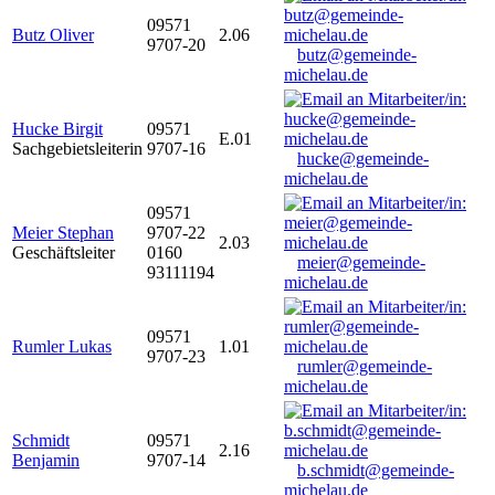
09571
Butz Oliver
2.06
9707-20
butz@gemeinde-
michelau.de
Hucke Birgit
09571
E.01
Sachgebietsleiterin
9707-16
hucke@gemeinde-
michelau.de
09571
Meier Stephan
9707-22
2.03
Geschäftsleiter
0160
meier@gemeinde-
93111194
michelau.de
09571
Rumler Lukas
1.01
9707-23
rumler@gemeinde-
michelau.de
Schmidt
09571
2.16
Benjamin
9707-14
b.schmidt@gemeinde-
michelau.de