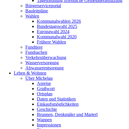
Tagesordnung öffentliche Gemeinderatssitzung
Bürgerserviceportal
Bauleitpläne
Wahlen
Kommunalwahlen 2026
Bundestagswahl 2025
Europawahl 2024
Kommunalwahl 2020
Frühere Wahlen
Fundtiere
Fundsachen
Verkehrsüberwachung
Wasserversorgung
Abwasserentsorgung
Leben & Wohnen
Über Michelau
Anreise
Grußwort
Ortsplan
Daten und Statistiken
Einkaufsmöglichkeiten
Geschichte
Brunnen, Denkmäler und Marterl
Wappen
Impressionen