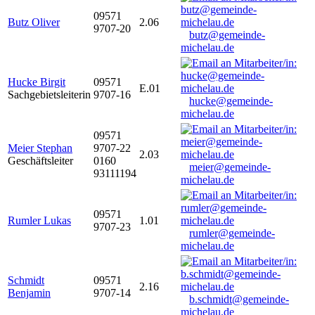
09571
Butz Oliver
2.06
9707-20
butz@gemeinde-
michelau.de
Hucke Birgit
09571
E.01
Sachgebietsleiterin
9707-16
hucke@gemeinde-
michelau.de
09571
Meier Stephan
9707-22
2.03
Geschäftsleiter
0160
meier@gemeinde-
93111194
michelau.de
09571
Rumler Lukas
1.01
9707-23
rumler@gemeinde-
michelau.de
Schmidt
09571
2.16
Benjamin
9707-14
b.schmidt@gemeinde-
michelau.de