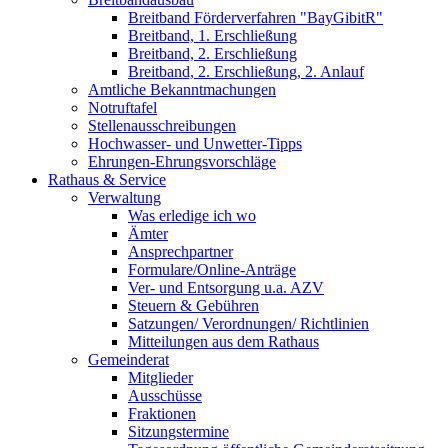
Breitband Förderverfahren "BayGibitR"
Breitband, 1. Erschließung
Breitband, 2. Erschließung
Breitband, 2. Erschließung, 2. Anlauf
Amtliche Bekanntmachungen
Notruftafel
Stellenausschreibungen
Hochwasser- und Unwetter-Tipps
Ehrungen-Ehrungsvorschläge
Rathaus & Service
Verwaltung
Was erledige ich wo
Ämter
Ansprechpartner
Formulare/Online-Anträge
Ver- und Entsorgung u.a. AZV
Steuern & Gebühren
Satzungen/ Verordnungen/ Richtlinien
Mitteilungen aus dem Rathaus
Gemeinderat
Mitglieder
Ausschüsse
Fraktionen
Sitzungstermine