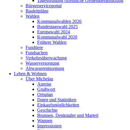
Tagesordnung öffentliche Gemeinderatssitzung
Bürgerserviceportal
Bauleitpläne
Wahlen
Kommunalwahlen 2026
Bundestagswahl 2025
Europawahl 2024
Kommunalwahl 2020
Frühere Wahlen
Fundtiere
Fundsachen
Verkehrsüberwachung
Wasserversorgung
Abwasserentsorgung
Leben & Wohnen
Über Michelau
Anreise
Grußwort
Ortsplan
Daten und Statistiken
Einkaufsmöglichkeiten
Geschichte
Brunnen, Denkmäler und Marterl
Wappen
Impressionen