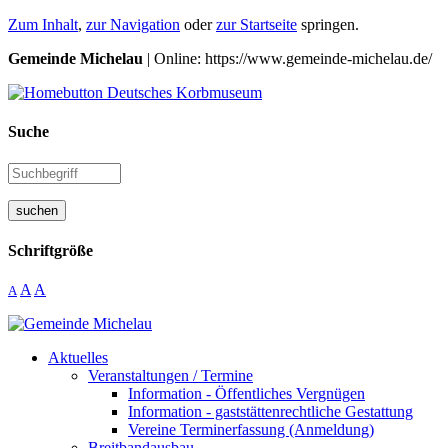
Zum Inhalt
,
zur Navigation
oder
zur Startseite
springen.
Gemeinde Michelau
| Online: https://www.gemeinde-michelau.de/
Suche
suchen
Schriftgröße
A
A
A
Aktuelles
Veranstaltungen / Termine
Information - Öffentliches Vergnügen
Information - gaststättenrechtliche Gestattung
Vereine Terminerfassung (Anmeldung)
Breitbandausbau