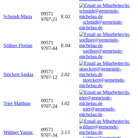
09571
Schmidt Maria
E.02
9707-21
schmidt@gemeinde-
michelau.de
09571
Söllner Florian
E.04
9707-44
soellner@gemeinde-
michelau.de
09571
Stöckert Saskia
2.02
9707-12
stoeckert@gemeinde-
michelau.de
09571
Trier Matthias
1.02
9707-24
trier@gemeinde-
michelau.de
09571
Wildner Yannic
2.13
9707-34
wildner@gemeinde-