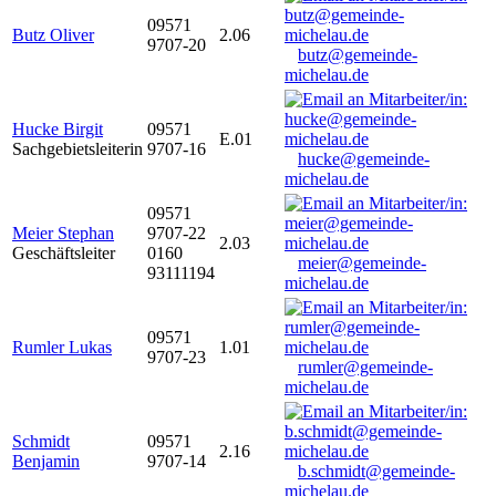
09571
Butz Oliver
2.06
9707-20
butz@gemeinde-
michelau.de
Hucke Birgit
09571
E.01
Sachgebietsleiterin
9707-16
hucke@gemeinde-
michelau.de
09571
Meier Stephan
9707-22
2.03
Geschäftsleiter
0160
meier@gemeinde-
93111194
michelau.de
09571
Rumler Lukas
1.01
9707-23
rumler@gemeinde-
michelau.de
Schmidt
09571
2.16
Benjamin
9707-14
b.schmidt@gemeinde-
michelau.de