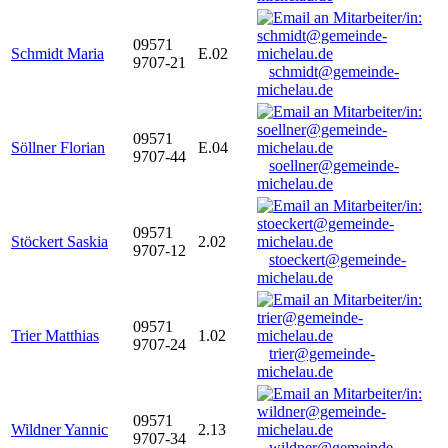
09571
Schmidt Maria
E.02
9707-21
schmidt@gemeinde-
michelau.de
09571
Söllner Florian
E.04
9707-44
soellner@gemeinde-
michelau.de
09571
Stöckert Saskia
2.02
9707-12
stoeckert@gemeinde-
michelau.de
09571
Trier Matthias
1.02
9707-24
trier@gemeinde-
michelau.de
09571
Wildner Yannic
2.13
9707-34
wildner@gemeinde-