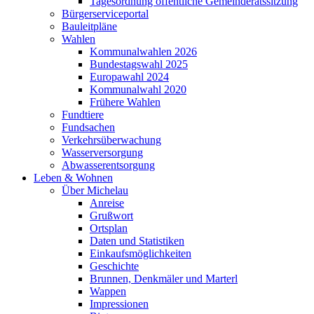
Tagesordnung öffentliche Gemeinderatssitzung
Bürgerserviceportal
Bauleitpläne
Wahlen
Kommunalwahlen 2026
Bundestagswahl 2025
Europawahl 2024
Kommunalwahl 2020
Frühere Wahlen
Fundtiere
Fundsachen
Verkehrsüberwachung
Wasserversorgung
Abwasserentsorgung
Leben & Wohnen
Über Michelau
Anreise
Grußwort
Ortsplan
Daten und Statistiken
Einkaufsmöglichkeiten
Geschichte
Brunnen, Denkmäler und Marterl
Wappen
Impressionen