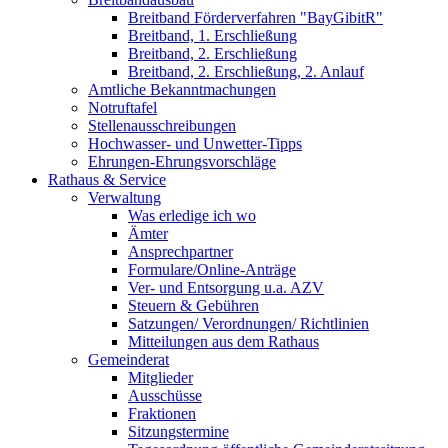
Breitband Förderverfahren "BayGibitR"
Breitband, 1. Erschließung
Breitband, 2. Erschließung
Breitband, 2. Erschließung, 2. Anlauf
Amtliche Bekanntmachungen
Notruftafel
Stellenausschreibungen
Hochwasser- und Unwetter-Tipps
Ehrungen-Ehrungsvorschläge
Rathaus & Service
Verwaltung
Was erledige ich wo
Ämter
Ansprechpartner
Formulare/Online-Anträge
Ver- und Entsorgung u.a. AZV
Steuern & Gebühren
Satzungen/ Verordnungen/ Richtlinien
Mitteilungen aus dem Rathaus
Gemeinderat
Mitglieder
Ausschüsse
Fraktionen
Sitzungstermine