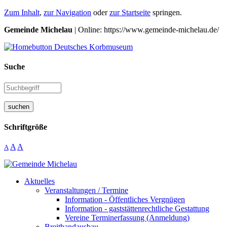
Zum Inhalt
,
zur Navigation
oder
zur Startseite
springen.
Gemeinde Michelau
| Online: https://www.gemeinde-michelau.de/
Suche
suchen
Schriftgröße
A
A
A
Aktuelles
Veranstaltungen / Termine
Information - Öffentliches Vergnügen
Information - gaststättenrechtliche Gestattung
Vereine Terminerfassung (Anmeldung)
Breitbandausbau