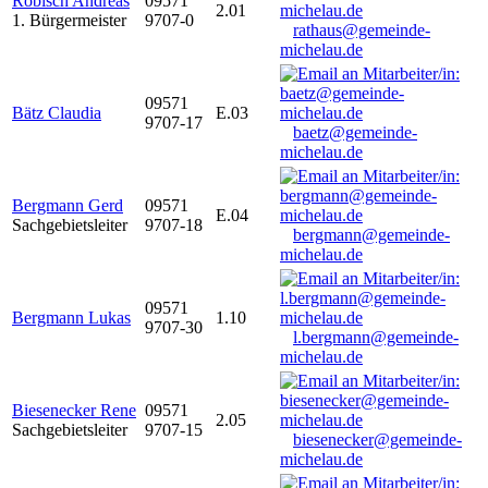
Robisch Andreas
09571
2.01
1. Bürgermeister
9707-0
rathaus@gemeinde-
michelau.de
09571
Bätz Claudia
E.03
9707-17
baetz@gemeinde-
michelau.de
Bergmann Gerd
09571
E.04
Sachgebietsleiter
9707-18
bergmann@gemeinde-
michelau.de
09571
Bergmann Lukas
1.10
9707-30
l.bergmann@gemeinde-
michelau.de
Biesenecker Rene
09571
2.05
Sachgebietsleiter
9707-15
biesenecker@gemeinde-
michelau.de