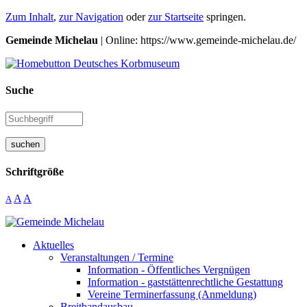
Zum Inhalt
,
zur Navigation
oder
zur Startseite
springen.
Gemeinde Michelau
| Online: https://www.gemeinde-michelau.de/
Suche
suchen
Schriftgröße
A
A
A
Aktuelles
Veranstaltungen / Termine
Information - Öffentliches Vergnügen
Information - gaststättenrechtliche Gestattung
Vereine Terminerfassung (Anmeldung)
Breitbandausbau