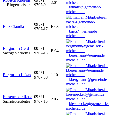
Robisch Andreas
09571
2.01
1. Bürgermeister
9707-0
rathaus@gemeinde-
michelau.de
09571
Bätz Claudia
E.03
9707-17
baetz@gemeinde-
michelau.de
Bergmann Gerd
09571
E.04
Sachgebietsleiter
9707-18
bergmann@gemeinde-
michelau.de
09571
Bergmann Lukas
1.10
9707-30
l.bergmann@gemeinde-
michelau.de
Biesenecker Rene
09571
2.05
Sachgebietsleiter
9707-15
biesenecker@gemeinde-
michelau.de