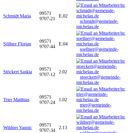
09571
Schmidt Maria
E.02
9707-21
schmidt@gemeinde-
michelau.de
09571
Söllner Florian
E.04
9707-44
soellner@gemeinde-
michelau.de
09571
Stöckert Saskia
2.02
9707-12
stoeckert@gemeinde-
michelau.de
09571
Trier Matthias
1.02
9707-24
trier@gemeinde-
michelau.de
09571
Wildner Yannic
2.13
9707-34
wildner@gemeinde-