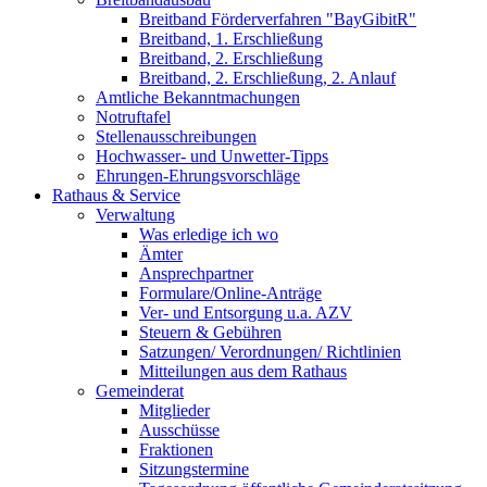
Breitband Förderverfahren "BayGibitR"
Breitband, 1. Erschließung
Breitband, 2. Erschließung
Breitband, 2. Erschließung, 2. Anlauf
Amtliche Bekanntmachungen
Notruftafel
Stellenausschreibungen
Hochwasser- und Unwetter-Tipps
Ehrungen-Ehrungsvorschläge
Rathaus & Service
Verwaltung
Was erledige ich wo
Ämter
Ansprechpartner
Formulare/Online-Anträge
Ver- und Entsorgung u.a. AZV
Steuern & Gebühren
Satzungen/ Verordnungen/ Richtlinien
Mitteilungen aus dem Rathaus
Gemeinderat
Mitglieder
Ausschüsse
Fraktionen
Sitzungstermine