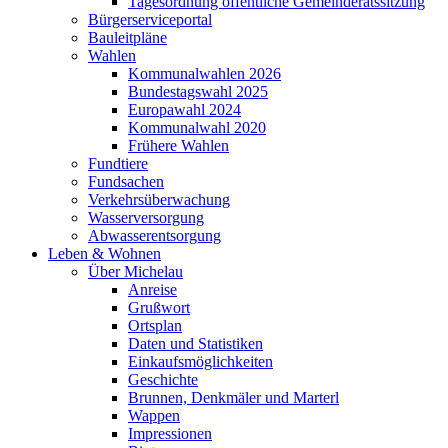
Tagesordnung öffentliche Gemeinderatssitzung
Bürgerserviceportal
Bauleitpläne
Wahlen
Kommunalwahlen 2026
Bundestagswahl 2025
Europawahl 2024
Kommunalwahl 2020
Frühere Wahlen
Fundtiere
Fundsachen
Verkehrsüberwachung
Wasserversorgung
Abwasserentsorgung
Leben & Wohnen
Über Michelau
Anreise
Grußwort
Ortsplan
Daten und Statistiken
Einkaufsmöglichkeiten
Geschichte
Brunnen, Denkmäler und Marterl
Wappen
Impressionen