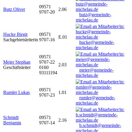
09571
Butz Oliver
2.06
9707-20
butz@gemeinde-
michelau.de
Hucke Birgit
09571
E.01
Sachgebietsleiterin
9707-16
hucke@gemeinde-
michelau.de
09571
Meier Stephan
9707-22
2.03
Geschäftsleiter
0160
meier@gemeinde-
93111194
michelau.de
09571
Rumler Lukas
1.01
9707-23
rumler@gemeinde-
michelau.de
Schmidt
09571
2.16
Benjamin
9707-14
b.schmidt@gemeinde-
michelau.de