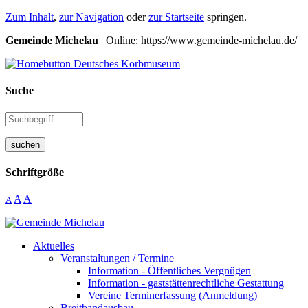
Zum Inhalt
,
zur Navigation
oder
zur Startseite
springen.
Gemeinde Michelau
| Online: https://www.gemeinde-michelau.de/
Suche
suchen
Schriftgröße
A
A
A
Aktuelles
Veranstaltungen / Termine
Information - Öffentliches Vergnügen
Information - gaststättenrechtliche Gestattung
Vereine Terminerfassung (Anmeldung)
Breitbandausbau