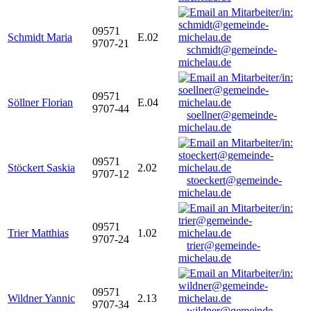
09571
Schmidt Maria
E.02
9707-21
schmidt@gemeinde-
michelau.de
09571
Söllner Florian
E.04
9707-44
soellner@gemeinde-
michelau.de
09571
Stöckert Saskia
2.02
9707-12
stoeckert@gemeinde-
michelau.de
09571
Trier Matthias
1.02
9707-24
trier@gemeinde-
michelau.de
09571
Wildner Yannic
2.13
9707-34
wildner@gemeinde-