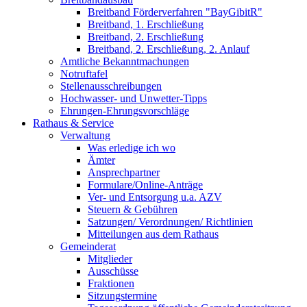
Breitband Förderverfahren "BayGibitR"
Breitband, 1. Erschließung
Breitband, 2. Erschließung
Breitband, 2. Erschließung, 2. Anlauf
Amtliche Bekanntmachungen
Notruftafel
Stellenausschreibungen
Hochwasser- und Unwetter-Tipps
Ehrungen-Ehrungsvorschläge
Rathaus & Service
Verwaltung
Was erledige ich wo
Ämter
Ansprechpartner
Formulare/Online-Anträge
Ver- und Entsorgung u.a. AZV
Steuern & Gebühren
Satzungen/ Verordnungen/ Richtlinien
Mitteilungen aus dem Rathaus
Gemeinderat
Mitglieder
Ausschüsse
Fraktionen
Sitzungstermine