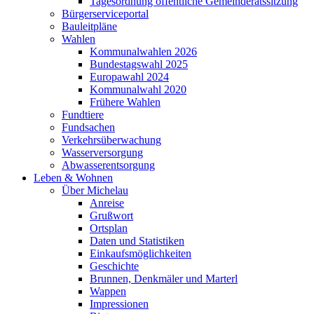
Tagesordnung öffentliche Gemeinderatssitzung
Bürgerserviceportal
Bauleitpläne
Wahlen
Kommunalwahlen 2026
Bundestagswahl 2025
Europawahl 2024
Kommunalwahl 2020
Frühere Wahlen
Fundtiere
Fundsachen
Verkehrsüberwachung
Wasserversorgung
Abwasserentsorgung
Leben & Wohnen
Über Michelau
Anreise
Grußwort
Ortsplan
Daten und Statistiken
Einkaufsmöglichkeiten
Geschichte
Brunnen, Denkmäler und Marterl
Wappen
Impressionen