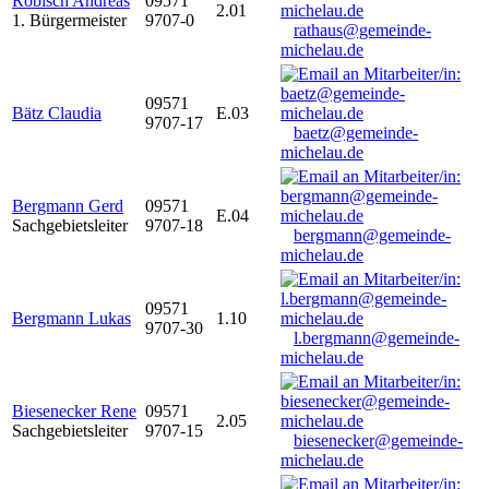
Robisch Andreas
09571
2.01
1. Bürgermeister
9707-0
rathaus@gemeinde-
michelau.de
09571
Bätz Claudia
E.03
9707-17
baetz@gemeinde-
michelau.de
Bergmann Gerd
09571
E.04
Sachgebietsleiter
9707-18
bergmann@gemeinde-
michelau.de
09571
Bergmann Lukas
1.10
9707-30
l.bergmann@gemeinde-
michelau.de
Biesenecker Rene
09571
2.05
Sachgebietsleiter
9707-15
biesenecker@gemeinde-
michelau.de