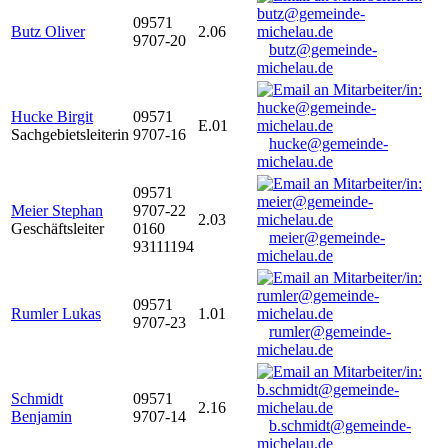
09571
Butz Oliver
2.06
9707-20
butz@gemeinde-
michelau.de
Hucke Birgit
09571
E.01
Sachgebietsleiterin
9707-16
hucke@gemeinde-
michelau.de
09571
Meier Stephan
9707-22
2.03
Geschäftsleiter
0160
meier@gemeinde-
93111194
michelau.de
09571
Rumler Lukas
1.01
9707-23
rumler@gemeinde-
michelau.de
Schmidt
09571
2.16
Benjamin
9707-14
b.schmidt@gemeinde-
michelau.de