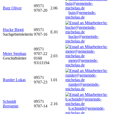
09571
Butz Oliver
2.06
9707-20
butz@gemeinde-
michelau.de
Hucke Birgit
09571
E.01
Sachgebietsleiterin
9707-16
hucke@gemeinde-
michelau.de
09571
Meier Stephan
9707-22
2.03
Geschäftsleiter
0160
meier@gemeinde-
93111194
michelau.de
09571
Rumler Lukas
1.01
9707-23
rumler@gemeinde-
michelau.de
Schmidt
09571
2.16
Benjamin
9707-14
b.schmidt@gemeinde-
michelau.de