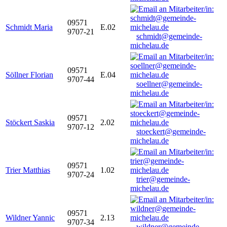
09571
Schmidt Maria
E.02
9707-21
schmidt@gemeinde-
michelau.de
09571
Söllner Florian
E.04
9707-44
soellner@gemeinde-
michelau.de
09571
Stöckert Saskia
2.02
9707-12
stoeckert@gemeinde-
michelau.de
09571
Trier Matthias
1.02
9707-24
trier@gemeinde-
michelau.de
09571
Wildner Yannic
2.13
9707-34
wildner@gemeinde-