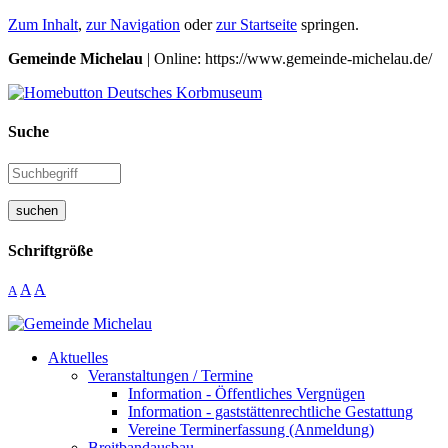
Zum Inhalt
,
zur Navigation
oder
zur Startseite
springen.
Gemeinde Michelau
| Online: https://www.gemeinde-michelau.de/
Suche
suchen
Schriftgröße
A
A
A
Aktuelles
Veranstaltungen / Termine
Information - Öffentliches Vergnügen
Information - gaststättenrechtliche Gestattung
Vereine Terminerfassung (Anmeldung)
Breitbandausbau