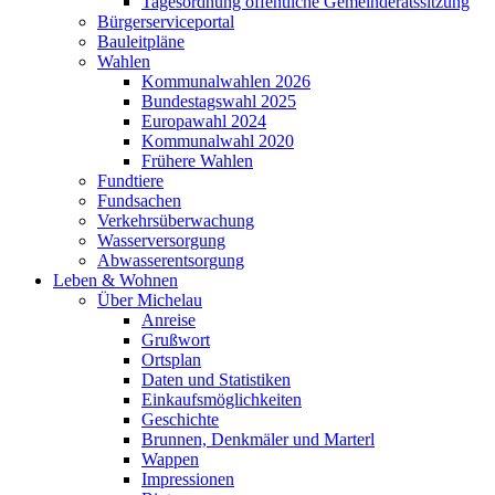
Tagesordnung öffentliche Gemeinderatssitzung
Bürgerserviceportal
Bauleitpläne
Wahlen
Kommunalwahlen 2026
Bundestagswahl 2025
Europawahl 2024
Kommunalwahl 2020
Frühere Wahlen
Fundtiere
Fundsachen
Verkehrsüberwachung
Wasserversorgung
Abwasserentsorgung
Leben & Wohnen
Über Michelau
Anreise
Grußwort
Ortsplan
Daten und Statistiken
Einkaufsmöglichkeiten
Geschichte
Brunnen, Denkmäler und Marterl
Wappen
Impressionen