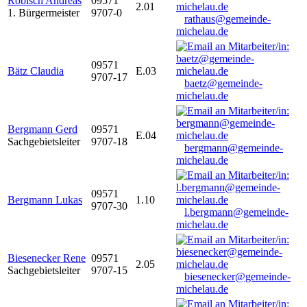
Robisch Andreas
09571
2.01
1. Bürgermeister
9707-0
rathaus@gemeinde-
michelau.de
09571
Bätz Claudia
E.03
9707-17
baetz@gemeinde-
michelau.de
Bergmann Gerd
09571
E.04
Sachgebietsleiter
9707-18
bergmann@gemeinde-
michelau.de
09571
Bergmann Lukas
1.10
9707-30
l.bergmann@gemeinde-
michelau.de
Biesenecker Rene
09571
2.05
Sachgebietsleiter
9707-15
biesenecker@gemeinde-
michelau.de