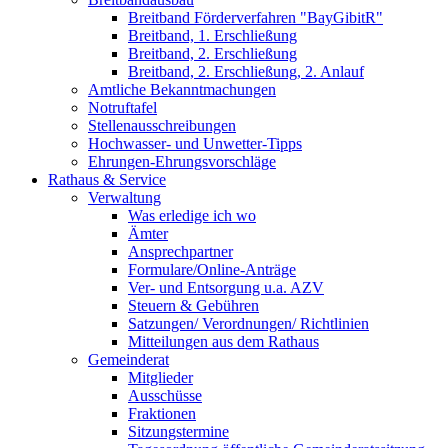
Breitband Förderverfahren "BayGibitR"
Breitband, 1. Erschließung
Breitband, 2. Erschließung
Breitband, 2. Erschließung, 2. Anlauf
Amtliche Bekanntmachungen
Notruftafel
Stellenausschreibungen
Hochwasser- und Unwetter-Tipps
Ehrungen-Ehrungsvorschläge
Rathaus & Service
Verwaltung
Was erledige ich wo
Ämter
Ansprechpartner
Formulare/Online-Anträge
Ver- und Entsorgung u.a. AZV
Steuern & Gebühren
Satzungen/ Verordnungen/ Richtlinien
Mitteilungen aus dem Rathaus
Gemeinderat
Mitglieder
Ausschüsse
Fraktionen
Sitzungstermine