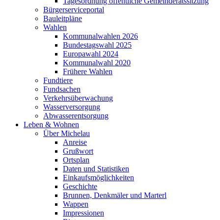
Tagesordnung öffentliche Gemeinderatssitzung
Bürgerserviceportal
Bauleitpläne
Wahlen
Kommunalwahlen 2026
Bundestagswahl 2025
Europawahl 2024
Kommunalwahl 2020
Frühere Wahlen
Fundtiere
Fundsachen
Verkehrsüberwachung
Wasserversorgung
Abwasserentsorgung
Leben & Wohnen
Über Michelau
Anreise
Grußwort
Ortsplan
Daten und Statistiken
Einkaufsmöglichkeiten
Geschichte
Brunnen, Denkmäler und Marterl
Wappen
Impressionen