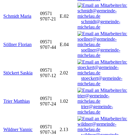
09571
Schmidt Maria
E.02
9707-21
schmidt@gemeinde-
michelau.de
09571
Söllner Florian
E.04
9707-44
soellner@gemeinde-
michelau.de
09571
Stöckert Saskia
2.02
9707-12
stoeckert@gemeinde-
michelau.de
09571
Trier Matthias
1.02
9707-24
trier@gemeinde-
michelau.de
09571
Wildner Yannic
2.13
9707-34
wildner@gemeinde-