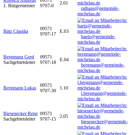
Robisch Andreas
09571
2.01
1. Bürgermeister
9707-0
rathaus@gemeinde-
michelau.de
09571
Bätz Claudia
E.03
9707-17
baetz@gemeinde-
michelau.de
Bergmann Gerd
09571
E.04
Sachgebietsleiter
9707-18
bergmann@gemeinde-
michelau.de
09571
Bergmann Lukas
1.10
9707-30
l.bergmann@gemeinde-
michelau.de
Biesenecker Rene
09571
2.05
Sachgebietsleiter
9707-15
biesenecker@gemeinde-
michelau.de