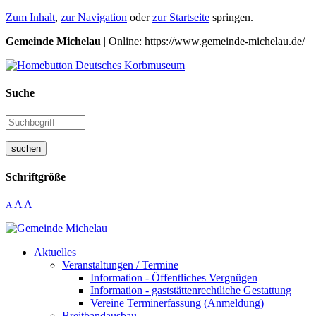
Zum Inhalt
,
zur Navigation
oder
zur Startseite
springen.
Gemeinde Michelau
| Online: https://www.gemeinde-michelau.de/
Suche
suchen
Schriftgröße
A
A
A
Aktuelles
Veranstaltungen / Termine
Information - Öffentliches Vergnügen
Information - gaststättenrechtliche Gestattung
Vereine Terminerfassung (Anmeldung)
Breitbandausbau