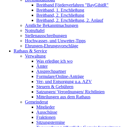
Breitband Förderverfahren "BayGibitR"
Breitband, 1. Erschließung
Breitband, 2. Erschließung
Breitband, 2. Erschließung, 2. Anlauf
Amtliche Bekanntmachungen
Notruftafel
Stellenausschreibungen
Hochwasser- und Unwetter-Tipps
Ehrungen-Ehrungsvorschläge
Rathaus & Service
Verwaltung
Was erledige ich wo
Ämter
Ansprechpartner
Formulare/Online-Anträge
Ver- und Entsorgung u.a. AZV
Steuern & Gebühren
Satzungen/ Verordnungen/ Richtlinien
Mitteilungen aus dem Rathaus
Gemeinderat
Mitglieder
Ausschüsse
Fraktionen
Sitzungstermine