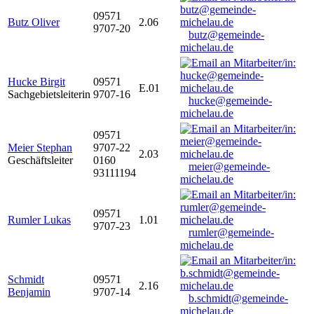
09571
Butz Oliver
2.06
9707-20
butz@gemeinde-
michelau.de
Hucke Birgit
09571
E.01
Sachgebietsleiterin
9707-16
hucke@gemeinde-
michelau.de
09571
Meier Stephan
9707-22
2.03
Geschäftsleiter
0160
meier@gemeinde-
93111194
michelau.de
09571
Rumler Lukas
1.01
9707-23
rumler@gemeinde-
michelau.de
Schmidt
09571
2.16
Benjamin
9707-14
b.schmidt@gemeinde-
michelau.de