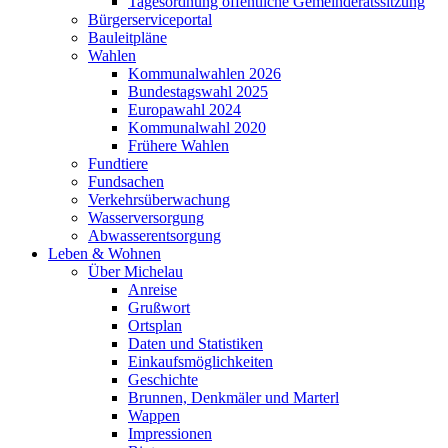
Tagesordnung öffentliche Gemeinderatssitzung
Bürgerserviceportal
Bauleitpläne
Wahlen
Kommunalwahlen 2026
Bundestagswahl 2025
Europawahl 2024
Kommunalwahl 2020
Frühere Wahlen
Fundtiere
Fundsachen
Verkehrsüberwachung
Wasserversorgung
Abwasserentsorgung
Leben & Wohnen
Über Michelau
Anreise
Grußwort
Ortsplan
Daten und Statistiken
Einkaufsmöglichkeiten
Geschichte
Brunnen, Denkmäler und Marterl
Wappen
Impressionen