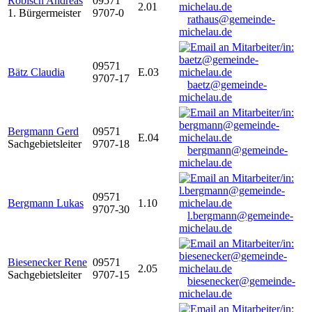
Robisch Andreas
09571
2.01
1. Bürgermeister
9707-0
rathaus@gemeinde-
michelau.de
09571
Bätz Claudia
E.03
9707-17
baetz@gemeinde-
michelau.de
Bergmann Gerd
09571
E.04
Sachgebietsleiter
9707-18
bergmann@gemeinde-
michelau.de
09571
Bergmann Lukas
1.10
9707-30
l.bergmann@gemeinde-
michelau.de
Biesenecker Rene
09571
2.05
Sachgebietsleiter
9707-15
biesenecker@gemeinde-
michelau.de