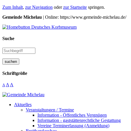
Zum Inhalt
,
zur Navigation
oder
zur Startseite
springen.
Gemeinde Michelau
| Online: https://www.gemeinde-michelau.de/
Suche
suchen
Schriftgröße
A
A
A
Aktuelles
Veranstaltungen / Termine
Information - Öffentliches Vergnügen
Information - gaststättenrechtliche Gestattung
Vereine Terminerfassung (Anmeldung)
Breitbandausbau