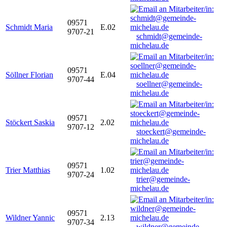
09571
Schmidt Maria
E.02
9707-21
schmidt@gemeinde-
michelau.de
09571
Söllner Florian
E.04
9707-44
soellner@gemeinde-
michelau.de
09571
Stöckert Saskia
2.02
9707-12
stoeckert@gemeinde-
michelau.de
09571
Trier Matthias
1.02
9707-24
trier@gemeinde-
michelau.de
09571
Wildner Yannic
2.13
9707-34
wildner@gemeinde-