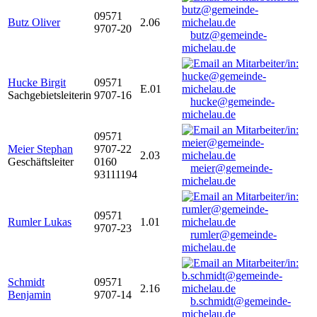
09571
Butz Oliver
2.06
9707-20
butz@gemeinde-
michelau.de
Hucke Birgit
09571
E.01
Sachgebietsleiterin
9707-16
hucke@gemeinde-
michelau.de
09571
Meier Stephan
9707-22
2.03
Geschäftsleiter
0160
meier@gemeinde-
93111194
michelau.de
09571
Rumler Lukas
1.01
9707-23
rumler@gemeinde-
michelau.de
Schmidt
09571
2.16
Benjamin
9707-14
b.schmidt@gemeinde-
michelau.de