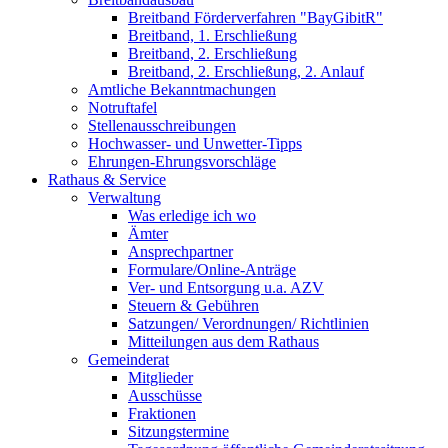
Breitband Förderverfahren "BayGibitR"
Breitband, 1. Erschließung
Breitband, 2. Erschließung
Breitband, 2. Erschließung, 2. Anlauf
Amtliche Bekanntmachungen
Notruftafel
Stellenausschreibungen
Hochwasser- und Unwetter-Tipps
Ehrungen-Ehrungsvorschläge
Rathaus & Service
Verwaltung
Was erledige ich wo
Ämter
Ansprechpartner
Formulare/Online-Anträge
Ver- und Entsorgung u.a. AZV
Steuern & Gebühren
Satzungen/ Verordnungen/ Richtlinien
Mitteilungen aus dem Rathaus
Gemeinderat
Mitglieder
Ausschüsse
Fraktionen
Sitzungstermine