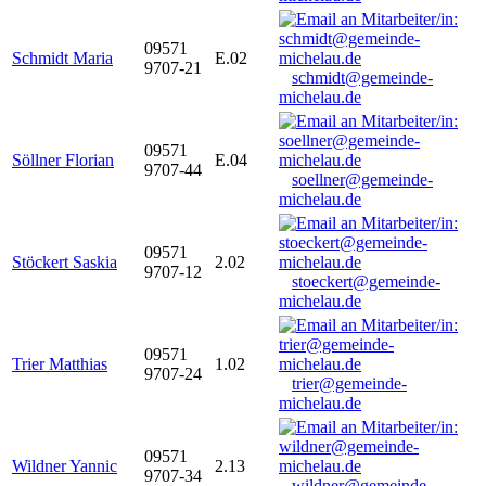
09571
Schmidt Maria
E.02
9707-21
schmidt@gemeinde-
michelau.de
09571
Söllner Florian
E.04
9707-44
soellner@gemeinde-
michelau.de
09571
Stöckert Saskia
2.02
9707-12
stoeckert@gemeinde-
michelau.de
09571
Trier Matthias
1.02
9707-24
trier@gemeinde-
michelau.de
09571
Wildner Yannic
2.13
9707-34
wildner@gemeinde-