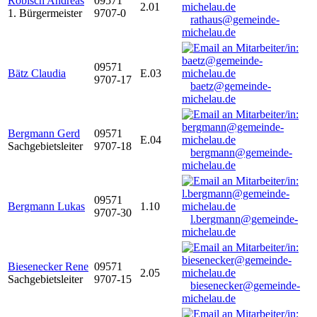
Robisch Andreas
09571
2.01
1. Bürgermeister
9707-0
rathaus@gemeinde-
michelau.de
09571
Bätz Claudia
E.03
9707-17
baetz@gemeinde-
michelau.de
Bergmann Gerd
09571
E.04
Sachgebietsleiter
9707-18
bergmann@gemeinde-
michelau.de
09571
Bergmann Lukas
1.10
9707-30
l.bergmann@gemeinde-
michelau.de
Biesenecker Rene
09571
2.05
Sachgebietsleiter
9707-15
biesenecker@gemeinde-
michelau.de