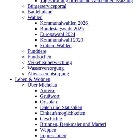
Tagesordnung öffentliche Gemeinderatssitzung
Bürgerserviceportal
Bauleitpläne
Wahlen
Kommunalwahlen 2026
Bundestagswahl 2025
Europawahl 2024
Kommunalwahl 2020
Frühere Wahlen
Fundtiere
Fundsachen
Verkehrsüberwachung
Wasserversorgung
Abwasserentsorgung
Leben & Wohnen
Über Michelau
Anreise
Grußwort
Ortsplan
Daten und Statistiken
Einkaufsmöglichkeiten
Geschichte
Brunnen, Denkmäler und Marterl
Wappen
Impressionen