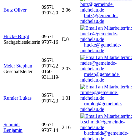
09571
Butz Oliver
2.06
9707-20
butz@gemeinde-
michelau.de
Hucke Birgit
09571
E.01
Sachgebietsleiterin
9707-16
hucke@gemeinde-
michelau.de
09571
Meier Stephan
9707-22
2.03
Geschäftsleiter
0160
meier@gemeinde-
93111194
michelau.de
09571
Rumler Lukas
1.01
9707-23
rumler@gemeinde-
michelau.de
Schmidt
09571
2.16
Benjamin
9707-14
b.schmidt@gemeinde-
michelau.de