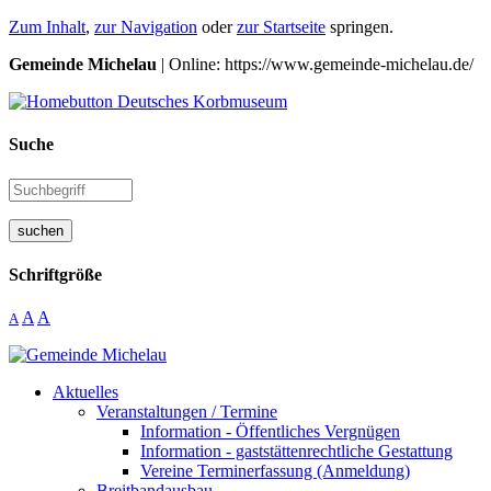
Zum Inhalt
,
zur Navigation
oder
zur Startseite
springen.
Gemeinde Michelau
| Online: https://www.gemeinde-michelau.de/
Suche
suchen
Schriftgröße
A
A
A
Aktuelles
Veranstaltungen / Termine
Information - Öffentliches Vergnügen
Information - gaststättenrechtliche Gestattung
Vereine Terminerfassung (Anmeldung)
Breitbandausbau