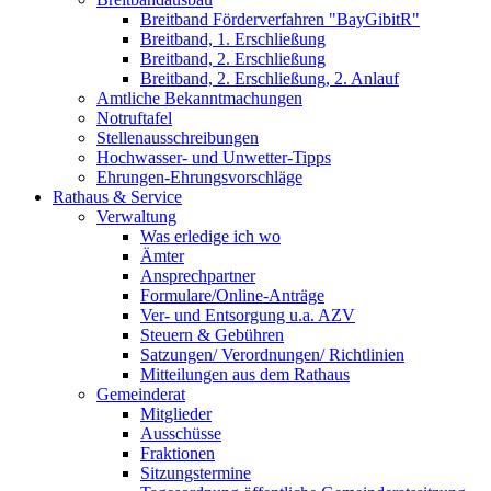
Breitband Förderverfahren "BayGibitR"
Breitband, 1. Erschließung
Breitband, 2. Erschließung
Breitband, 2. Erschließung, 2. Anlauf
Amtliche Bekanntmachungen
Notruftafel
Stellenausschreibungen
Hochwasser- und Unwetter-Tipps
Ehrungen-Ehrungsvorschläge
Rathaus & Service
Verwaltung
Was erledige ich wo
Ämter
Ansprechpartner
Formulare/Online-Anträge
Ver- und Entsorgung u.a. AZV
Steuern & Gebühren
Satzungen/ Verordnungen/ Richtlinien
Mitteilungen aus dem Rathaus
Gemeinderat
Mitglieder
Ausschüsse
Fraktionen
Sitzungstermine