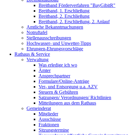
Breitband Förderverfahren "BayGibitR"
Breitband, 1. Erschließung
Breitband, 2. Erschließung
Breitband, 2. Erschließung, 2. Anlauf
Amtliche Bekanntmachungen
Notruftafel
Stellenausschreibungen
Hochwasser- und Unwetter-Tipps
Ehrungen-Ehrungsvorschläge
Rathaus & Service
Verwaltung
Was erledige ich wo
Ämter
Ansprechpartner
Formulare/Online-Anträge
Ver- und Entsorgung u.a. AZV
Steuern & Gebühren
Satzungen/ Verordnungen/ Richtlinien
Mitteilungen aus dem Rathaus
Gemeinderat
Mitglieder
Ausschüsse
Fraktionen
Sitzungstermine