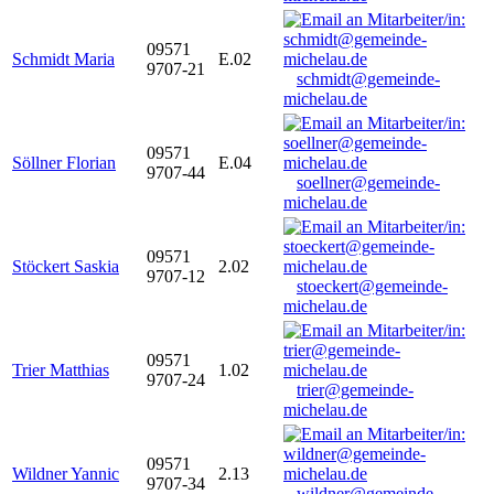
09571
Schmidt Maria
E.02
9707-21
schmidt@gemeinde-
michelau.de
09571
Söllner Florian
E.04
9707-44
soellner@gemeinde-
michelau.de
09571
Stöckert Saskia
2.02
9707-12
stoeckert@gemeinde-
michelau.de
09571
Trier Matthias
1.02
9707-24
trier@gemeinde-
michelau.de
09571
Wildner Yannic
2.13
9707-34
wildner@gemeinde-