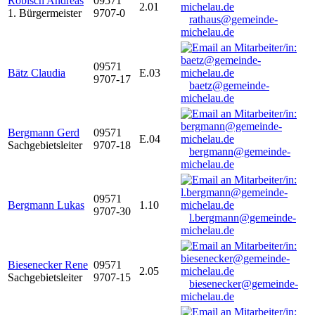
Robisch Andreas
09571
2.01
1. Bürgermeister
9707-0
rathaus@gemeinde-
michelau.de
09571
Bätz Claudia
E.03
9707-17
baetz@gemeinde-
michelau.de
Bergmann Gerd
09571
E.04
Sachgebietsleiter
9707-18
bergmann@gemeinde-
michelau.de
09571
Bergmann Lukas
1.10
9707-30
l.bergmann@gemeinde-
michelau.de
Biesenecker Rene
09571
2.05
Sachgebietsleiter
9707-15
biesenecker@gemeinde-
michelau.de