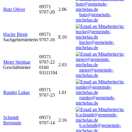
09571
Butz Oliver
2.06
9707-20
butz@gemeinde-
michelau.de
Hucke Birgit
09571
E.01
Sachgebietsleiterin
9707-16
hucke@gemeinde-
michelau.de
09571
Meier Stephan
9707-22
2.03
Geschäftsleiter
0160
meier@gemeinde-
93111194
michelau.de
09571
Rumler Lukas
1.01
9707-23
rumler@gemeinde-
michelau.de
Schmidt
09571
2.16
Benjamin
9707-14
b.schmidt@gemeinde-
michelau.de