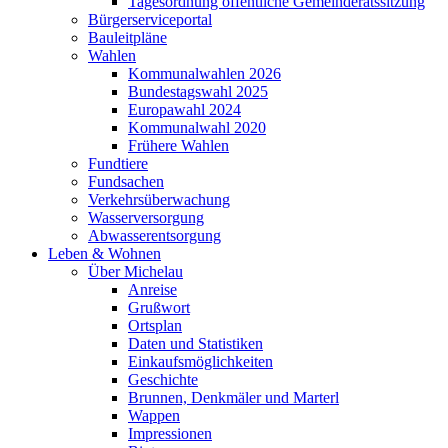
Tagesordnung öffentliche Gemeinderatssitzung
Bürgerserviceportal
Bauleitpläne
Wahlen
Kommunalwahlen 2026
Bundestagswahl 2025
Europawahl 2024
Kommunalwahl 2020
Frühere Wahlen
Fundtiere
Fundsachen
Verkehrsüberwachung
Wasserversorgung
Abwasserentsorgung
Leben & Wohnen
Über Michelau
Anreise
Grußwort
Ortsplan
Daten und Statistiken
Einkaufsmöglichkeiten
Geschichte
Brunnen, Denkmäler und Marterl
Wappen
Impressionen