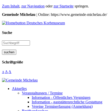
Zum Inhalt
,
zur Navigation
oder
zur Startseite
springen.
Gemeinde Michelau
| Online: https://www.gemeinde-michelau.de/
Suche
suchen
Schriftgröße
A
A
A
Aktuelles
Veranstaltungen / Termine
Information - Öffentliches Vergnügen
Information - gaststättenrechtliche Gestattung
Vereine Terminerfassung (Anmeldung)
Breitbandausbau