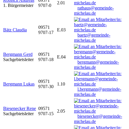
Robisch Andreas
09571
2.01
1. Bürgermeister
9707-0
rathaus@gemeinde-
michelau.de
09571
Bätz Claudia
E.03
9707-17
baetz@gemeinde-
michelau.de
Bergmann Gerd
09571
E.04
Sachgebietsleiter
9707-18
bergmann@gemeinde-
michelau.de
09571
Bergmann Lukas
1.10
9707-30
l.bergmann@gemeinde-
michelau.de
Biesenecker Rene
09571
2.05
Sachgebietsleiter
9707-15
biesenecker@gemeinde-
michelau.de