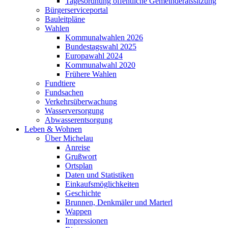
Tagesordnung öffentliche Gemeinderatssitzung
Bürgerserviceportal
Bauleitpläne
Wahlen
Kommunalwahlen 2026
Bundestagswahl 2025
Europawahl 2024
Kommunalwahl 2020
Frühere Wahlen
Fundtiere
Fundsachen
Verkehrsüberwachung
Wasserversorgung
Abwasserentsorgung
Leben & Wohnen
Über Michelau
Anreise
Grußwort
Ortsplan
Daten und Statistiken
Einkaufsmöglichkeiten
Geschichte
Brunnen, Denkmäler und Marterl
Wappen
Impressionen