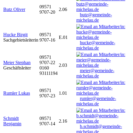
09571
Butz Oliver
2.06
9707-20
butz@gemeinde-
michelau.de
Hucke Birgit
09571
E.01
Sachgebietsleiterin
9707-16
hucke@gemeinde-
michelau.de
09571
Meier Stephan
9707-22
2.03
Geschäftsleiter
0160
meier@gemeinde-
93111194
michelau.de
09571
Rumler Lukas
1.01
9707-23
rumler@gemeinde-
michelau.de
Schmidt
09571
2.16
Benjamin
9707-14
b.schmidt@gemeinde-
michelau.de