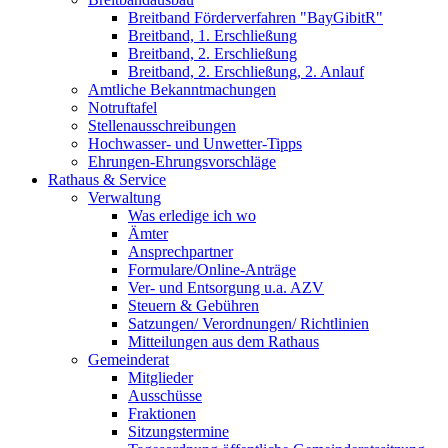
Breitband Förderverfahren "BayGibitR"
Breitband, 1. Erschließung
Breitband, 2. Erschließung
Breitband, 2. Erschließung, 2. Anlauf
Amtliche Bekanntmachungen
Notruftafel
Stellenausschreibungen
Hochwasser- und Unwetter-Tipps
Ehrungen-Ehrungsvorschläge
Rathaus & Service
Verwaltung
Was erledige ich wo
Ämter
Ansprechpartner
Formulare/Online-Anträge
Ver- und Entsorgung u.a. AZV
Steuern & Gebühren
Satzungen/ Verordnungen/ Richtlinien
Mitteilungen aus dem Rathaus
Gemeinderat
Mitglieder
Ausschüsse
Fraktionen
Sitzungstermine