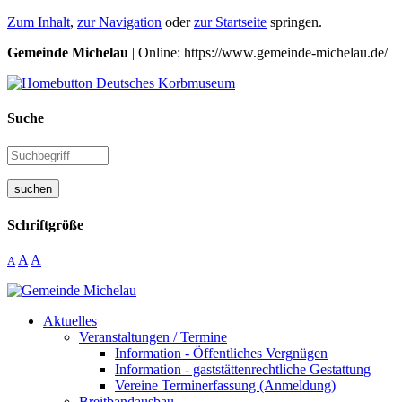
Zum Inhalt
,
zur Navigation
oder
zur Startseite
springen.
Gemeinde Michelau
| Online: https://www.gemeinde-michelau.de/
Suche
suchen
Schriftgröße
A
A
A
Aktuelles
Veranstaltungen / Termine
Information - Öffentliches Vergnügen
Information - gaststättenrechtliche Gestattung
Vereine Terminerfassung (Anmeldung)
Breitbandausbau