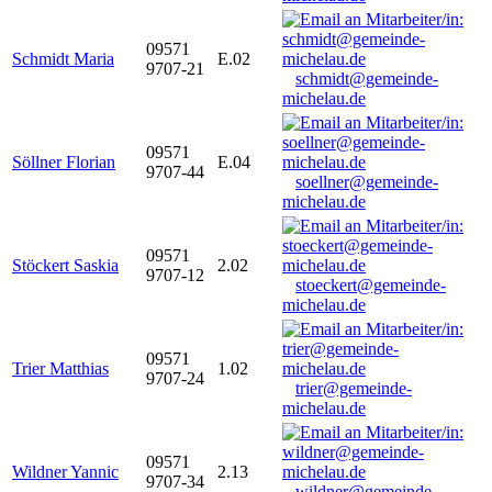
09571
Schmidt Maria
E.02
9707-21
schmidt@gemeinde-
michelau.de
09571
Söllner Florian
E.04
9707-44
soellner@gemeinde-
michelau.de
09571
Stöckert Saskia
2.02
9707-12
stoeckert@gemeinde-
michelau.de
09571
Trier Matthias
1.02
9707-24
trier@gemeinde-
michelau.de
09571
Wildner Yannic
2.13
9707-34
wildner@gemeinde-