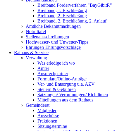
Breitband Förderverfahren "BayGibitR"
Breitband, 1. Erschließung
Breitband, 2. Erschließung
Breitband, 2. Erschließung, 2. Anlauf
Amtliche Bekanntmachungen
Notruftafel
Stellenausschreibungen
Hochwasser- und Unwetter-Tipps
Ehrungen-Ehrungsvorschläge
Rathaus & Service
Verwaltung
Was erledige ich wo
Ämter
Ansprechpartner
Formulare/Online-Anträge
Ver- und Entsorgung u.a. AZV
Steuern & Gebühren
Satzungen/ Verordnungen/ Richtlinien
Mitteilungen aus dem Rathaus
Gemeinderat
Mitglieder
Ausschüsse
Fraktionen
Sitzungstermine