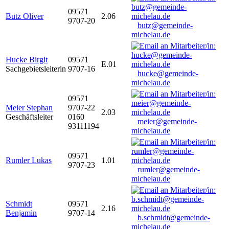
09571
Butz Oliver
2.06
9707-20
butz@gemeinde-
michelau.de
Hucke Birgit
09571
E.01
Sachgebietsleiterin
9707-16
hucke@gemeinde-
michelau.de
09571
Meier Stephan
9707-22
2.03
Geschäftsleiter
0160
meier@gemeinde-
93111194
michelau.de
09571
Rumler Lukas
1.01
9707-23
rumler@gemeinde-
michelau.de
Schmidt
09571
2.16
Benjamin
9707-14
b.schmidt@gemeinde-
michelau.de