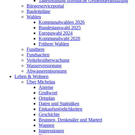
Tagesordnung öffentliche Gemeinderatssitzung
Bürgerserviceportal
Bauleitpläne
Wahlen
Kommunalwahlen 2026
Bundestagswahl 2025
Europawahl 2024
Kommunalwahl 2020
Frühere Wahlen
Fundtiere
Fundsachen
Verkehrsüberwachung
Wasserversorgung
Abwasserentsorgung
Leben & Wohnen
Über Michelau
Anreise
Grußwort
Ortsplan
Daten und Statistiken
Einkaufsmöglichkeiten
Geschichte
Brunnen, Denkmäler und Marterl
Wappen
Impressionen