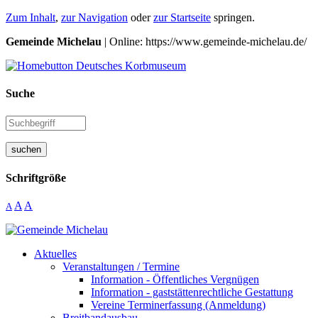
Zum Inhalt
,
zur Navigation
oder
zur Startseite
springen.
Gemeinde Michelau
| Online: https://www.gemeinde-michelau.de/
Suche
suchen
Schriftgröße
A
A
A
Aktuelles
Veranstaltungen / Termine
Information - Öffentliches Vergnügen
Information - gaststättenrechtliche Gestattung
Vereine Terminerfassung (Anmeldung)
Breitbandausbau