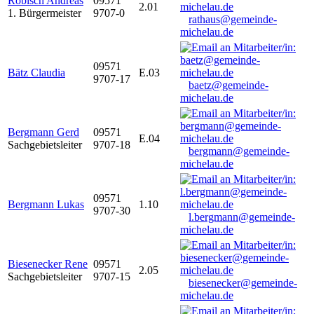
Robisch Andreas
09571
2.01
1. Bürgermeister
9707-0
rathaus@gemeinde-
michelau.de
09571
Bätz Claudia
E.03
9707-17
baetz@gemeinde-
michelau.de
Bergmann Gerd
09571
E.04
Sachgebietsleiter
9707-18
bergmann@gemeinde-
michelau.de
09571
Bergmann Lukas
1.10
9707-30
l.bergmann@gemeinde-
michelau.de
Biesenecker Rene
09571
2.05
Sachgebietsleiter
9707-15
biesenecker@gemeinde-
michelau.de