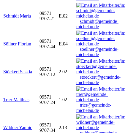
09571
Schmidt Maria
E.02
9707-21
schmidt@gemeinde-
michelau.de
09571
Söllner Florian
E.04
9707-44
soellner@gemeinde-
michelau.de
09571
Stöckert Saskia
2.02
9707-12
stoeckert@gemeinde-
michelau.de
09571
Trier Matthias
1.02
9707-24
trier@gemeinde-
michelau.de
09571
Wildner Yannic
2.13
9707-34
wildner@gemeinde-