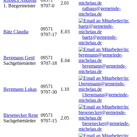
Robisch Andreas
09571
2.01
1. Bürgermeister
9707-0
rathaus@gemeinde-
michelau.de
09571
Bätz Claudia
E.03
9707-17
baetz@gemeinde-
michelau.de
Bergmann Gerd
09571
E.04
Sachgebietsleiter
9707-18
bergmann@gemeinde-
michelau.de
09571
Bergmann Lukas
1.10
9707-30
l.bergmann@gemeinde-
michelau.de
Biesenecker Rene
09571
2.05
Sachgebietsleiter
9707-15
biesenecker@gemeinde-
michelau.de