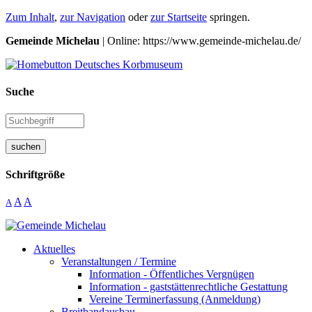
Zum Inhalt
,
zur Navigation
oder
zur Startseite
springen.
Gemeinde Michelau
| Online: https://www.gemeinde-michelau.de/
Suche
suchen
Schriftgröße
A
A
A
Aktuelles
Veranstaltungen / Termine
Information - Öffentliches Vergnügen
Information - gaststättenrechtliche Gestattung
Vereine Terminerfassung (Anmeldung)
Breitbandausbau