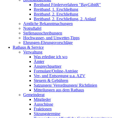
Breitband Förderverfahren "BayGibitR"
Breitband, 1. Erschließung
Breitband, 2. Erschließung
Breitband, 2. Erschließung, 2. Anlauf
Amtliche Bekanntmachungen
Notruftafel
Stellenausschreibungen
Hochwasser- und Unwetter-Tipps
Ehrungen-Ehrungsvorschläge
Rathaus & Service
Verwaltung
Was erledige ich wo
Ämter
Ansprechpartner
Formulare/Online-Anträge
Ver- und Entsorgung u.a. AZV
Steuern & Gebühren
Satzungen/ Verordnungen/ Richtlinien
Mitteilungen aus dem Rathaus
Gemeinderat
Mitglieder
Ausschüsse
Fraktionen
Sitzungstermine