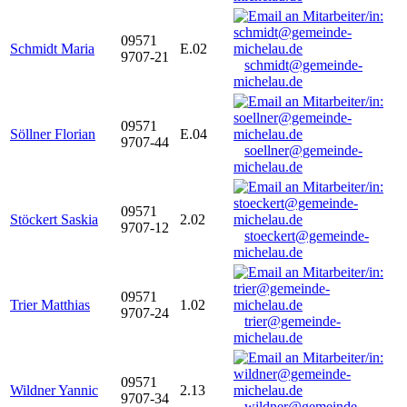
09571
Schmidt Maria
E.02
9707-21
schmidt@gemeinde-
michelau.de
09571
Söllner Florian
E.04
9707-44
soellner@gemeinde-
michelau.de
09571
Stöckert Saskia
2.02
9707-12
stoeckert@gemeinde-
michelau.de
09571
Trier Matthias
1.02
9707-24
trier@gemeinde-
michelau.de
09571
Wildner Yannic
2.13
9707-34
wildner@gemeinde-