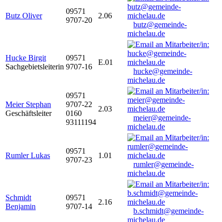
09571
Butz Oliver
2.06
9707-20
butz@gemeinde-
michelau.de
Hucke Birgit
09571
E.01
Sachgebietsleiterin
9707-16
hucke@gemeinde-
michelau.de
09571
Meier Stephan
9707-22
2.03
Geschäftsleiter
0160
meier@gemeinde-
93111194
michelau.de
09571
Rumler Lukas
1.01
9707-23
rumler@gemeinde-
michelau.de
Schmidt
09571
2.16
Benjamin
9707-14
b.schmidt@gemeinde-
michelau.de