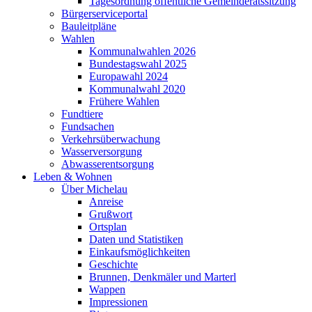
Tagesordnung öffentliche Gemeinderatssitzung
Bürgerserviceportal
Bauleitpläne
Wahlen
Kommunalwahlen 2026
Bundestagswahl 2025
Europawahl 2024
Kommunalwahl 2020
Frühere Wahlen
Fundtiere
Fundsachen
Verkehrsüberwachung
Wasserversorgung
Abwasserentsorgung
Leben & Wohnen
Über Michelau
Anreise
Grußwort
Ortsplan
Daten und Statistiken
Einkaufsmöglichkeiten
Geschichte
Brunnen, Denkmäler und Marterl
Wappen
Impressionen