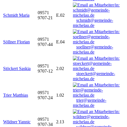
09571
Schmidt Maria
E.02
9707-21
schmidt@gemeinde-
michelau.de
09571
Söllner Florian
E.04
9707-44
soellner@gemeinde-
michelau.de
09571
Stöckert Saskia
2.02
9707-12
stoeckert@gemeinde-
michelau.de
09571
Trier Matthias
1.02
9707-24
trier@gemeinde-
michelau.de
09571
Wildner Yannic
2.13
9707-34
wildner@gemeinde-