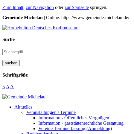
Zum Inhalt
,
zur Navigation
oder
zur Startseite
springen.
Gemeinde Michelau
| Online: https://www.gemeinde-michelau.de/
Suche
suchen
Schriftgröße
A
A
A
Aktuelles
Veranstaltungen / Termine
Information - Öffentliches Vergnügen
Information - gaststättenrechtliche Gestattung
Vereine Terminerfassung (Anmeldung)
Breitbandausbau