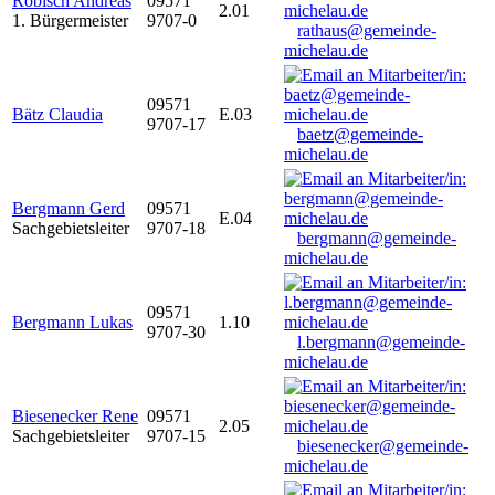
Robisch Andreas
09571
2.01
1. Bürgermeister
9707-0
rathaus@gemeinde-
michelau.de
09571
Bätz Claudia
E.03
9707-17
baetz@gemeinde-
michelau.de
Bergmann Gerd
09571
E.04
Sachgebietsleiter
9707-18
bergmann@gemeinde-
michelau.de
09571
Bergmann Lukas
1.10
9707-30
l.bergmann@gemeinde-
michelau.de
Biesenecker Rene
09571
2.05
Sachgebietsleiter
9707-15
biesenecker@gemeinde-
michelau.de