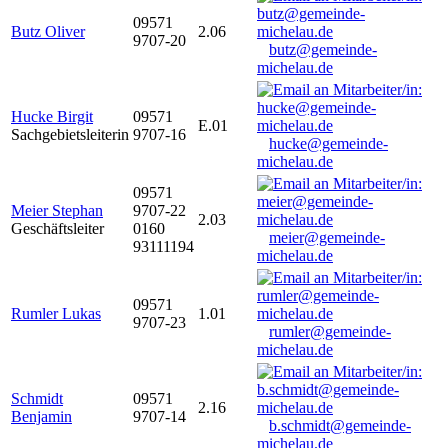
09571
Butz Oliver
2.06
9707-20
butz@gemeinde-
michelau.de
Hucke Birgit
09571
E.01
Sachgebietsleiterin
9707-16
hucke@gemeinde-
michelau.de
09571
Meier Stephan
9707-22
2.03
Geschäftsleiter
0160
meier@gemeinde-
93111194
michelau.de
09571
Rumler Lukas
1.01
9707-23
rumler@gemeinde-
michelau.de
Schmidt
09571
2.16
Benjamin
9707-14
b.schmidt@gemeinde-
michelau.de