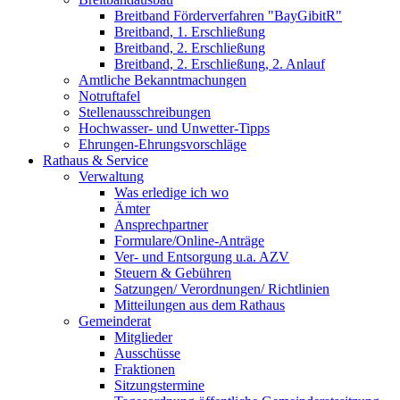
Breitband Förderverfahren "BayGibitR"
Breitband, 1. Erschließung
Breitband, 2. Erschließung
Breitband, 2. Erschließung, 2. Anlauf
Amtliche Bekanntmachungen
Notruftafel
Stellenausschreibungen
Hochwasser- und Unwetter-Tipps
Ehrungen-Ehrungsvorschläge
Rathaus & Service
Verwaltung
Was erledige ich wo
Ämter
Ansprechpartner
Formulare/Online-Anträge
Ver- und Entsorgung u.a. AZV
Steuern & Gebühren
Satzungen/ Verordnungen/ Richtlinien
Mitteilungen aus dem Rathaus
Gemeinderat
Mitglieder
Ausschüsse
Fraktionen
Sitzungstermine