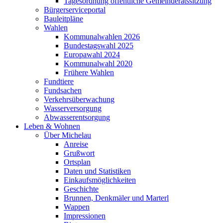
Tagesordnung öffentliche Gemeinderatssitzung
Bürgerserviceportal
Bauleitpläne
Wahlen
Kommunalwahlen 2026
Bundestagswahl 2025
Europawahl 2024
Kommunalwahl 2020
Frühere Wahlen
Fundtiere
Fundsachen
Verkehrsüberwachung
Wasserversorgung
Abwasserentsorgung
Leben & Wohnen
Über Michelau
Anreise
Grußwort
Ortsplan
Daten und Statistiken
Einkaufsmöglichkeiten
Geschichte
Brunnen, Denkmäler und Marterl
Wappen
Impressionen