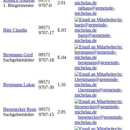
Robisch Andreas
09571
2.01
1. Bürgermeister
9707-0
rathaus@gemeinde-
michelau.de
09571
Bätz Claudia
E.03
9707-17
baetz@gemeinde-
michelau.de
Bergmann Gerd
09571
E.04
Sachgebietsleiter
9707-18
bergmann@gemeinde-
michelau.de
09571
Bergmann Lukas
1.10
9707-30
l.bergmann@gemeinde-
michelau.de
Biesenecker Rene
09571
2.05
Sachgebietsleiter
9707-15
biesenecker@gemeinde-
michelau.de