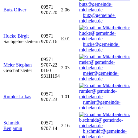
09571
Butz Oliver
2.06
9707-20
butz@gemeinde-
michelau.de
Hucke Birgit
09571
E.01
Sachgebietsleiterin
9707-16
hucke@gemeinde-
michelau.de
09571
Meier Stephan
9707-22
2.03
Geschäftsleiter
0160
meier@gemeinde-
93111194
michelau.de
09571
Rumler Lukas
1.01
9707-23
rumler@gemeinde-
michelau.de
Schmidt
09571
2.16
Benjamin
9707-14
b.schmidt@gemeinde-
michelau.de