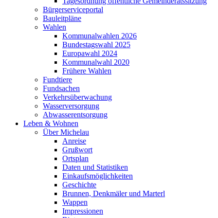
Tagesordnung öffentliche Gemeinderatssitzung
Bürgerserviceportal
Bauleitpläne
Wahlen
Kommunalwahlen 2026
Bundestagswahl 2025
Europawahl 2024
Kommunalwahl 2020
Frühere Wahlen
Fundtiere
Fundsachen
Verkehrsüberwachung
Wasserversorgung
Abwasserentsorgung
Leben & Wohnen
Über Michelau
Anreise
Grußwort
Ortsplan
Daten und Statistiken
Einkaufsmöglichkeiten
Geschichte
Brunnen, Denkmäler und Marterl
Wappen
Impressionen