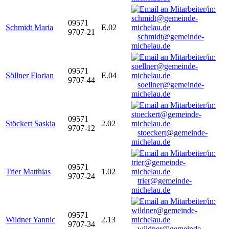
09571
Schmidt Maria
E.02
9707-21
schmidt@gemeinde-
michelau.de
09571
Söllner Florian
E.04
9707-44
soellner@gemeinde-
michelau.de
09571
Stöckert Saskia
2.02
9707-12
stoeckert@gemeinde-
michelau.de
09571
Trier Matthias
1.02
9707-24
trier@gemeinde-
michelau.de
09571
Wildner Yannic
2.13
9707-34
wildner@gemeinde-