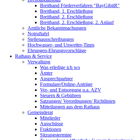
Breitband Förderverfahren "BayGibitR"
Breitband, 1. Erschließung
Breitband, 2. Erschließung
Breitband, 2. Erschließung, 2. Anlauf
Amtliche Bekanntmachungen
Notruftafel
Stellenausschreibungen
Hochwasser- und Unwetter-Tipps
Ehrungen-Ehrungsvorschläge
Rathaus & Service
Verwaltung
Was erledige ich wo
Ämter
Ansprechpartner
Formulare/Online-Anträge
Ver- und Entsorgung u.a. AZV
Steuern & Gebühren
Satzungen/ Verordnungen/ Richtlinien
Mitteilungen aus dem Rathaus
Gemeinderat
Mitglieder
Ausschüsse
Fraktionen
Sitzungstermine