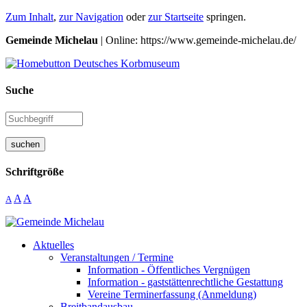
Zum Inhalt
,
zur Navigation
oder
zur Startseite
springen.
Gemeinde Michelau
| Online: https://www.gemeinde-michelau.de/
Suche
suchen
Schriftgröße
A
A
A
Aktuelles
Veranstaltungen / Termine
Information - Öffentliches Vergnügen
Information - gaststättenrechtliche Gestattung
Vereine Terminerfassung (Anmeldung)
Breitbandausbau