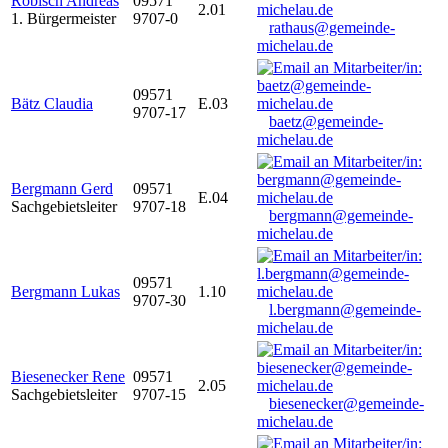
Robisch Andreas
09571
2.01
1. Bürgermeister
9707-0
rathaus@gemeinde-
michelau.de
09571
Bätz Claudia
E.03
9707-17
baetz@gemeinde-
michelau.de
Bergmann Gerd
09571
E.04
Sachgebietsleiter
9707-18
bergmann@gemeinde-
michelau.de
09571
Bergmann Lukas
1.10
9707-30
l.bergmann@gemeinde-
michelau.de
Biesenecker Rene
09571
2.05
Sachgebietsleiter
9707-15
biesenecker@gemeinde-
michelau.de