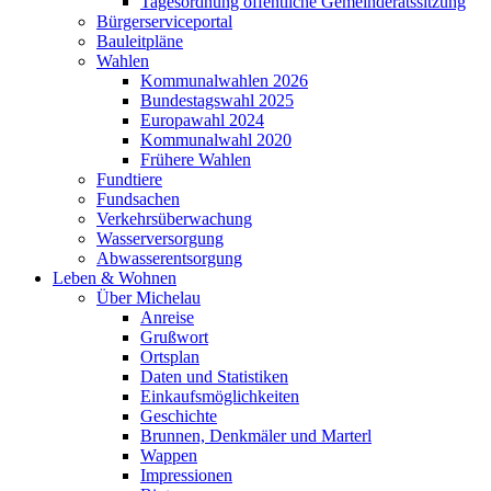
Tagesordnung öffentliche Gemeinderatssitzung
Bürgerserviceportal
Bauleitpläne
Wahlen
Kommunalwahlen 2026
Bundestagswahl 2025
Europawahl 2024
Kommunalwahl 2020
Frühere Wahlen
Fundtiere
Fundsachen
Verkehrsüberwachung
Wasserversorgung
Abwasserentsorgung
Leben & Wohnen
Über Michelau
Anreise
Grußwort
Ortsplan
Daten und Statistiken
Einkaufsmöglichkeiten
Geschichte
Brunnen, Denkmäler und Marterl
Wappen
Impressionen