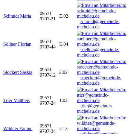
09571
Schmidt Maria
E.02
9707-21
schmidt@gemeinde-
michelau.de
09571
Söllner Florian
E.04
9707-44
soellner@gemeinde-
michelau.de
09571
Stöckert Saskia
2.02
9707-12
stoeckert@gemeinde-
michelau.de
09571
Trier Matthias
1.02
9707-24
trier@gemeinde-
michelau.de
09571
Wildner Yannic
2.13
9707-34
wildner@gemeinde-