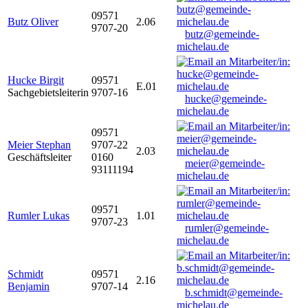
09571
Butz Oliver
2.06
9707-20
butz@gemeinde-
michelau.de
Hucke Birgit
09571
E.01
Sachgebietsleiterin
9707-16
hucke@gemeinde-
michelau.de
09571
Meier Stephan
9707-22
2.03
Geschäftsleiter
0160
meier@gemeinde-
93111194
michelau.de
09571
Rumler Lukas
1.01
9707-23
rumler@gemeinde-
michelau.de
Schmidt
09571
2.16
Benjamin
9707-14
b.schmidt@gemeinde-
michelau.de