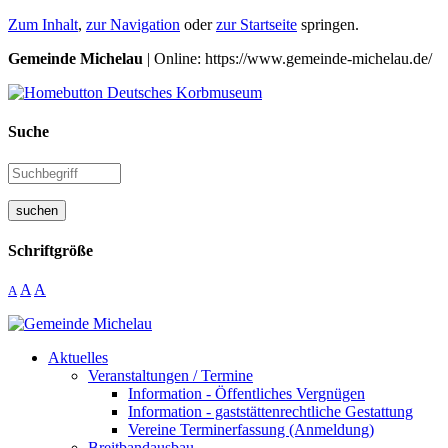
Zum Inhalt
,
zur Navigation
oder
zur Startseite
springen.
Gemeinde Michelau
| Online: https://www.gemeinde-michelau.de/
Suche
suchen
Schriftgröße
A
A
A
Aktuelles
Veranstaltungen / Termine
Information - Öffentliches Vergnügen
Information - gaststättenrechtliche Gestattung
Vereine Terminerfassung (Anmeldung)
Breitbandausbau