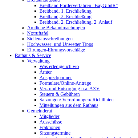
Breitband Förderverfahren "BayGibitR"
Breitband, 1. Erschließung
Breitband, 2. Erschließung
Breitband, 2. Erschließung, 2. Anlauf
Amtliche Bekanntmachungen
Notruftafel
Stellenausschreibungen
Hochwasser- und Unwetter-Tipps
Ehrungen-Ehrungsvorschläge
Rathaus & Service
Verwaltung
Was erledige ich wo
Ämter
Ansprechpartner
Formulare/Online-Anträge
Ver- und Entsorgung u.a. AZV
Steuern & Gebühren
Satzungen/ Verordnungen/ Richtlinien
Mitteilungen aus dem Rathaus
Gemeinderat
Mitglieder
Ausschüsse
Fraktionen
Sitzungstermine