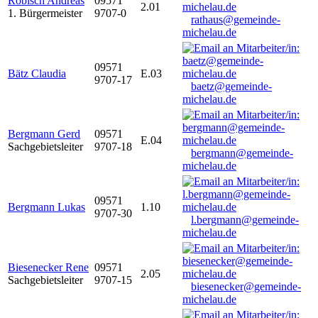
Robisch Andreas
09571
2.01
1. Bürgermeister
9707-0
rathaus@gemeinde-
michelau.de
09571
Bätz Claudia
E.03
9707-17
baetz@gemeinde-
michelau.de
Bergmann Gerd
09571
E.04
Sachgebietsleiter
9707-18
bergmann@gemeinde-
michelau.de
09571
Bergmann Lukas
1.10
9707-30
l.bergmann@gemeinde-
michelau.de
Biesenecker Rene
09571
2.05
Sachgebietsleiter
9707-15
biesenecker@gemeinde-
michelau.de