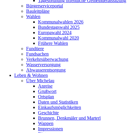
Tagesordnung öffentliche Gemeinderatssitzung
Bürgerserviceportal
Bauleitpläne
Wahlen
Kommunalwahlen 2026
Bundestagswahl 2025
Europawahl 2024
Kommunalwahl 2020
Frühere Wahlen
Fundtiere
Fundsachen
Verkehrsüberwachung
Wasserversorgung
Abwasserentsorgung
Leben & Wohnen
Über Michelau
Anreise
Grußwort
Ortsplan
Daten und Statistiken
Einkaufsmöglichkeiten
Geschichte
Brunnen, Denkmäler und Marterl
Wappen
Impressionen