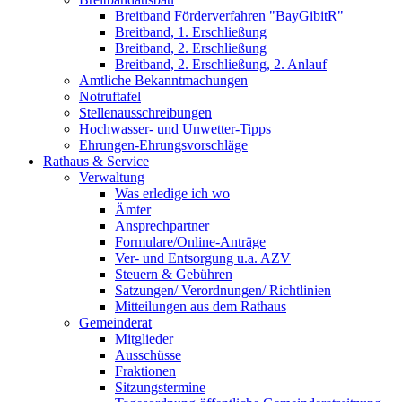
Breitband Förderverfahren "BayGibitR"
Breitband, 1. Erschließung
Breitband, 2. Erschließung
Breitband, 2. Erschließung, 2. Anlauf
Amtliche Bekanntmachungen
Notruftafel
Stellenausschreibungen
Hochwasser- und Unwetter-Tipps
Ehrungen-Ehrungsvorschläge
Rathaus & Service
Verwaltung
Was erledige ich wo
Ämter
Ansprechpartner
Formulare/Online-Anträge
Ver- und Entsorgung u.a. AZV
Steuern & Gebühren
Satzungen/ Verordnungen/ Richtlinien
Mitteilungen aus dem Rathaus
Gemeinderat
Mitglieder
Ausschüsse
Fraktionen
Sitzungstermine