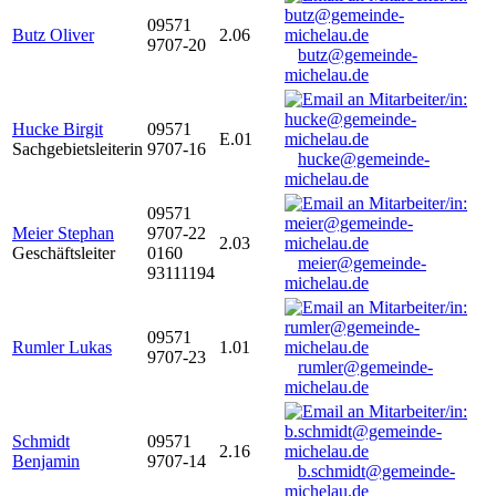
09571
Butz Oliver
2.06
9707-20
butz@gemeinde-
michelau.de
Hucke Birgit
09571
E.01
Sachgebietsleiterin
9707-16
hucke@gemeinde-
michelau.de
09571
Meier Stephan
9707-22
2.03
Geschäftsleiter
0160
meier@gemeinde-
93111194
michelau.de
09571
Rumler Lukas
1.01
9707-23
rumler@gemeinde-
michelau.de
Schmidt
09571
2.16
Benjamin
9707-14
b.schmidt@gemeinde-
michelau.de