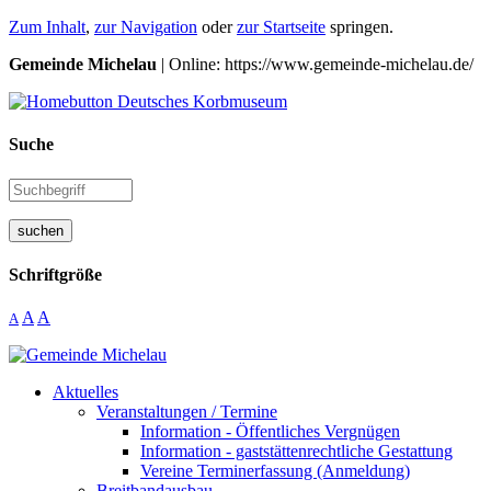
Zum Inhalt
,
zur Navigation
oder
zur Startseite
springen.
Gemeinde Michelau
| Online: https://www.gemeinde-michelau.de/
Suche
suchen
Schriftgröße
A
A
A
Aktuelles
Veranstaltungen / Termine
Information - Öffentliches Vergnügen
Information - gaststättenrechtliche Gestattung
Vereine Terminerfassung (Anmeldung)
Breitbandausbau