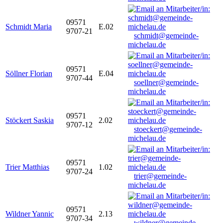
09571
Schmidt Maria
E.02
9707-21
schmidt@gemeinde-
michelau.de
09571
Söllner Florian
E.04
9707-44
soellner@gemeinde-
michelau.de
09571
Stöckert Saskia
2.02
9707-12
stoeckert@gemeinde-
michelau.de
09571
Trier Matthias
1.02
9707-24
trier@gemeinde-
michelau.de
09571
Wildner Yannic
2.13
9707-34
wildner@gemeinde-