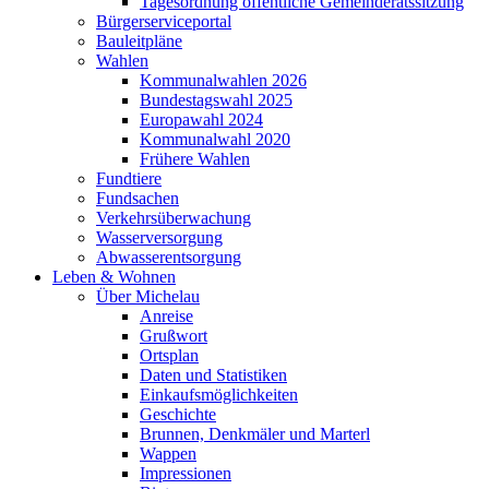
Tagesordnung öffentliche Gemeinderatssitzung
Bürgerserviceportal
Bauleitpläne
Wahlen
Kommunalwahlen 2026
Bundestagswahl 2025
Europawahl 2024
Kommunalwahl 2020
Frühere Wahlen
Fundtiere
Fundsachen
Verkehrsüberwachung
Wasserversorgung
Abwasserentsorgung
Leben & Wohnen
Über Michelau
Anreise
Grußwort
Ortsplan
Daten und Statistiken
Einkaufsmöglichkeiten
Geschichte
Brunnen, Denkmäler und Marterl
Wappen
Impressionen