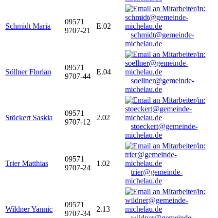
09571
Schmidt Maria
E.02
9707-21
schmidt@gemeinde-
michelau.de
09571
Söllner Florian
E.04
9707-44
soellner@gemeinde-
michelau.de
09571
Stöckert Saskia
2.02
9707-12
stoeckert@gemeinde-
michelau.de
09571
Trier Matthias
1.02
9707-24
trier@gemeinde-
michelau.de
09571
Wildner Yannic
2.13
9707-34
wildner@gemeinde-