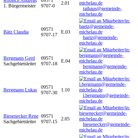
Robisch Andreas
09571
2.01
1. Bürgermeister
9707-0
rathaus@gemeinde-
michelau.de
09571
Bätz Claudia
E.03
9707-17
baetz@gemeinde-
michelau.de
Bergmann Gerd
09571
E.04
Sachgebietsleiter
9707-18
bergmann@gemeinde-
michelau.de
09571
Bergmann Lukas
1.10
9707-30
l.bergmann@gemeinde-
michelau.de
Biesenecker Rene
09571
2.05
Sachgebietsleiter
9707-15
biesenecker@gemeinde-
michelau.de