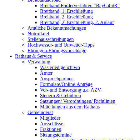
Breitband Förderverfahren "BayGibitR"
Breitband, 1. Erschließung
Breitband, 2. Erschließung
Breitband, 2. Erschließung, 2. Anlauf
Amtliche Bekanntmachungen
Notruftafel
Stellenausschreibungen
Hochwasser- und Unwetter-Tipps
Ehrungen-Ehrungsvorschläge
Rathaus & Service
Verwaltung
Was erledige ich wo
Ämter
Ansprechpartner
Formulare/Online-Anträge
Ver- und Entsorgung u.a. AZV
Steuern & Gebühren
Satzungen/ Verordnungen/ Richtlinien
Mitteilungen aus dem Rathaus
Gemeinderat
Mitglieder
Ausschüsse
Fraktionen
Sitzungstermine