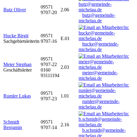
09571
Butz Oliver
2.06
9707-20
butz@gemeinde-
michelau.de
Hucke Birgit
09571
E.01
Sachgebietsleiterin
9707-16
hucke@gemeinde-
michelau.de
09571
Meier Stephan
9707-22
2.03
Geschäftsleiter
0160
meier@gemeinde-
93111194
michelau.de
09571
Rumler Lukas
1.01
9707-23
rumler@gemeinde-
michelau.de
Schmidt
09571
2.16
Benjamin
9707-14
b.schmidt@gemeinde-
michelau.de