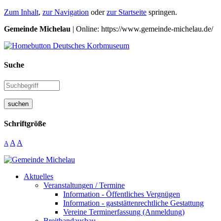
Zum Inhalt
,
zur Navigation
oder
zur Startseite
springen.
Gemeinde Michelau
| Online: https://www.gemeinde-michelau.de/
Suche
suchen
Schriftgröße
A
A
A
Aktuelles
Veranstaltungen / Termine
Information - Öffentliches Vergnügen
Information - gaststättenrechtliche Gestattung
Vereine Terminerfassung (Anmeldung)
Breitbandausbau