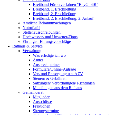
Breitband Förderverfahren "BayGibitR"
Breitband, 1. Erschließung
Breitband, 2. Erschließung
Breitband, 2. Erschließung, 2. Anlauf
Amtliche Bekanntmachungen
Notruftafel
Stellenausschreibungen
Hochwasser- und Unwetter-Tipps
Ehrungen-Ehrungsvorschläge
Rathaus & Service
Verwaltung
Was erledige ich wo
Ämter
Ansprechpartner
Formulare/Online-Anträge
Ver- und Entsorgung u.a. AZV
Steuern & Gebühren
Satzungen/ Verordnungen/ Richtlinien
Mitteilungen aus dem Rathaus
Gemeinderat
Mitglieder
Ausschüsse
Fraktionen
Sitzungstermine