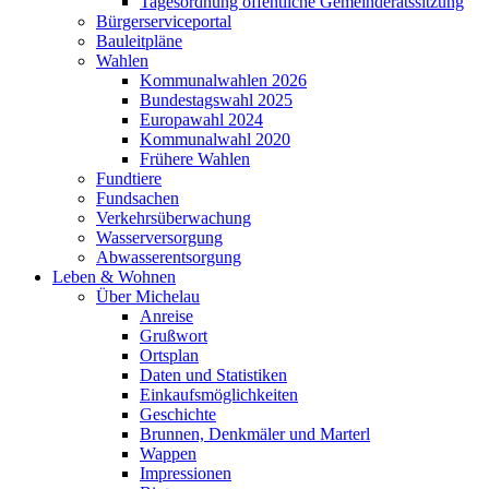
Tagesordnung öffentliche Gemeinderatssitzung
Bürgerserviceportal
Bauleitpläne
Wahlen
Kommunalwahlen 2026
Bundestagswahl 2025
Europawahl 2024
Kommunalwahl 2020
Frühere Wahlen
Fundtiere
Fundsachen
Verkehrsüberwachung
Wasserversorgung
Abwasserentsorgung
Leben & Wohnen
Über Michelau
Anreise
Grußwort
Ortsplan
Daten und Statistiken
Einkaufsmöglichkeiten
Geschichte
Brunnen, Denkmäler und Marterl
Wappen
Impressionen