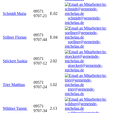
09571
Schmidt Maria
E.02
9707-21
schmidt@gemeinde-
michelau.de
09571
Söllner Florian
E.04
9707-44
soellner@gemeinde-
michelau.de
09571
Stöckert Saskia
2.02
9707-12
stoeckert@gemeinde-
michelau.de
09571
Trier Matthias
1.02
9707-24
trier@gemeinde-
michelau.de
09571
Wildner Yannic
2.13
9707-34
wildner@gemeinde-