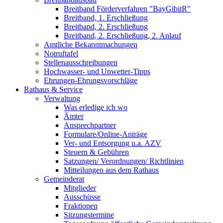
Breitband Förderverfahren "BayGibitR"
Breitband, 1. Erschließung
Breitband, 2. Erschließung
Breitband, 2. Erschließung, 2. Anlauf
Amtliche Bekanntmachungen
Notruftafel
Stellenausschreibungen
Hochwasser- und Unwetter-Tipps
Ehrungen-Ehrungsvorschläge
Rathaus & Service
Verwaltung
Was erledige ich wo
Ämter
Ansprechpartner
Formulare/Online-Anträge
Ver- und Entsorgung u.a. AZV
Steuern & Gebühren
Satzungen/ Verordnungen/ Richtlinien
Mitteilungen aus dem Rathaus
Gemeinderat
Mitglieder
Ausschüsse
Fraktionen
Sitzungstermine