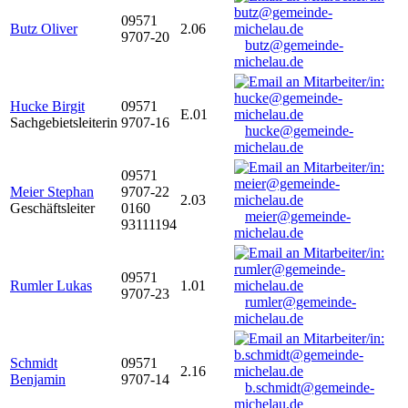
09571
Butz Oliver
2.06
9707-20
butz@gemeinde-
michelau.de
Hucke Birgit
09571
E.01
Sachgebietsleiterin
9707-16
hucke@gemeinde-
michelau.de
09571
Meier Stephan
9707-22
2.03
Geschäftsleiter
0160
meier@gemeinde-
93111194
michelau.de
09571
Rumler Lukas
1.01
9707-23
rumler@gemeinde-
michelau.de
Schmidt
09571
2.16
Benjamin
9707-14
b.schmidt@gemeinde-
michelau.de