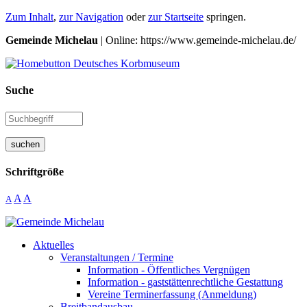
Zum Inhalt
,
zur Navigation
oder
zur Startseite
springen.
Gemeinde Michelau
| Online: https://www.gemeinde-michelau.de/
Suche
suchen
Schriftgröße
A
A
A
Aktuelles
Veranstaltungen / Termine
Information - Öffentliches Vergnügen
Information - gaststättenrechtliche Gestattung
Vereine Terminerfassung (Anmeldung)
Breitbandausbau