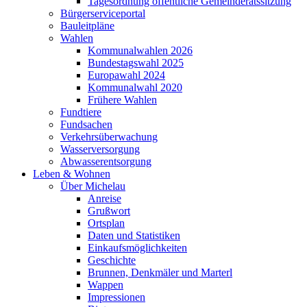
Tagesordnung öffentliche Gemeinderatssitzung
Bürgerserviceportal
Bauleitpläne
Wahlen
Kommunalwahlen 2026
Bundestagswahl 2025
Europawahl 2024
Kommunalwahl 2020
Frühere Wahlen
Fundtiere
Fundsachen
Verkehrsüberwachung
Wasserversorgung
Abwasserentsorgung
Leben & Wohnen
Über Michelau
Anreise
Grußwort
Ortsplan
Daten und Statistiken
Einkaufsmöglichkeiten
Geschichte
Brunnen, Denkmäler und Marterl
Wappen
Impressionen