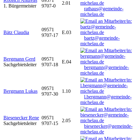
Robisch Andreas
09571
2.01
1. Bürgermeister
9707-0
rathaus@gemeinde-
michelau.de
09571
Bätz Claudia
E.03
9707-17
baetz@gemeinde-
michelau.de
Bergmann Gerd
09571
E.04
Sachgebietsleiter
9707-18
bergmann@gemeinde-
michelau.de
09571
Bergmann Lukas
1.10
9707-30
l.bergmann@gemeinde-
michelau.de
Biesenecker Rene
09571
2.05
Sachgebietsleiter
9707-15
biesenecker@gemeinde-
michelau.de